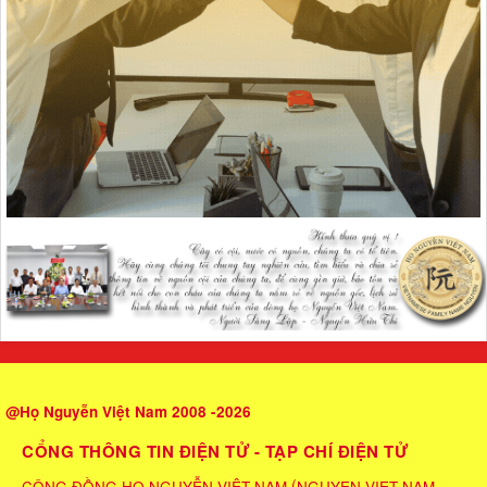
@Họ Nguyễn Việt Nam 2008 -2026
CỔNG THÔNG TIN ĐIỆN TỬ - TẠP CHÍ ĐIỆN TỬ
(
CỘNG ĐỒNG HỌ NGUYỄN VIỆT NAM
NGUYEN VIET NAM