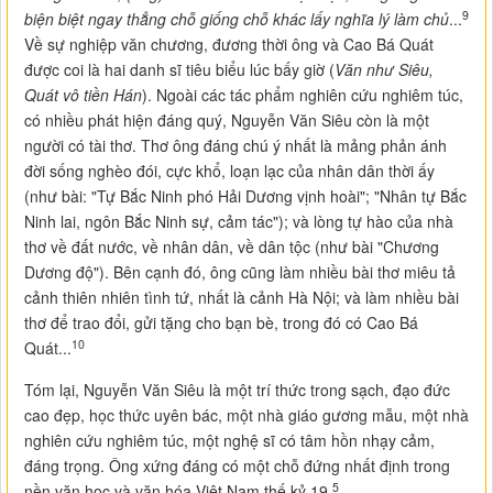
9
biện biệt ngay thẳng chỗ giống chỗ khác lấy nghĩa lý làm chủ
...
Về sự nghiệp văn chương, đương thời ông và Cao Bá Quát
được coi là hai danh sĩ tiêu biểu lúc bấy giờ (
Văn như Siêu,
Quát vô tiền Hán
). Ngoài các tác phẩm nghiên cứu nghiêm túc,
có nhiều phát hiện đáng quý, Nguyễn Văn Siêu còn là một
người có tài thơ. Thơ ông đáng chú ý nhất là mảng phản ánh
đời sống nghèo đói, cực khổ, loạn lạc của nhân dân thời ấy
(như bài: "Tự Bắc Ninh phó Hải Dương vịnh hoài"; "Nhân tự Bắc
Ninh lai, ngôn Bắc Ninh sự, cảm tác"); và lòng tự hào của nhà
thơ về đất nước, về nhân dân, về dân tộc (như bài "Chương
Dương độ"). Bên cạnh đó, ông cũng làm nhiều bài thơ miêu tả
cảnh thiên nhiên tình tứ, nhất là cảnh Hà Nội; và làm nhiều bài
thơ để trao đổi, gửi tặng cho bạn bè, trong đó có Cao Bá
10
Quát...
Tóm lại, Nguyễn Văn Siêu là một trí thức trong sạch, đạo đức
cao đẹp, học thức uyên bác, một nhà giáo gương mẫu, một nhà
nghiên cứu nghiêm túc, một nghệ sĩ có tâm hồn nhạy cảm,
đáng trọng. Ông xứng đáng có một chỗ đứng nhất định trong
5
nền văn học và văn hóa Việt Nam thế kỷ 19
.