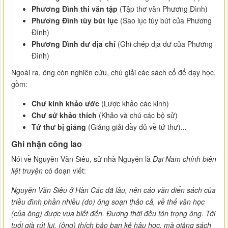
Phương Đình thi văn tập
(Tập thơ văn Phương Đình)
Phương Đình tùy bút lục
(Sao lục tùy bút của Phương
Đình)
Phương Đình dư địa chí
(Ghi chép địa dư của Phương
Đình)
Ngoài ra, ông còn nghiên cứu, chú giải các sách cổ để dạy học,
gồm:
Chư kinh khảo ước
(Lược khảo các kinh)
Chư sử khảo thích
(Khảo và chú các bộ sử)
Tứ thư bị giảng
(Giảng giải đầy đủ về tứ thư)...
Ghi nhận công lao
Nói về Nguyễn Văn Siêu, sử nhà Nguyễn là
Đại Nam chính biên
liệt truyện
có đoạn viết:
Nguyễn Văn Siêu ở Hàn Các đã lâu, nên cáo văn điển sách của
triều đình phần nhiều (do) ông soạn thảo cả, về thế văn học
(của ông) được vua biết đến. Đương thời đều tôn trọng ông. Tới
tuổi già rút lui, (ông) thích bảo ban kẻ hậu học, mà giảng sách