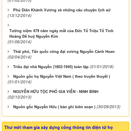
Phủ Diên Khánh Vương và những câu chuyện lịch sử
(13/12/2014)
Tưởng niệm 479 năm ngày mất của Đức Tổ Triệu Tổ Tĩnh
Hoàng Đế huý Nguyễn Kim
(01/06/2014)
Thái phó, Tấn quốc công đại vương Nguyễn Cảnh Hoan
(02/04/2014)
(01/01/2018)
Triều đại nhà Nguyễn (1802-1945) toàn tập
Nguồn gốc họ Nguyễn Việt Nam ( theo truyền thuyết )
(01/01/2014)
NGUYỄN HỮU TỘC PHỔ GIA VIỄN - NINH BÌNH
(02/10/2013)
(30/09/2013)
Nguồn gốc Nguyễn Hữu ( bản ghi biên soạn )
Thư mời tham gia xây dựng cổng thông tin điện tử họ