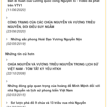
Bản di huấn của Cương quốc công Nguyễn Xí - Video đã phát
trên VTV1
(11/06/2020)
CÔNG TRẠNG CỦA CÁC CHÚA NGUYỄN VÀ VƯƠNG TRIỀU
NGUYỄN, ĐÔI ĐIỀU SUY NGẪM
(23/06/2020)
Những sắc phong Hoài Đạo Vương Nguyễn Nộn
(02/05/2019)
Những tin cũ hơn
CHÚA NGUYỄN VÀ VƯƠNG TRIỀU NGUYỄN TRONG LỊCH SỬ
VIỆT NAM - TÓM TẮT KỶ YẾU HTKH
(22/10/2008)
Những đóng góp quan trọng của hoàng đế Minh Mệnh đối với
nhà Nguyễn và lịch sử phong kiến Việt Nam
(02/03/2015)
Sơ lược phả đồ 9 chúa và 13 triều vua nhà Nguyễn
(01/02/2015)