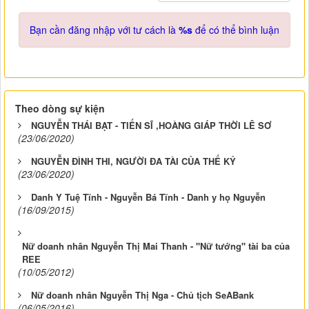
Bạn cần đăng nhập với tư cách là
%s
để có thể bình luận
Theo dòng sự kiện
NGUYỄN THÁI BẠT - TIẾN SĨ ,HOÀNG GIÁP THỜI LÊ SƠ
(23/06/2020)
NGUYỄN ĐÌNH THI, NGƯỜI ĐA TÀI CỦA THẾ KỶ
(23/06/2020)
Danh Y Tuệ Tĩnh - Nguyễn Bá Tĩnh - Danh y họ Nguyễn
(16/09/2015)
Nữ doanh nhân Nguyễn Thị Mai Thanh - "Nữ tướng" tài ba của
REE
(10/05/2012)
Nữ doanh nhân Nguyễn Thị Nga - Chủ tịch SeABank
(06/05/2016)