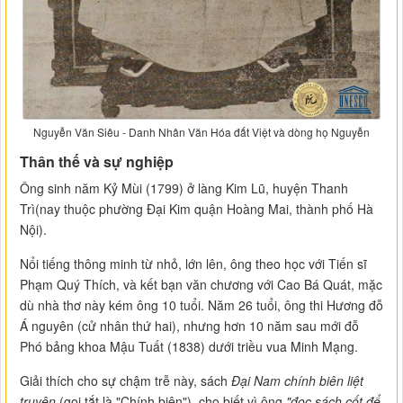
Nguyễn Văn Siêu - Danh Nhân Văn Hóa đất Việt và dòng họ Nguyễn
Thân thế và sự nghiệp
Ông sinh năm Kỷ Mùi (1799) ở làng Kim Lũ, huyện Thanh
Trì(nay thuộc phường Đại Kim quận Hoàng Mai, thành phố Hà
Nội).
Nổi tiếng thông minh từ nhỏ, lớn lên, ông theo học với Tiến sĩ
Phạm Quý Thích, và kết bạn văn chương với Cao Bá Quát, mặc
dù nhà thơ này kém ông 10 tuổi. Năm 26 tuổi, ông thi Hương đỗ
Á nguyên (cử nhân thứ hai), nhưng hơn 10 năm sau mới đỗ
Phó bảng khoa Mậu Tuất (1838) dưới triều vua Minh Mạng.
Giải thích cho sự chậm trễ này, sách
Đại Nam chính biên liệt
truyện
(gọi tắt là "Chính biên"), cho biết vì ông
"đọc sách cốt để