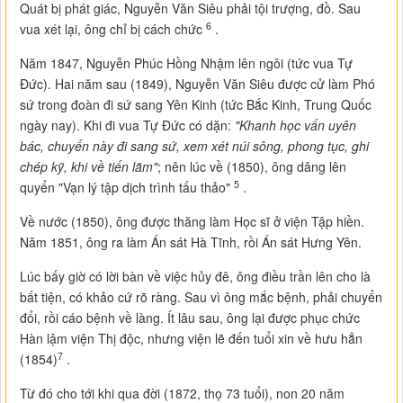
Quát bị phát giác, Nguyễn Văn Siêu phải tội trượng, đồ. Sau
6
vua xét lại, ông chỉ bị cách chức
.
Năm 1847, Nguyễn Phúc Hồng Nhậm lên ngôi (tức vua Tự
Đức). Hai năm sau (1849), Nguyễn Văn Siêu được cử làm Phó
sứ trong đoàn đi sứ sang Yên Kinh (tức Bắc Kinh, Trung Quốc
ngày nay). Khi đi vua Tự Đức có dặn:
"Khanh học vấn uyên
bác, chuyến này đi sang sứ, xem xét núi sông, phong tục, ghi
chép kỹ, khi về tiến lãm"
; nên lúc về (1850), ông dâng lên
5
quyển "Vạn lý tập dịch trình tấu thảo"
.
Về nước (1850), ông được thăng làm Học sĩ ở viện Tập hiền.
Năm 1851, ông ra làm Án sát Hà Tĩnh, rồi Án sát Hưng Yên.
Lúc bấy giờ có lời bàn về việc hủy đê, ông điều trần lên cho là
bất tiện, có khảo cứ rõ ràng. Sau vì ông mắc bệnh, phải chuyển
đổi, rồi cáo bệnh về làng. Ít lâu sau, ông lại được phục chức
Hàn lậm viện Thị độc, nhưng viện lẽ đến tuổi xin về hưu hẳn
7
(1854)
.
Từ đó cho tới khi qua đời (1872, thọ 73 tuổi), non 20 năm