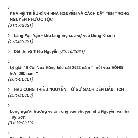
PHẢ HỆ TRIỀU ĐÌNH NHÀ NGUYỄN VÀ CÁCH ĐẶT TÊN TRONG
NGUYỄN PHƯỚC TỘC
(01/07/2021)
Lăng Vạn Vạn - khu lăng mộ của vợ vua Đồng Khánh
(17/08/2021)
(22/10/2021)
Đội thị vệ Triều Nguyễn
Lý giải 18 đời Vua Hùng kéo dài 2622 năm " mỗi vua SỐNG
hơn 200 năm "
(20/04/2021)
HẬU CUNG TRIỀU NGUYỄN, TỪ SỬ SÁCH ĐẾN DẤU TÍCH
(23/06/2020)
Lòng người hướng về ai trong câu chuyện nhà Nguyễn và nhà
Tây Sơn
(31/12/2019)