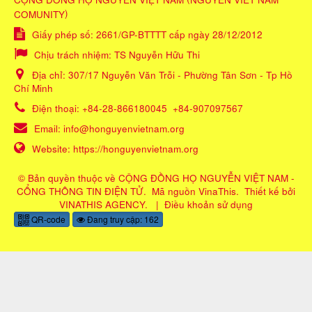
)
COMUNITY
Giấy phép số: 2661/GP-BTTTT cấp ngày 28/12/2012
Chịu trách nhiệm:
TS Nguyễn Hữu Thi
Địa chỉ:
307/17 Nguyễn Văn Trỗi - Phường Tân Sơn - Tp Hồ
Chí Minh
Điện thoại:
+84-28-866180045
+84-907097567
Email:
info@honguyenvietnam.org
Website:
https://honguyenvietnam.org
© Bản quyền thuộc về
CỘNG ĐỒNG HỌ NGUYỄN VIỆT NAM -
CỔNG THÔNG TIN ĐIỆN TỬ
.
Mã nguồn
VinaThis
.
Thiết kế bởi
VINATHIS AGENCY
.
|
Điều khoản sử dụng
QR-code
Đang truy cập: 162