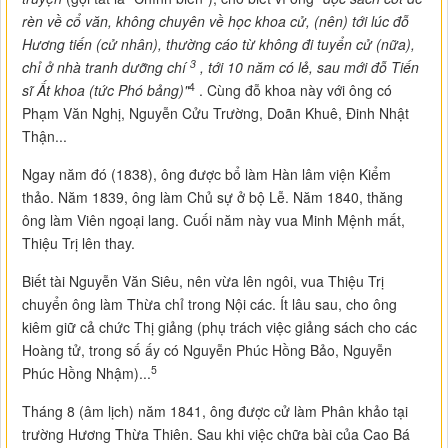
rèn về cổ văn, không chuyên về học khoa cử, (nên) tới lúc đỗ
Hương tiến (cử nhân), thường cáo từ không đi tuyển cử (nữa),
3
chỉ ở nhà tranh dưỡng chí
, tới 10 năm có lẻ, sau mới đỗ Tiến
4
sĩ Ất khoa (tức Phó bảng)"
. Cùng đỗ khoa này với ông có
Phạm Văn Nghị, Nguyễn Cửu Trường, Doãn Khuê, Đinh Nhật
Thận...
Ngay năm đó (1838), ông được bổ làm Hàn lâm viện Kiểm
thảo. Năm 1839, ông làm Chủ sự ở bộ Lễ. Năm 1840, thăng
ông làm Viên ngoại lang. Cuối năm này vua Minh Mệnh mất,
Thiệu Trị lên thay.
Biết tài Nguyễn Văn Siêu, nên vừa lên ngôi, vua Thiệu Trị
chuyển ông làm Thừa chỉ trong Nội các. Ít lâu sau, cho ông
kiêm giữ cả chức Thị giảng (phụ trách việc giảng sách cho các
Hoàng tử, trong số ấy có Nguyễn Phúc Hồng Bảo, Nguyễn
5
Phúc Hồng Nhậm)...
Tháng 8 (âm lịch) năm 1841, ông được cử làm Phân khảo tại
trường Hương Thừa Thiên. Sau khi việc chữa bài của Cao Bá