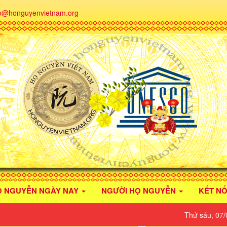
fo@honguyenvietnam.org
Ọ NGUYỄN NGÀY NAY
NGƯỜI HỌ NGUYỄN
KẾT NỐ
Thứ sáu, 07/