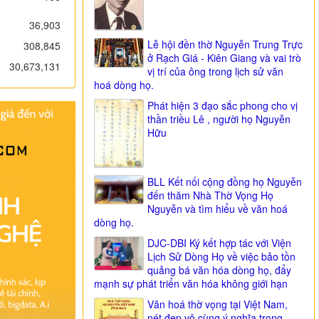
36,903
Lễ hội đền thờ Nguyễn Trung Trực
308,845
ở Rạch Giá - Kiên Giang và vai trò
30,673,131
vị trí của ông trong lịch sử văn
hoá dòng họ.
Phát hiện 3 đạo sắc phong cho vị
thần triều Lê , người họ Nguyễn
Hữu
BLL Kết nối cộng đồng họ Nguyễn
đến thăm Nhà Thờ Vọng Họ
Nguyễn và tìm hiểu về văn hoá
dòng họ.
DJC-DBI Ký kết hợp tác với Viện
Lịch Sử Dòng Họ về việc bảo tồn
quảng bá văn hóa dòng họ, đẩy
mạnh sự phát triển văn hóa không giới hạn
Văn hoá thờ vọng tại Việt Nam,
nét đẹp vô cùng ý nghĩa trong