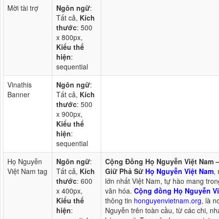
Mời tài trợ
Ngôn ngữ
:
Tất cả,
Kích
thước
: 500
x 800px,
Kiểu thể
hiện
:
sequential
Vinathis
Ngôn ngữ
:
Banner
Tất cả,
Kích
thước
: 500
x 900px,
Kiểu thể
hiện
:
sequential
Họ Nguyễn
Ngôn ngữ
:
Cộng Đồng Họ Nguyễn Việt Nam – 
Việt Nam tag
Tất cả,
Kích
Giữ Phả Sử
Họ Nguyễn Việt Nam
,
thước
: 600
lớn nhất Việt Nam, tự hào mang tron
x 400px,
văn hóa.
Cộng đồng Họ Nguyễn Vi
Kiểu thể
thông tin
honguyenvietnam.org
, là 
hiện
:
Nguyễn trên toàn cầu, từ các chi, n