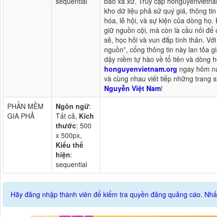
sequential
bào xa xứ. Truy cập honguyenvietna
kho dữ liệu phả sử quý giá, thông ti
hóa, lễ hội, và sự kiện của dòng họ. 
giữ nguồn cội, mà còn là cầu nối để
sẻ, học hỏi và vun đắp tình thân. Vớ
nguồn”, cổng thông tin này lan tỏa giá
dậy niềm tự hào về tổ tiên và dòng 
honguyenvietnam.org
ngay hôm na
và cùng nhau viết tiếp những trang 
Nguyễn Việt Nam
!
PHẦN MỀM
Ngôn ngữ
:
GIA PHẢ
Tất cả,
Kích
thước
: 500
x 500px,
Kiểu thể
hiện
:
sequential
Hãy đăng nhập thành viên để kiểm tra quyền đăng quảng cáo. Nhấ