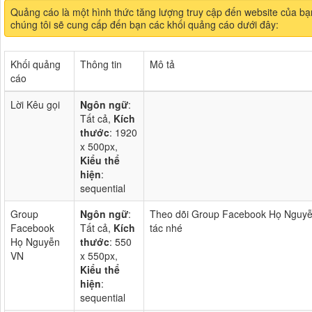
Quảng cáo là một hình thức tăng lượng truy cập đến website của bạ
chúng tôi sẽ cung cấp đến bạn các khối quảng cáo dưới đây:
Khối quảng
Thông tin
Mô tả
cáo
Lời Kêu gọi
Ngôn ngữ
:
Tất cả,
Kích
thước
: 1920
x 500px,
Kiểu thể
hiện
:
sequential
Group
Ngôn ngữ
:
Theo dõi Group Facebook Họ Nguyễn
Facebook
Tất cả,
Kích
tác nhé
Họ Nguyễn
thước
: 550
VN
x 550px,
Kiểu thể
hiện
:
sequential