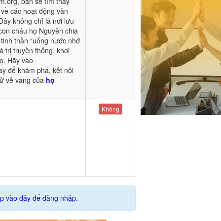
m.org, bạn sẽ tìm thấy
n về các hoạt động văn
Đây không chỉ là nơi lưu
 con cháu họ Nguyễn chia
i tinh thần “uống nước nhớ
 trị truyền thống, khơi
họ. Hãy vào
y để khám phá, kết nối
sử vẻ vang của
họ
Không
p vào đây để đăng nhập.