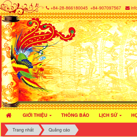
+84-28-866180045
+84-907097567
in
GIỚI THIỆU
THÔNG BÁO
LỊCH SỬ
H
Trang nhất
Quảng cáo