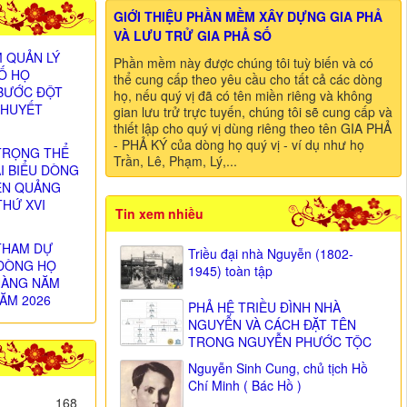
GIỚI THIỆU PHẦN MỀM XÂY DỰNG GIA PHẢ
VÀ LƯU TRỬ GIA PHẢ SỐ
 QUẢN LÝ
Phần mềm này được chúng tôi tuỳ biến và có
SỐ HỌ
thể cung cấp theo yêu cầu cho tất cả các dòng
BƯỚC ĐỘT
họ, nếu quý vị đã có tên miền riêng và không
 HUYẾT
gian lưu trử trực tuyến, chúng tôi sẽ cung cấp và
thiết lập cho quý vị dùng riêng theo tên GIA PHẢ
- PHẢ KÝ của dòng họ quý vị - ví dụ như họ
TRỌNG THỂ
Trần, Lê, Phạm, Lý,...
ẠI BIỂU DÒNG
ỄN QUẢNG
THỨ XVI
Tin xem nhiều
)
THAM DỰ
Triều đại nhà Nguyễn (1802-
DÒNG HỌ
1945) toàn tập
HÀNG NĂM
ĂM 2026
PHẢ HỆ TRIỀU ĐÌNH NHÀ
NGUYỄN VÀ CÁCH ĐẶT TÊN
TRONG NGUYỄN PHƯỚC TỘC
Nguyễn Sinh Cung, chủ tịch Hồ
Chí Minh ( Bác Hồ )
168