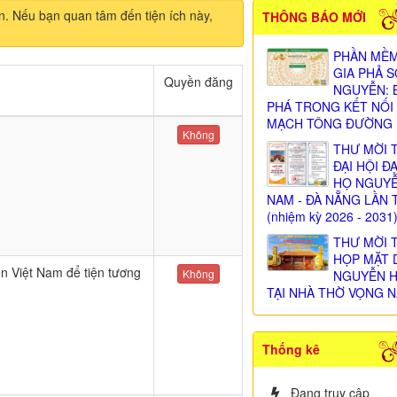
n. Nếu bạn quan tâm đến tiện ích này,
THÔNG BÁO MỚI
PHẦN MỀM
GIA PHẢ 
Quyền đăng
NGUYỄN: 
PHÁ TRONG KẾT NỐI
MẠCH TÔNG ĐƯỜNG
Không
THƯ MỜI 
ĐẠI HỘI Đ
HỌ NGUY
NAM - ĐÀ NẴNG LẦN 
(nhiệm kỳ 2026 - 2031
THƯ MỜI 
HỌP MẶT 
 Việt Nam để tiện tương
Không
NGUYỄN 
TẠI NHÀ THỜ VỌNG N
Thống kê
Đang truy cập