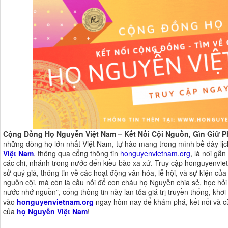
Cộng Đồng Họ Nguyễn Việt Nam – Kết Nối Cội Nguồn, Gìn Giữ 
những dòng họ lớn nhất Việt Nam, tự hào mang trong mình bề dày lị
Việt Nam
, thông qua cổng thông tin
honguyenvietnam.org
, là nơi gắ
các chi, nhánh trong nước đến kiều bào xa xứ. Truy cập honguyenviet
sử quý giá, thông tin về các hoạt động văn hóa, lễ hội, và sự kiện của
nguồn cội, mà còn là cầu nối để con cháu họ Nguyễn chia sẻ, học hỏi 
nước nhớ nguồn”, cổng thông tin này lan tỏa giá trị truyền thống, khơ
vào
honguyenvietnam.org
ngay hôm nay để khám phá, kết nối và cù
của
họ Nguyễn Việt Nam
!