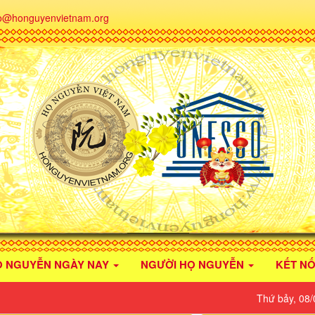
fo@honguyenvietnam.org
Ọ NGUYỄN NGÀY NAY
NGƯỜI HỌ NGUYỄN
KẾT NỐ
Thứ bảy, 08/