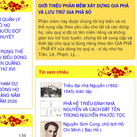
GIỚI THIỆU PHẦN MỀM XÂY DỰNG GIA PHẢ
VÀ LƯU TRỬ GIA PHẢ SỐ
 QUẢN LÝ
Phần mềm này được chúng tôi tuỳ biến và có
SỐ HỌ
thể cung cấp theo yêu cầu cho tất cả các dòng
BƯỚC ĐỘT
họ, nếu quý vị đã có tên miền riêng và không
 HUYẾT
gian lưu trử trực tuyến, chúng tôi sẽ cung cấp và
thiết lập cho quý vị dùng riêng theo tên GIA PHẢ
- PHẢ KÝ của dòng họ quý vị - ví dụ như họ
TRỌNG THỂ
Trần, Lê, Phạm, Lý,...
ẠI BIỂU DÒNG
ỄN QUẢNG
THỨ XVI
Tin xem nhiều
)
THAM DỰ
Triều đại nhà Nguyễn (1802-
DÒNG HỌ
1945) toàn tập
HÀNG NĂM
ĂM 2026
PHẢ HỆ TRIỀU ĐÌNH NHÀ
NGUYỄN VÀ CÁCH ĐẶT TÊN
TRONG NGUYỄN PHƯỚC TỘC
Nguyễn Sinh Cung, chủ tịch Hồ
Chí Minh ( Bác Hồ )
139