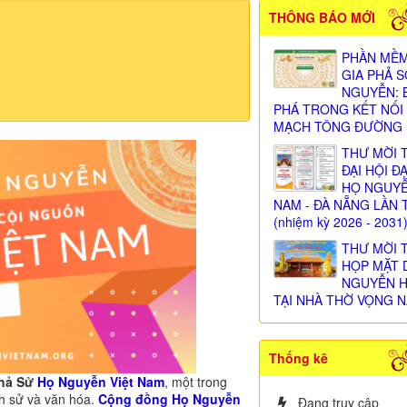
THÔNG BÁO MỚI
PHẦN MỀM
GIA PHẢ 
NGUYỄN: 
PHÁ TRONG KẾT NỐI
MẠCH TÔNG ĐƯỜNG
THƯ MỜI 
ĐẠI HỘI Đ
HỌ NGUY
NAM - ĐÀ NẴNG LẦN 
(nhiệm kỳ 2026 - 2031
THƯ MỜI 
HỌP MẶT 
NGUYỄN 
TẠI NHÀ THỜ VỌNG N
Thống kê
Phả Sử
Họ Nguyễn Việt Nam
, một trong
ch sử và văn hóa.
Cộng đồng Họ Nguyễn
Đang truy cập