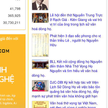
41,798
Lễ hội đền thờ Nguyễn Trung Trực
365,925
ở Rạch Giá - Kiên Giang và vai trò
30,730,211
vị trí của ông trong lịch sử văn
hoá dòng họ.
Phát hiện 3 đạo sắc phong cho vị
thần triều Lê , người họ Nguyễn
Hữu
BLL Kết nối cộng đồng họ Nguyễn
đến thăm Nhà Thờ Vọng Họ
Nguyễn và tìm hiểu về văn hoá
dòng họ.
DJC-DBI Ký kết hợp tác với Viện
Lịch Sử Dòng Họ về việc bảo tồn
quảng bá văn hóa dòng họ, đẩy
mạnh sự phát triển văn hóa không giới hạn
Văn hoá thờ vọng tại Việt Nam,
nét đẹp vô cùng ý nghĩa trong