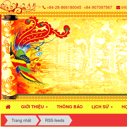
+84-28-866180045
+84-907097567
in
GIỚI THIỆU
THÔNG BÁO
LỊCH SỬ
H
Trang nhất
RSS-feeds