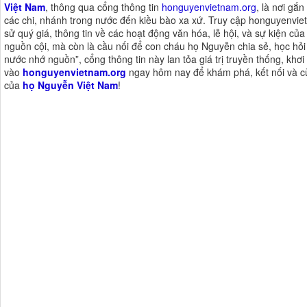
Việt Nam
, thông qua cổng thông tin
honguyenvietnam.org
, là nơi gắ
các chi, nhánh trong nước đến kiều bào xa xứ. Truy cập honguyenviet
sử quý giá, thông tin về các hoạt động văn hóa, lễ hội, và sự kiện của
nguồn cội, mà còn là cầu nối để con cháu họ Nguyễn chia sẻ, học hỏi 
nước nhớ nguồn”, cổng thông tin này lan tỏa giá trị truyền thống, khơ
vào
honguyenvietnam.org
ngay hôm nay để khám phá, kết nối và cù
của
họ Nguyễn Việt Nam
!