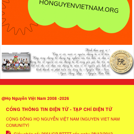
@Họ Nguyễn Việt Nam 2008 -2026
CỔNG THÔNG TIN ĐIỆN TỬ - TẠP CHÍ ĐIỆN TỬ
(
CỘNG ĐỒNG HỌ NGUYỄN VIỆT NAM
NGUYEN VIET NAM
)
COMUNITY
Giấy phép số: 2661/GP-BTTTT cấp ngày 28/12/2012