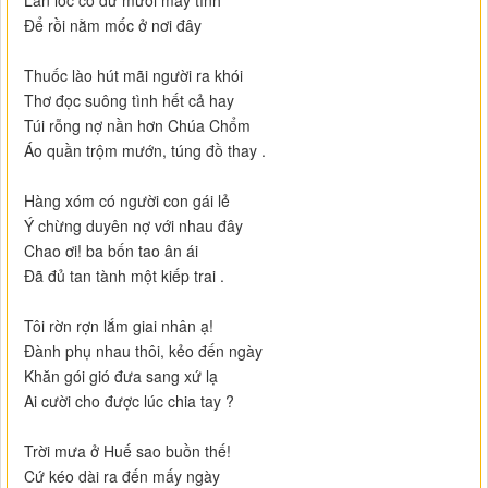
Để rồi nằm mốc ở nơi đây
Thuốc lào hút mãi người ra khói
Thơ đọc suông tình hết cả hay
Túi rỗng nợ nần hơn Chúa Chổm
Áo quần trộm mướn, túng đồ thay .
Hàng xóm có người con gái lẻ
Ý chừng duyên nợ với nhau đây
Chao ơi! ba bốn tao ân ái
Đã đủ tan tành một kiếp trai .
Tôi rờn rợn lắm giai nhân ạ!
Đành phụ nhau thôi, kẻo đến ngày
Khăn gói gió đưa sang xứ lạ
Ai cười cho được lúc chia tay ?
Trời mưa ở Huế sao buồn thế!
Cứ kéo dài ra đến mấy ngày