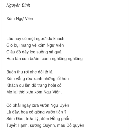
Nguyễn Bính
Xóm Ngự Viên
Lâu nay có một người du khách
Gió bụi mang về xóm Ngự Viên
Giậu độ dây leo suồng sã quá
Hoa tàn con bướm cánh nghiêng nghiêng
Buồn thu rơi nhẹ đôi tờ lá
Xóm vắng rêu xanh những lối hèn
Khách du lần dở trang hoài cổ
Mơ lại thời xưa xóm Ngự Viên.
Có phải ngày xưa vườn Ngự Uyển
Là đây, hoa cỏ giống vườn tiên ?
Sớm Đào, trưa Lý, đêm Hồng phấn,
Tuyết Hạnh, sương Quỳnh, máu Đỗ quyên