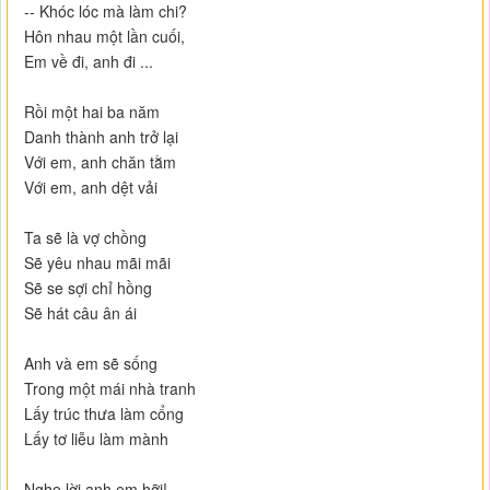
-- Khóc lóc mà làm chi?
Hôn nhau một lần cuối,
Em về đi, anh đi ...
Rồi một hai ba năm
Danh thành anh trở lại
Với em, anh chăn tằm
Với em, anh dệt vải
Ta sẽ là vợ chồng
Sẽ yêu nhau mãi mãi
Sẽ se sợi chỉ hồng
Sẽ hát câu ân ái
Anh và em sẽ sống
Trong một mái nhà tranh
Lấy trúc thưa làm cổng
Lấy tơ liễu làm mành
Nghe lời anh em hỡi!