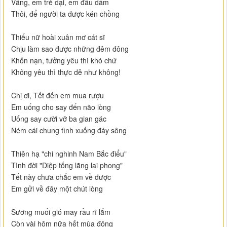
Vâng, em trẻ dại, em đâu dám
Thôi, để người ta được kén chồng
Thiếu nữ hoài xuân mơ cát sĩ
Chịu làm sao được những đêm đông
Khốn nạn, tưởng yêu thì khó chứ
Không yêu thì thực dễ như không!
Chị ơi, Tết đến em mua rượu
Em uống cho say đến não lòng
Uống say cười vỡ ba gian gác
Ném cái chung tình xuống đáy sông
Thiên hạ "chi nghinh Nam Bắc điểu"
Tình đời "Diệp tống lãng lai phong"
Tết này chưa chắc em về được
Em gửi về đây một chút lòng
Sương muối gió may rầu rĩ lắm
Còn vài hôm nữa hết mùa đông