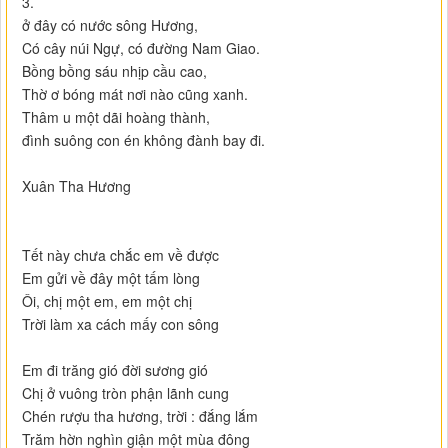
3.
ở đây có nước sông Hương,
Có cây núi Ngự, có đường Nam Giao.
Bồng bồng sáu nhịp cầu cao,
Thờ ơ bóng mát nơi nào cũng xanh.
Thâm u một dãi hoàng thành,
đình suông con én không đành bay đi.
Xuân Tha Hương
Tết này chưa chắc em về được
Em gửi về đây một tấm lòng
Ôi, chị một em, em một chị
Trời làm xa cách mấy con sông
Em đi trăng gió đời sương gió
Chị ở vuông tròn phận lãnh cung
Chén rượu tha hương, trời : đắng lắm
Trăm hờn nghìn giận một mùa đông