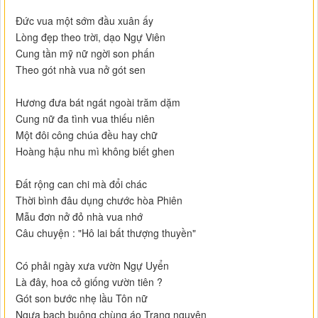
Đức vua một sớm đầu xuân ấy
Lòng đẹp theo trời, dạo Ngự Viên
Cung tần mỹ nữ ngời son phấn
Theo gót nhà vua nở gót sen
Hương đưa bát ngát ngoài trăm dặm
Cung nữ đa tình vua thiếu niên
Một đôi công chúa đều hay chữ
Hoàng hậu nhu mì không biết ghen
Đất rộng can chi mà đổi chác
Thời bình đâu dụng chước hòa Phiên
Mẫu đơn nở đỏ nhà vua nhớ
Câu chuyện : "Hô lai bất thượng thuyền"
Có phải ngày xưa vườn Ngự Uyển
Là đây, hoa cỏ giống vườn tiên ?
Gót son bước nhẹ lầu Tôn nữ
Ngựa bạch buông chùng áo Trạng nguyên