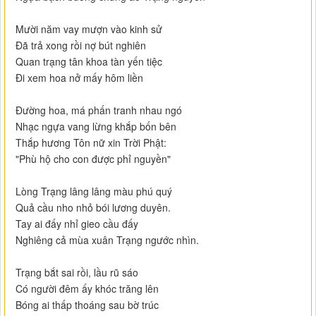
Mười năm vay mượn vào kinh sử
Đã trả xong rồi nợ bút nghiên
Quan trạng tân khoa tàn yến tiệc
Đi xem hoa nở mấy hôm liền
Đường hoa, má phấn tranh nhau ngó
Nhạc ngựa vang lừng khắp bốn bên
Thắp hương Tôn nữ xin Trời Phật:
"Phù hộ cho con được phỉ nguyền"
Lòng Trạng lâng lâng màu phú quý
Quả cầu nho nhỏ bói lương duyên.
Tay ai đấy nhỉ gieo cầu đấy
Nghiêng cả mùa xuân Trạng ngước nhìn.
Trạng bắt sai rồi, lầu rũ sáo
Có người đêm ấy khóc trăng lên
Bóng ai thấp thoáng sau bờ trúc