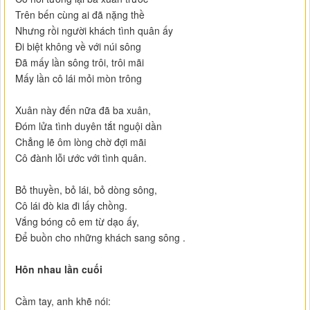
Trên bến cùng ai đã nặng thề
Nhưng rồi người khách tình quân ấy
Đi biệt không về với núi sông
Đã mấy lần sông trôi, trôi mãi
Mấy lần cô lái mỏi mòn trông
Xuân này đến nữa đã ba xuân,
Đóm lửa tình duyên tắt nguội dần
Chẳng lẽ ôm lòng chờ đợi mãi
Cô đành lỗi ước với tình quân.
Bỏ thuyền, bỏ lái, bỏ dòng sông,
Cô lái đò kia đi lấy chồng.
Vắng bóng cô em từ dạo ấy,
Để buồn cho những khách sang sông .
Hôn nhau lần cuối
Cầm tay, anh khẽ nói: