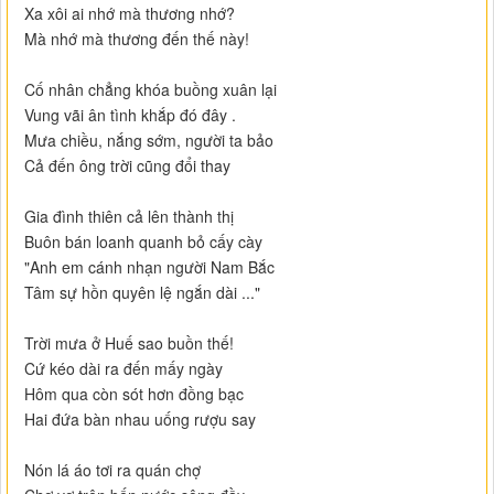
Xa xôi ai nhớ mà thương nhớ?
Mà nhớ mà thương đến thế này!
Cố nhân chẳng khóa buồng xuân lại
Vung vãi ân tình khắp đó đây .
Mưa chiều, nắng sớm, người ta bảo
Cả đến ông trời cũng đổi thay
Gia đình thiên cả lên thành thị
Buôn bán loanh quanh bỏ cấy cày
"Anh em cánh nhạn người Nam Bắc
Tâm sự hồn quyên lệ ngắn dài ..."
Trời mưa ở Huế sao buồn thế!
Cứ kéo dài ra đến mấy ngày
Hôm qua còn sót hơn đồng bạc
Hai đứa bàn nhau uống rượu say
Nón lá áo tơi ra quán chợ