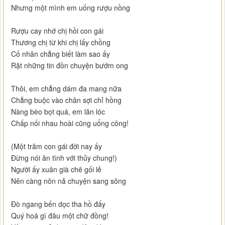
Nhưng một mình em uống rượu nồng
Rượu cay nhớ chị hồi con gái
Thương chị từ khi chị lấy chồng
Cố nhân chẳng biết làm sao ấy
Rặt những tin đồn chuyện bướm ong
Thôi, em chẳng dám đa mang nữa
Chẳng buộc vào chân sợi chỉ hồng
Nàng bèo bọt quá, em lăn lóc
Chấp nối nhau hoài cũng uổng công!
(Một trăm con gái đời nay ấy
Đừng nói ân tình với thủy chung!)
Người ấy xuân già chê gối lẻ
Nên càng nôn nả chuyện sang sông
Đò ngang bến dọc tha hồ đấy
Quý hoá gì đâu một chữ đồng!