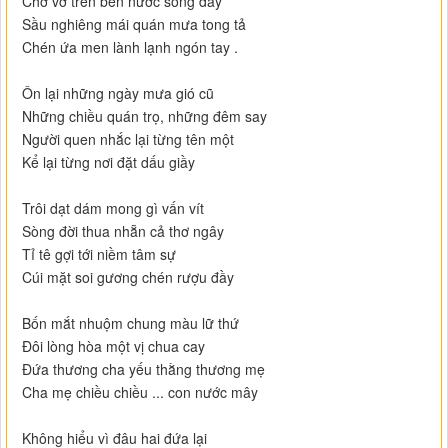
Chơ vơ trên bến nước sông đầy
Sầu nghiêng mái quán mưa tong tả
Chén ứa men lành lạnh ngón tay .
Ôn lại những ngày mưa gió cũ
Những chiều quán trọ, những đêm say
Người quen nhắc lại từng tên một
Kể lại từng nơi đặt dấu giầy
Trôi dạt dám mong gì vấn vít
Sòng đời thua nhẵn cả thơ ngây
Tỉ tê gợi tới niềm tâm sự
Cúi mặt soi gương chén rượu đầy
Bốn mắt nhuộm chung màu lữ thứ
Đôi lòng hòa một vị chua cay
Đứa thương cha yếu thằng thương mẹ
Cha mẹ chiều chiều ... con nước mây
Không hiểu vì đâu hai đứa lại