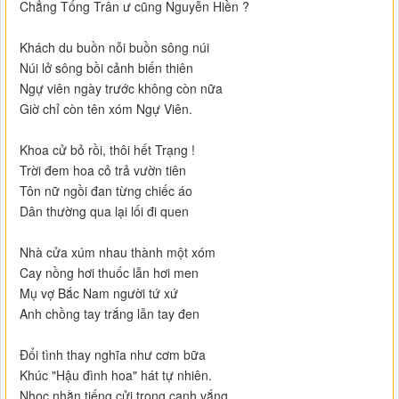
Chẳng Tống Trân ư cũng Nguyễn Hiền ?
Khách du buồn nỗi buồn sông núi
Núi lở sông bồi cảnh biến thiên
Ngự viên ngày trước không còn nữa
Giờ chỉ còn tên xóm Ngự Viên.
Khoa cử bỏ rồi, thôi hết Trạng !
Trời đem hoa cỏ trả vườn tiên
Tôn nữ ngồi đan từng chiếc áo
Dân thường qua lại lối đi quen
Nhà cửa xúm nhau thành một xóm
Cay nồng hơi thuốc lẫn hơi men
Mụ vợ Bắc Nam người tứ xứ
Anh chồng tay trắng lẫn tay đen
Đổi tình thay nghĩa như cơm bữa
Khúc "Hậu đình hoa" hát tự nhiên.
Nhọc nhằn tiếng cửi trong canh vắng