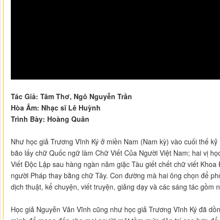
Tác Giả: Tâm Thơ, Ngô Nguyễn Trần
Hòa Âm: Nhạc sĩ Lê Huỳnh
Trình Bày: Hoàng Quân
Như học giả Trương Vĩnh Ký ở miền Nam (Nam kỳ) vào cuối thế kỷ
bão lấy chữ Quốc ngữ làm Chữ Viết Của Người Việt Nam; hai vị h
Viết Độc Lập sau hàng ngàn năm giặc Tàu giết chết chữ viết Khoa
người Pháp thay bằng chữ Tây. Con đường mà hai ông chọn để phổ
dịch thuật, kể chuyện, viết truyện, giảng dạy và các sáng tác gồm
Học giả Nguyễn Văn Vĩnh cũng như học giả Trương Vĩnh Ký đã dồn tấ