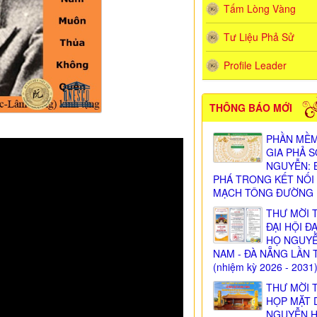
Tấm Lòng Vàng
Tư Liệu Phả Sử
Profile Leader
THÔNG BÁO MỚI
PHẦN MỀM
GIA PHẢ 
NGUYỄN: 
PHÁ TRONG KẾT NỐI
MẠCH TÔNG ĐƯỜNG
THƯ MỜI 
ĐẠI HỘI Đ
HỌ NGUY
NAM - ĐÀ NẴNG LẦN 
(nhiệm kỳ 2026 - 2031
THƯ MỜI 
HỌP MẶT 
NGUYỄN 