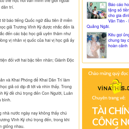
ó thể học hỏi văn minh thế giới ngoài
Báo cáo ho
dân trí.
tặng số tiề
cho gia đì
 tờ báo tiếng Quốc ngữ đầu tiên ở miền
Văn Tiên - 
Quảng Ngãi.
học giả Trương Vĩnh Ký được nhắc đến là
hắc đến các bậc học giả uyên thâm như
Kêu gọi ủn
chung tay 
òng vị nhân vị quốc của hai vị học giả ấy
hoàn cảnh 
tiện đối với hai bậc tiền nhân; Giành Độc
ản và Khai Phóng để Khai Dân Trí làm
 giả có dịp đi tới và nhìn thấy. Trong
nh Ký đề chú trọng đến Con Người, Luân
 bình.
ống nhà nước ngày nay không thấy chú
ương Vĩnh Ký chú trọng đến, trong khi
m giống nhau.