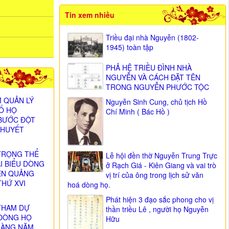
Tin xem nhiều
Triều đại nhà Nguyễn (1802-
1945) toàn tập
PHẢ HỆ TRIỀU ĐÌNH NHÀ
NGUYỄN VÀ CÁCH ĐẶT TÊN
TRONG NGUYỄN PHƯỚC TỘC
 QUẢN LÝ
Nguyễn Sinh Cung, chủ tịch Hồ
SỐ HỌ
Chí Minh ( Bác Hồ )
BƯỚC ĐỘT
 HUYẾT
TRỌNG THỂ
Lễ hội đền thờ Nguyễn Trung Trực
ẠI BIỂU DÒNG
ở Rạch Giá - Kiên Giang và vai trò
ỄN QUẢNG
vị trí của ông trong lịch sử văn
THỨ XVI
hoá dòng họ.
)
Phát hiện 3 đạo sắc phong cho vị
THAM DỰ
thần triều Lê , người họ Nguyễn
DÒNG HỌ
Hữu
HÀNG NĂM