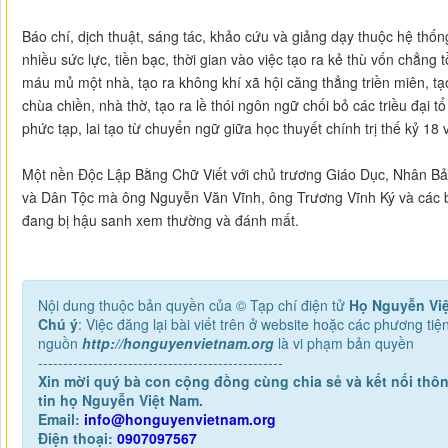
Báo chí, dịch thuật, sáng tác, khảo cứu và giảng dạy thuộc hệ thố
nhiều sức lực, tiền bạc, thời gian vào việc tạo ra kẻ thù vốn chẳng 
máu mủ một nhà, tạo ra không khí xã hội căng thẳng triền miên, tạo
chùa chiền, nhà thờ, tạo ra lề thói ngôn ngữ chối bỏ các triều đại t
phức tạp, lai tạo từ chuyển ngữ giữa học thuyết chính trị thế kỷ 18
Một nền Độc Lập Bằng Chữ Viết với chủ trương Giáo Dục, Nhân Bản
và Dân Tộc mà ông Nguyễn Văn Vĩnh, ông Trương Vĩnh Ký và các bậ
đang bị hậu sanh xem thường và đánh mất.
Nội dung thuộc bản quyền của © Tạp chí điện tử
Họ Nguyễn Vi
Chú ý
: Việc đăng lại bài viết trên ở website hoặc các phương ti
nguồn
http://honguyenvietnam.org
là vi phạm bản quyền
-------------------------------------------------
Xin mời quý bà con cộng đồng cùng chia sẻ và kết nối thôn
tin họ Nguyễn Việt Nam.
Email:
info@honguyenvietnam.org
Điện thoại:
0907097567