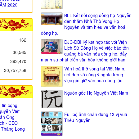
ĂM 2026
BLL Kết nối cộng đồng họ Nguyễn
đến thăm Nhà Thờ Vọng Họ
Nguyễn và tìm hiểu về văn hoá
dòng họ.
162
DJC-DBI Ký kết hợp tác với Viện
Lịch Sử Dòng Họ về việc bảo tồn
30,565
quảng bá văn hóa dòng họ, đẩy
mạnh sự phát triển văn hóa không giới hạn
393,470
Văn hoá thờ vọng tại Việt Nam,
30,757,756
nét đẹp vô cùng ý nghĩa trong
việc gìn giữ văn hoá dòng tộc.
Nguồn gốc Họ Nguyễn Việt Nam
 tin cộng
uyễn Việt
Full bộ ảnh chân dung 13 vị vua
i ân Ông
Triều Nguyễn
ịch - CEO
 Thăng Long