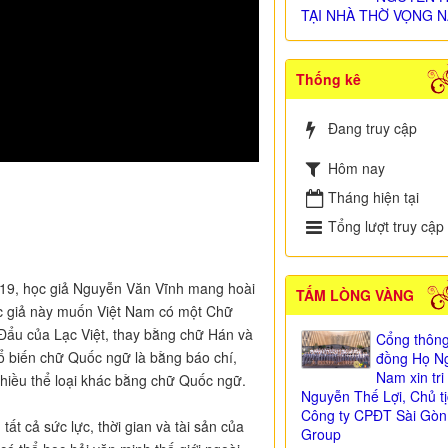
TẠI NHÀ THỜ VỌNG N
Thống kê
Đang truy cập
Hôm nay
Tháng hiện tại
Tổng lượt truy cập
 19, học giả Nguyễn Văn Vĩnh mang hoài
TẤM LÒNG VÀNG
ọc giả này muốn Việt Nam có một Chữ
 Đẩu của Lạc Việt, thay bằng chữ Hán và
Cổng thông
 biến chữ Quốc ngữ là bằng báo chí,
đồng Họ Ng
Nam xin tr
 nhiều thể loại khác bằng chữ Quốc ngữ.
Nguyễn Thế Lợi, Chủ t
Công ty CPĐT Sài Gòn
t cả sức lực, thời gian và tài sản của
Group