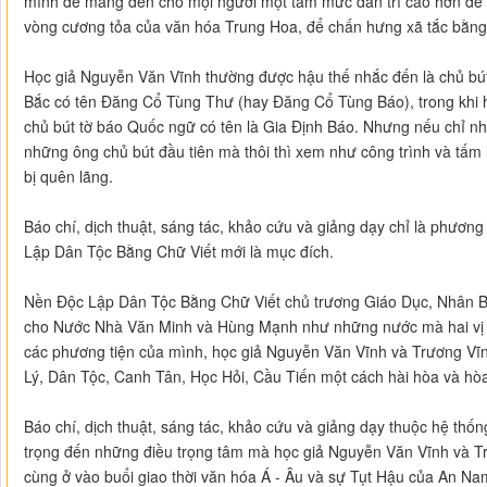
mình để mang đến cho mọi người một tầm mức dân trí cao hơn để c
vòng cương tỏa của văn hóa Trung Hoa, để chấn hưng xã tắc bằng 
Học giả Nguyễn Văn Vĩnh thường được hậu thế nhắc đến là chủ bút
Bắc có tên Đăng Cổ Tùng Thư (hay Đăng Cổ Tùng Báo), trong khi 
chủ bút tờ báo Quốc ngữ có tên là Gia Định Báo. Nhưng nếu chỉ n
những ông chủ bút đầu tiên mà thôi thì xem như công trình và tấm l
bị quên lãng.
Báo chí, dịch thuật, sáng tác, khảo cứu và giảng dạy chỉ là phương 
Lập Dân Tộc Bằng Chữ Viết mới là mục đích.
Nền Độc Lập Dân Tộc Bằng Chữ Viết chủ trương Giáo Dục, Nhân B
cho Nước Nhà Văn Minh và Hùng Mạnh như những nước mà hai vị học
các phương tiện của mình, học giả Nguyễn Văn Vĩnh và Trương Vĩ
Lý, Dân Tộc, Canh Tân, Học Hỏi, Cầu Tiến một cách hài hòa và hòa
Báo chí, dịch thuật, sáng tác, khảo cứu và giảng dạy thuộc hệ th
trọng đến những điều trọng tâm mà học giả Nguyễn Văn Vĩnh và Tr
cùng ở vào buổi giao thời văn hóa Á - Âu và sự Tụt Hậu của An Na