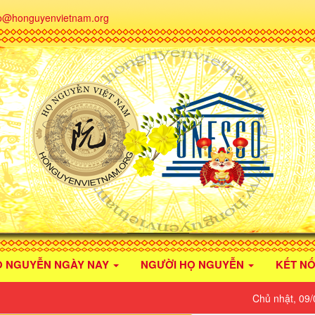
fo@honguyenvietnam.org
Ọ NGUYỄN NGÀY NAY
NGƯỜI HỌ NGUYỄN
KẾT NỐ
Chủ nhật, 09/