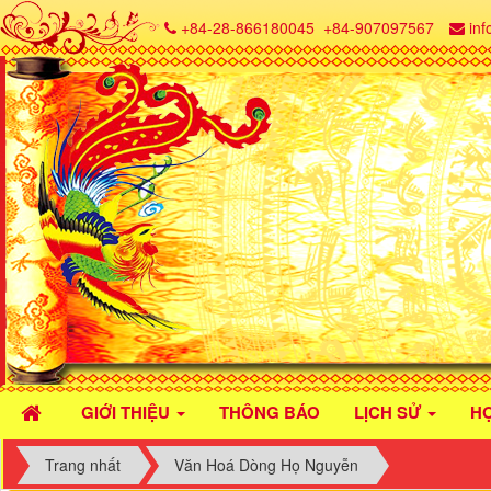
+84-28-866180045
+84-907097567
in
GIỚI THIỆU
THÔNG BÁO
LỊCH SỬ
H
Trang nhất
Văn Hoá Dòng Họ Nguyễn