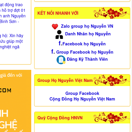
ạt động trao
n hỗ trợ đợt 01
KẾT NỐI NHANH VỚI
nh anh Nguyễn
Bình Sơn -
Zalo group họ Nguyễn VN
Danh Nhân họ Nguyễn
g hộ: Xin hãy
cứu giúp một
f
.
Facebook họ Nguyễn
nghiệt ngã
f
.
Group Facebook họ Nguyễn
Đăng Ký Thành Viên
Group Họ Nguyễn Việt Nam
Group Facebook
Cộng Đồng Họ Nguyễn Việt Nam
Quỹ Cộng Đồng HNVN