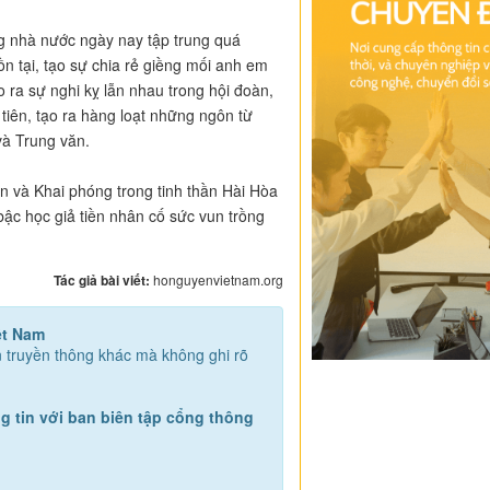
ng nhà nước ngày nay tập trung quá
tồn tại, tạo sự chia rẻ giềng mối anh em
 ra sự nghi kỵ lẫn nhau trong hội đoàn,
ổ tiên, tạo ra hàng loạt những ngôn từ
 và Trung văn.
 và Khai phóng trong tinh thần Hài Hòa
c học giả tiền nhân cố sức vun trồng
Tác giả bài viết:
honguyenvietnam.org
ệt Nam
ện truyền thông khác mà không ghi rõ
g tin với ban biên tập cổng thông