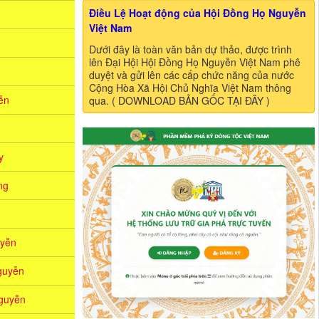
Điều Lệ Hoạt động của Hội Đồng Họ Nguyễn
Việt Nam
Dưới đây là toàn văn bản dự thảo, được trình
lên Đại Hội Hội Đồng Họ Nguyễn Việt Nam phê
duyệt và gửi lên các cấp chức năng của nước
Cộng Hòa Xã Hội Chủ Nghĩa Việt Nam thông
̃n
qua. ( DOWNLOAD BẢN GỐC TẠI ĐÂY )
y
ng
yễn
guyễn
guyễn