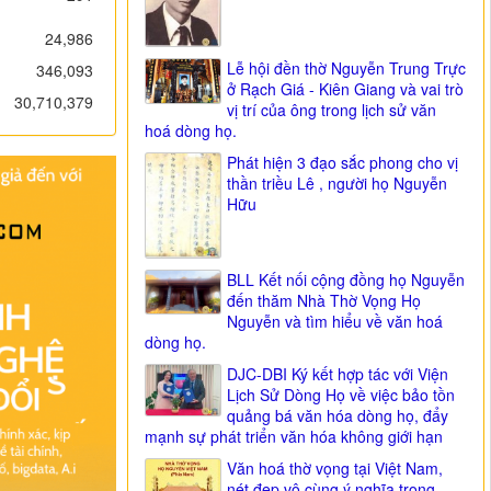
24,986
Lễ hội đền thờ Nguyễn Trung Trực
346,093
ở Rạch Giá - Kiên Giang và vai trò
30,710,379
vị trí của ông trong lịch sử văn
hoá dòng họ.
Phát hiện 3 đạo sắc phong cho vị
thần triều Lê , người họ Nguyễn
Hữu
BLL Kết nối cộng đồng họ Nguyễn
đến thăm Nhà Thờ Vọng Họ
Nguyễn và tìm hiểu về văn hoá
dòng họ.
DJC-DBI Ký kết hợp tác với Viện
Lịch Sử Dòng Họ về việc bảo tồn
quảng bá văn hóa dòng họ, đẩy
mạnh sự phát triển văn hóa không giới hạn
Văn hoá thờ vọng tại Việt Nam,
nét đẹp vô cùng ý nghĩa trong