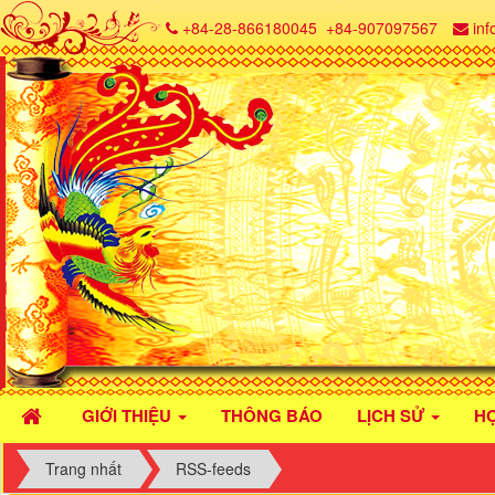
+84-28-866180045
+84-907097567
in
GIỚI THIỆU
THÔNG BÁO
LỊCH SỬ
H
Trang nhất
RSS-feeds