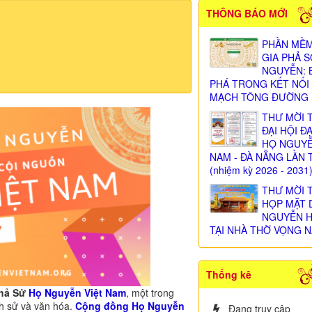
THÔNG BÁO MỚI
PHẦN MỀM
GIA PHẢ 
NGUYỄN: 
PHÁ TRONG KẾT NỐI
MẠCH TÔNG ĐƯỜNG
THƯ MỜI 
ĐẠI HỘI Đ
HỌ NGUY
NAM - ĐÀ NẴNG LẦN 
(nhiệm kỳ 2026 - 2031
THƯ MỜI 
HỌP MẶT 
NGUYỄN 
TẠI NHÀ THỜ VỌNG N
Thống kê
Phả Sử
Họ Nguyễn Việt Nam
, một trong
ch sử và văn hóa.
Cộng đồng Họ Nguyễn
Đang truy cập