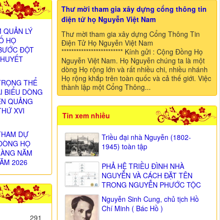
Thư mời tham gia xây dựng cổng thông tin
điện tử họ Nguyễn Việt Nam
 QUẢN LÝ
Thư mời tham gia xây dựng Cổng Thông Tin
SỐ HỌ
Điện Tử Họ Nguyễn Việt Nam
BƯỚC ĐỘT
************************* Kính gửi : Cộng Đồng Họ
 HUYẾT
Nguyễn Việt Nam. Họ Nguyễn chúng ta là một
dòng Họ rộng lớn và rất nhiều chi, nhiều nhánh
Họ rộng khắp trên toàn quốc và cả thế giới. Việc
TRỌNG THỂ
thành lập một Cổng Thông...
ẠI BIỂU DÒNG
ỄN QUẢNG
THỨ XVI
Tin xem nhiều
)
THAM DỰ
Triều đại nhà Nguyễn (1802-
DÒNG HỌ
1945) toàn tập
HÀNG NĂM
ĂM 2026
PHẢ HỆ TRIỀU ĐÌNH NHÀ
NGUYỄN VÀ CÁCH ĐẶT TÊN
TRONG NGUYỄN PHƯỚC TỘC
Nguyễn Sinh Cung, chủ tịch Hồ
Chí Minh ( Bác Hồ )
291