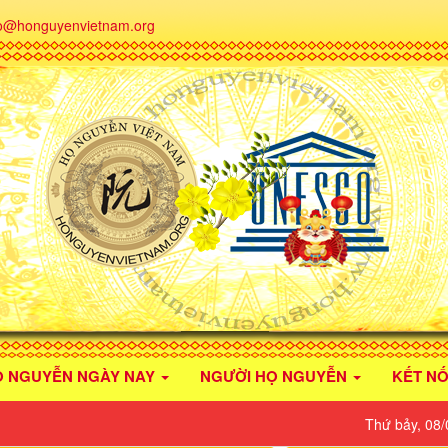
fo@honguyenvietnam.org
Ọ NGUYỄN NGÀY NAY
NGƯỜI HỌ NGUYỄN
KẾT NỐ
Thứ bảy, 08/