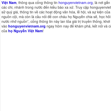
Việt Nam
, thông qua cổng thông tin
honguyenvietnam.org
, là nơi gắ
các chi, nhánh trong nước đến kiều bào xa xứ. Truy cập honguyenviet
sử quý giá, thông tin về các hoạt động văn hóa, lễ hội, và sự kiện của
nguồn cội, mà còn là cầu nối để con cháu họ Nguyễn chia sẻ, học hỏi 
nước nhớ nguồn”, cổng thông tin này lan tỏa giá trị truyền thống, khơ
vào
honguyenvietnam.org
ngay hôm nay để khám phá, kết nối và cù
của
họ Nguyễn Việt Nam
!