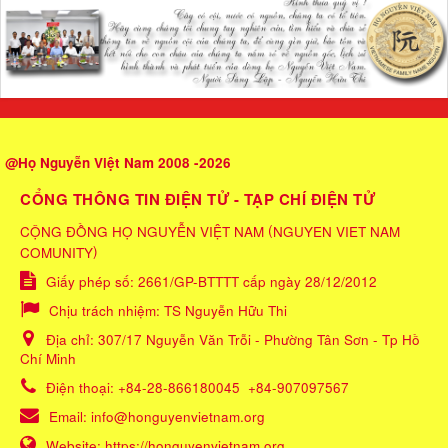
@Họ Nguyễn Việt Nam 2008 -2026
CỔNG THÔNG TIN ĐIỆN TỬ - TẠP CHÍ ĐIỆN TỬ
(
CỘNG ĐỒNG HỌ NGUYỄN VIỆT NAM
NGUYEN VIET NAM
)
COMUNITY
Giấy phép số: 2661/GP-BTTTT cấp ngày 28/12/2012
Chịu trách nhiệm:
TS Nguyễn Hữu Thi
Địa chỉ:
307/17 Nguyễn Văn Trỗi - Phường Tân Sơn - Tp Hồ
Chí Minh
Điện thoại:
+84-28-866180045
+84-907097567
Email:
info@honguyenvietnam.org
Website:
https://honguyenvietnam.org