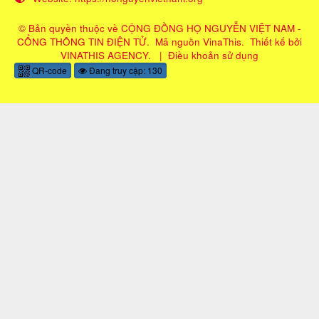
© Bản quyền thuộc về
CỘNG ĐỒNG HỌ NGUYỄN VIỆT NAM -
CỔNG THÔNG TIN ĐIỆN TỬ
.
Mã nguồn
VinaThis
.
Thiết kế bởi
VINATHIS AGENCY
.
|
Điều khoản sử dụng
QR-code
Đang truy cập: 130