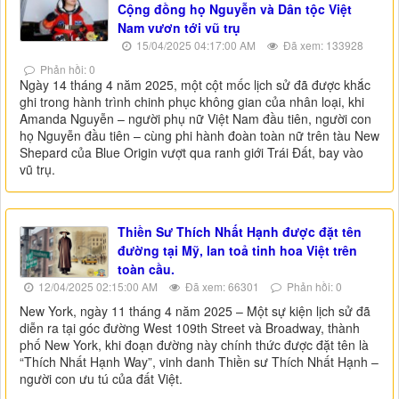
Cộng đồng họ Nguyễn và Dân tộc Việt
Nam vươn tới vũ trụ
15/04/2025 04:17:00 AM
Đã xem: 133928
Phản hồi: 0
Ngày 14 tháng 4 năm 2025, một cột mốc lịch sử đã được khắc
ghi trong hành trình chinh phục không gian của nhân loại, khi
Amanda Nguyễn – người phụ nữ Việt Nam đầu tiên, người con
họ Nguyễn đầu tiên – cùng phi hành đoàn toàn nữ trên tàu New
Shepard của Blue Origin vượt qua ranh giới Trái Đất, bay vào
vũ trụ.
Thiền Sư Thích Nhất Hạnh được đặt tên
đường tại Mỹ, lan toả tinh hoa Việt trên
toàn cầu.
12/04/2025 02:15:00 AM
Đã xem: 66301
Phản hồi: 0
New York, ngày 11 tháng 4 năm 2025 – Một sự kiện lịch sử đã
diễn ra tại góc đường West 109th Street và Broadway, thành
phố New York, khi đoạn đường này chính thức được đặt tên là
“Thích Nhất Hạnh Way”, vinh danh Thiền sư Thích Nhất Hạnh –
người con ưu tú của đất Việt.