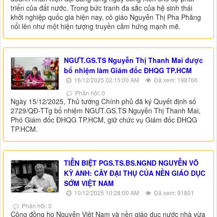
triển của đất nước. Trong bức tranh đa sắc của hệ sinh thái
khởi nghiệp quốc gia hiện nay, cô giáo Nguyễn Thị Pha Phăng
nổi lên như một hiện tượng truyền cảm hứng mạnh mẽ.
NGƯT.GS.TS Nguyễn Thị Thanh Mai được
bổ nhiệm làm Giám đốc ĐHQG TP.HCM
16/12/2025 02:15:00 AM
Đã xem: 198766
Phản hồi: 0
Ngày 15/12/2025, Thủ tướng Chính phủ đã ký Quyết định số
2729/QĐ-TTg bổ nhiệm NGƯT.GS.TS Nguyễn Thị Thanh Mai,
Phó Giám đốc ĐHQG TP.HCM, giữ chức vụ Giám đốc ĐHQG
TP.HCM.
TIỄN BIỆT PGS.TS.BS.NGND NGUYỄN VÕ
KỲ ANH: CÂY ĐẠI THỤ CỦA NỀN GIÁO DỤC
SỚM VIỆT NAM
10/12/2025 10:28:00 AM
Đã xem: 91801
Phản hồi: 0
Cộng đồng họ Nguyễn Việt Nam và nền giáo dục nước nhà vừa