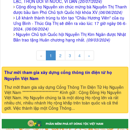
LẠC, TRỌN ĐỜI VÌ NƯỚC, VÌ DÂN
(20/07/2024)
Cộng đồng họ Nguyễn xin chúc mừng bà Nguyễn Thị Thanh
được bầu làm Phó Chủ tịch Quốc hội khóa XV
(06/06/2024)
Lễ khánh thành trùng tu tôn tạo "Châu Hương Viên" của cụ
Ưng Bình - Thúc Giạ Thị sẽ diễn ra vào lúc: 17 giờ ngày 06-6-
2024.
(06/06/2024)
Nguyên Chủ tịch Quốc hội Nguyễn Thị Kim Ngân được Nhật
Bản trao tặng Huân chương hạng nhất.
(09/03/2024)
«
1
2
3
4
»
Thư mời tham gia xây dựng cổng thông tin điện tử họ
Nguyễn Việt Nam
Thư mời tham gia xây dựng Cổng Thông Tin Điện Tử Họ Nguyễn
Việt Nam ************************* Kính gửi : Cộng Đồng Họ Nguyễn
Việt Nam. Họ Nguyễn chúng ta là một dòng Họ rộng lớn và rất
nhiều chi, nhiều nhánh Họ rộng khắp trên toàn quốc và cả thế
giới. Việc thành lập một Cổng Thông...