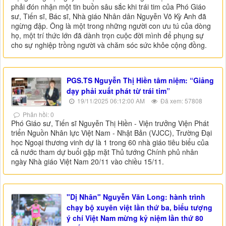
phải đón nhận một tin buồn sâu sắc khi trái tim của Phó Giáo
sư, Tiến sĩ, Bác sĩ, Nhà giáo Nhân dân Nguyễn Võ Kỳ Anh đã
ngừng đập. Ông là một trong những người con ưu tú của dòng
họ, một trí thức lớn đã dành trọn cuộc đời mình để phụng sự
cho sự nghiệp trồng người và chăm sóc sức khỏe cộng đồng.
PGS.TS Nguyễn Thị Hiền tâm niệm: “Giảng
dạy phải xuất phát từ trái tim”
19/11/2025 06:12:00 AM
Đã xem: 57808
Phản hồi: 0
Phó Giáo sư, Tiến sĩ Nguyễn Thị Hiền - Viện trưởng Viện Phát
triển Nguồn Nhân lực Việt Nam - Nhật Bản (VJCC), Trường Đại
học Ngoại thương vinh dự là 1 trong 60 nhà giáo tiêu biểu của
cả nước tham dự buổi gặp mặt Thủ tướng Chính phủ nhân
ngày Nhà giáo Việt Nam 20/11 vào chiều 15/11.
"Dị Nhân" Nguyễn Văn Long: hành trình
chạy bộ xuyên việt lần thứ ba, biểu tượng
ý chí Việt Nam mừng kỷ niệm lần thứ 80