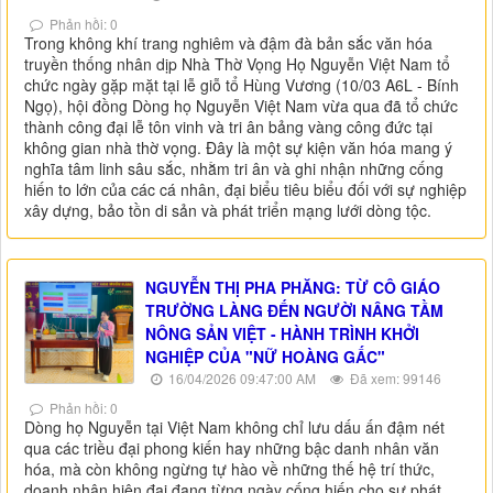
Phản hồi: 0
Trong không khí trang nghiêm và đậm đà bản sắc văn hóa
truyền thống nhân dịp Nhà Thờ Vọng Họ Nguyễn Việt Nam tổ
chức ngày gặp mặt tại lễ giỗ tổ Hùng Vương (10/03 A6L - Bính
Ngọ), hội đồng Dòng họ Nguyễn Việt Nam vừa qua đã tổ chức
thành công đại lễ tôn vinh và tri ân bảng vàng công đức tại
không gian nhà thờ vọng. Đây là một sự kiện văn hóa mang ý
nghĩa tâm linh sâu sắc, nhằm tri ân và ghi nhận những cống
hiến to lớn của các cá nhân, đại biểu tiêu biểu đối với sự nghiệp
xây dựng, bảo tồn di sản và phát triển mạng lưới dòng tộc.
NGUYỄN THỊ PHA PHĂNG: TỪ CÔ GIÁO
TRƯỜNG LÀNG ĐẾN NGƯỜI NÂNG TẦM
NÔNG SẢN VIỆT - HÀNH TRÌNH KHỞI
NGHIỆP CỦA "NỮ HOÀNG GẤC"
16/04/2026 09:47:00 AM
Đã xem: 99146
Phản hồi: 0
Dòng họ Nguyễn tại Việt Nam không chỉ lưu dấu ấn đậm nét
qua các triều đại phong kiến hay những bậc danh nhân văn
hóa, mà còn không ngừng tự hào về những thế hệ trí thức,
doanh nhân hiện đại đang từng ngày cống hiến cho sự phát