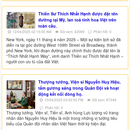
Thiền Sư Thích Nhất Hạnh được đặt tên
đường tại Mỹ, lan toả tinh hoa Việt trên
toàn cầu.
12/04/2025 02:15:00 AM
Đã xem: 42069
Phản hồi: 0
New York, ngày 11 tháng 4 năm 2025 – Một sự kiện lịch sử đã
diễn ra tại góc đường West 109th Street và Broadway, thành
phố New York, khi đoạn đường này chính thức được đặt tên là
“Thích Nhất Hạnh Way”, vinh danh Thiền sư Thích Nhất Hạnh –
người con ưu tú của đất Việt.
Thượng tướng, Viện sĩ Nguyễn Huy Hiệu,
tấm gương sáng trong Quân Đội và hoạt
động kết nối dòng họ.
10/04/2025 03:42:00 PM
Đã xem: 87349
Phản hồi: 0
Thượng tướng, Viện sĩ, Tiến sĩ, Anh hùng Lực lượng vũ trang
nhân dân Nguyễn Huy Hiệu là một trong những vị tướng tiêu
biểu của Quân đội nhân dân Việt Nam thời kỳ hiện đại.