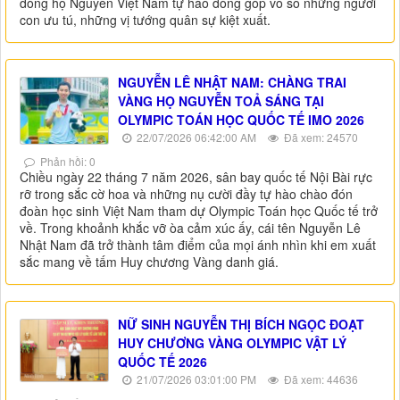
dòng họ Nguyễn Việt Nam tự hào đóng góp vô số những người
con ưu tú, những vị tướng quân sự kiệt xuất.
NGUYỄN LÊ NHẬT NAM: CHÀNG TRAI
VÀNG HỌ NGUYỄN TOẢ SÁNG TẠI
OLYMPIC TOÁN HỌC QUỐC TẾ IMO 2026
22/07/2026 06:42:00 AM
Đã xem: 24570
Phản hồi: 0
Chiều ngày 22 tháng 7 năm 2026, sân bay quốc tế Nội Bài rực
rỡ trong sắc cờ hoa và những nụ cười đầy tự hào chào đón
đoàn học sinh Việt Nam tham dự Olympic Toán học Quốc tế trở
về. Trong khoảnh khắc vỡ òa cảm xúc ấy, cái tên Nguyễn Lê
Nhật Nam đã trở thành tâm điểm của mọi ánh nhìn khi em xuất
sắc mang về tấm Huy chương Vàng danh giá.
NỮ SINH NGUYỄN THỊ BÍCH NGỌC ĐOẠT
HUY CHƯƠNG VÀNG OLYMPIC VẬT LÝ
QUỐC TẾ 2026
21/07/2026 03:01:00 PM
Đã xem: 44636