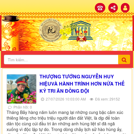
THƯỢNG TƯỚNG NGUYỄN HUY
HIỆUVÀ HÀNH TRÌNH HƠN NỬA THẾ
KỶ TRI ÂN ĐỒNG ĐỘI
27/07/2026 10:03:00 AM
Đã xem: 29152
Phản hồi: 0
Tháng Bảy hàng năm luôn mang lại những cung bậc cảm xúc
thiêng liêng cho triệu triệu người dân đất Việt, là dịp để toàn
dân tộc cùng cúi đầu tri ân những anh hùng liệt sĩ đã ngã
xuống vì độc lập tự do. Trong dòng chảy lịch sử hào hùng ấy,