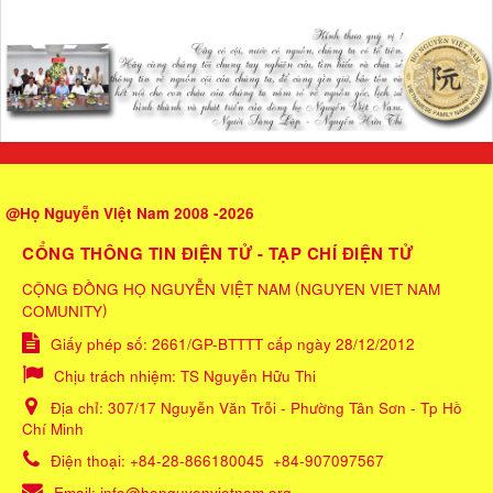
@Họ Nguyễn Việt Nam 2008 -2026
CỔNG THÔNG TIN ĐIỆN TỬ - TẠP CHÍ ĐIỆN TỬ
(
CỘNG ĐỒNG HỌ NGUYỄN VIỆT NAM
NGUYEN VIET NAM
)
COMUNITY
Giấy phép số: 2661/GP-BTTTT cấp ngày 28/12/2012
Chịu trách nhiệm:
TS Nguyễn Hữu Thi
Địa chỉ:
307/17 Nguyễn Văn Trỗi - Phường Tân Sơn - Tp Hồ
Chí Minh
Điện thoại:
+84-28-866180045
+84-907097567
Email:
info@honguyenvietnam.org