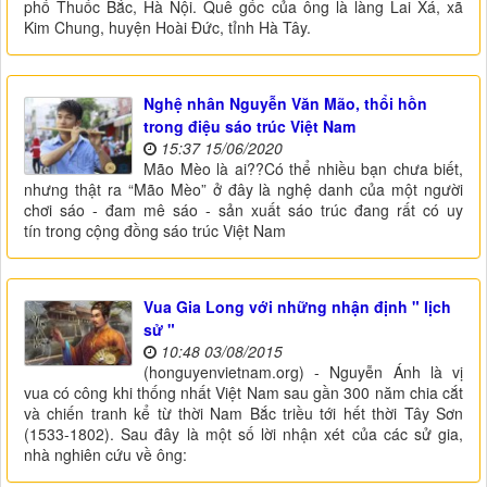
phố Thuốc Bắc, Hà Nội. Quê gốc của ông là làng Lai Xá, xã
Kim Chung, huyện Hoài Đức, tỉnh Hà Tây.
Nghệ nhân Nguyễn Văn Mão, thổi hồn
trong điệu sáo trúc Việt Nam
15:37 15/06/2020
Mão Mèo là ai??Có thể nhiều bạn chưa biết,
nhưng thật ra “Mão Mèo” ở đây là nghệ danh của một người
chơi sáo - đam mê sáo - sản xuất sáo trúc đang rất có uy
tín trong cộng đồng sáo trúc Việt Nam
Vua Gia Long với những nhận định " lịch
sử "
10:48 03/08/2015
(honguyenvietnam.org) - Nguyễn Ánh là vị
vua có công khi thống nhất Việt Nam sau gần 300 năm chia cắt
và chiến tranh kể từ thời Nam Bắc triều tới hết thời Tây Sơn
(1533-1802). Sau đây là một số lời nhận xét của các sử gia,
nhà nghiên cứu về ông: