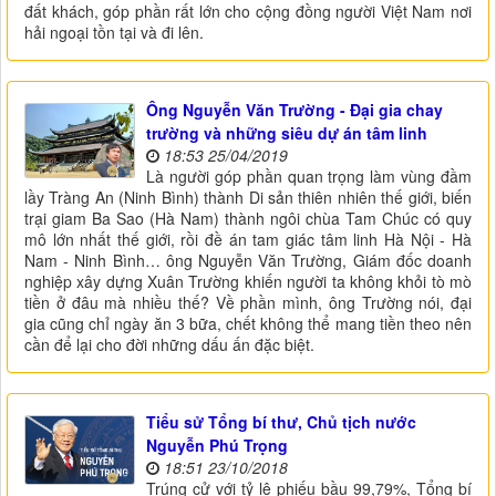
đất khách, góp phần rất lớn cho cộng đồng người Việt Nam nơi
hải ngoại tồn tại và đi lên.
Ông Nguyễn Văn Trường - Đại gia chay
trường và những siêu dự án tâm linh
18:53 25/04/2019
Là người góp phần quan trọng làm vùng đầm
lầy Tràng An (Ninh Bình) thành Di sản thiên nhiên thế giới, biến
trại giam Ba Sao (Hà Nam) thành ngôi chùa Tam Chúc có quy
mô lớn nhất thế giới, rồi đề án tam giác tâm linh Hà Nội - Hà
Nam - Ninh Bình… ông Nguyễn Văn Trường, Giám đốc doanh
nghiệp xây dựng Xuân Trường khiến người ta không khỏi tò mò
tiền ở đâu mà nhiều thế? Về phần mình, ông Trường nói, đại
gia cũng chỉ ngày ăn 3 bữa, chết không thể mang tiền theo nên
cần để lại cho đời những dấu ấn đặc biệt.
Tiểu sử Tổng bí thư, Chủ tịch nước
Nguyễn Phú Trọng
18:51 23/10/2018
Trúng cử với tỷ lệ phiếu bầu 99,79%, Tổng bí