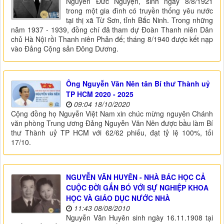
Nguyễn Đức Nguyện, sinh ngày 8/8/1921
trong một gia đình có truyền thống yêu nước
tại thị xã Từ Sơn, tỉnh Bắc Ninh. Trong những
năm 1937 - 1939, đồng chí đã tham dự Đoàn Thanh niên Dân
chủ Hà Nội rồi Thanh niên Phản đế; tháng 8/1940 được kết nạp
vào Đảng Cộng sản Đông Dương.
Ông Nguyễn Văn Nên tân Bí thư Thành uỷ
TP HCM 2020 - 2025
09:04 18/10/2020
Cộng đồng họ Nguyễn Việt Nam xin chúc mừng nguyên Chánh
văn phòng Trung ương Đảng Nguyễn Văn Nên được bầu làm Bí
thư Thành uỷ TP HCM với 62/62 phiếu, đạt tỷ lệ 100%, tối
17/10.
NGUYỄN VĂN HUYÊN - NHÀ BÁC HỌC CẢ
CUỘC ĐỜI GẮN BÓ VỚI SỰ NGHIỆP KHOA
HỌC VÀ GIÁO DỤC NƯỚC NHÀ
11:43 08/08/2010
Nguyễn Văn Huyên sinh ngày 16.11.1908 tại