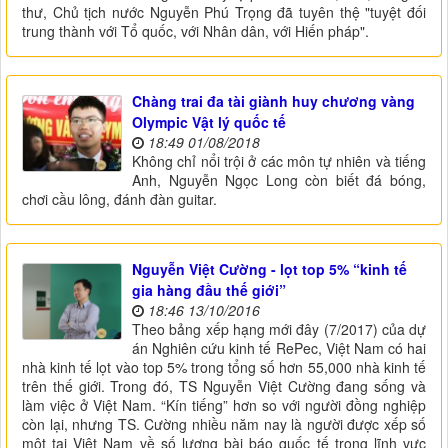
thư, Chủ tịch nước Nguyễn Phú Trọng đã tuyên thệ "tuyệt đối
trung thành với Tổ quốc, với Nhân dân, với Hiến pháp".
Chàng trai đa tài giành huy chương vàng
Olympic Vật lý quốc tế
18:49 01/08/2018
Không chỉ nổi trội ở các môn tự nhiên và tiếng
Anh, Nguyễn Ngọc Long còn biết đá bóng,
chơi cầu lông, đánh đàn guitar.
Nguyễn Việt Cường - lọt top 5% “kinh tế
gia hàng đầu thế giới”
18:46 13/10/2016
Theo bảng xếp hạng mới đây (7/2017) của dự
án Nghiên cứu kinh tế RePec, Việt Nam có hai
nhà kinh tế lọt vào top 5% trong tổng số hơn 55,000 nhà kinh tế
trên thế giới. Trong đó, TS Nguyễn Việt Cường đang sống và
làm việc ở Việt Nam. “Kín tiếng” hơn so với người đồng nghiệp
còn lại, nhưng TS. Cường nhiều năm nay là người được xếp số
một tại Việt Nam về số lượng bài báo quốc tế trong lĩnh vực