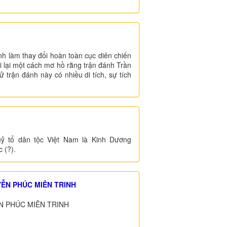
nh làm thay đổi hoàn toàn cục diên chiến
i lại một cách mơ hồ rằng trận đánh Trần
ử trận đánh này có nhiều di tích, sự tích
huỷ tổ dân tộc Việt Nam là Kinh Dương
 (?).
YỄN PHÚC MIÊN TRINH
ỄN PHÚC MIÊN TRINH