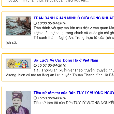
một góc nhìn chân thực về vua quan triều Nguyễn...
TRẬN ĐÁNH QUÂN MINH Ở CỬA SÔNG KHUẤT
16:03 05/04/2010
Trận đánh với quy mô lớn tiêu diệt 2 vạn quân Mi
lược quân sự song trong chính sử quốc gia chỉ gh
Trí cạnh thành Nghệ An. Trong thực tế của lịch s
lịch sử.
Sơ Lược Về Các Dòng Họ ở Việt Nam
15:57 05/04/2010
1.1. Thời-Gian xuất-hiệnTheo truyền thuyết, t
Vương, hiện có mộ tại làng An Lữ, huyện Thuận Thành, tỉnh Hà Bắc
Tiểu sử tóm tắt của Đức TUY LÝ VƯƠNG NGU
15:53 05/04/2010
Tiểu sử tóm tắt của Đức TUY LÝ VƯƠNG NGUY