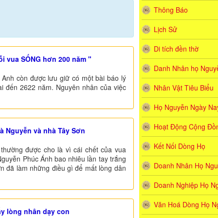
Thông Báo
Lịch Sử
Di tích đền thờ
mỗi vua SỐNG hơn 200 năm "
Danh Nhân họ Nguyê
c Anh còn được lưu giữ có một bài báo lý
 dài đến 2622 năm. Nguyên nhân của việc
Nhân Vật Tiêu Biểu
Họ Nguyễn Ngày Na
Hoạt Động Cộng Đồ
hà Nguyễn và nhà Tây Sơn
Kết Nối Dòng Họ
thường được cho là vì cái chết của vua
o Nguyễn Phúc Ánh bao nhiêu lần tay trắng
Doanh Nhân Họ Ngu
n đã làm những điều gì để mất lòng dân
Doanh Nghiệp Họ N
Văn Hoá Dòng Họ N
ấy lòng nhân dạy con