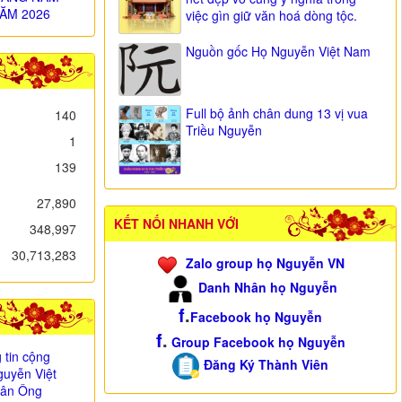
ĂM 2026
việc gìn giữ văn hoá dòng tộc.
Nguồn gốc Họ Nguyễn Việt Nam
Full bộ ảnh chân dung 13 vị vua
140
Triều Nguyễn
1
139
27,890
KẾT NỐI NHANH VỚI
348,997
30,713,283
Zalo group họ Nguyễn VN
Danh Nhân họ Nguyễn
f
.
Facebook họ Nguyễn
f
.
Group Facebook họ Nguyễn
 tin cộng
Đăng Ký Thành Viên
uyễn Việt
i ân Ông