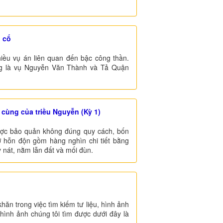
h cổ
iều vụ án liên quan đến bậc công thần.
ếng là vụ Nguyễn Văn Thành và Tả Quận
 cùng của triều Nguyễn (Kỳ 1)
ược bảo quản không đúng quy cách, bốn
 hỗn độn gồm hàng nghìn chi tiết bằng
y nát, nằm lẫn đất và mối đùn.
hăn trong việc tìm kiếm tư liệu, hình ảnh
hình ảnh chúng tôi tìm được dưới đây là