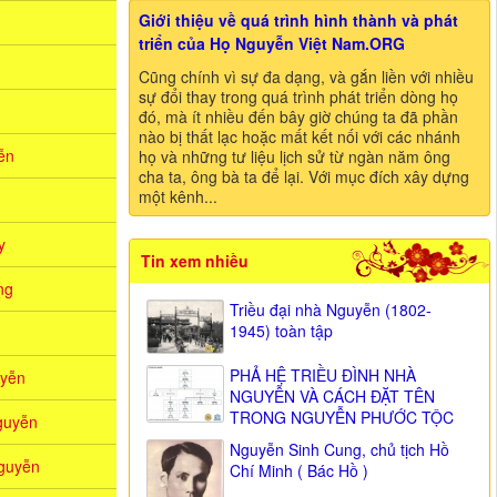
Giới thiệu về quá trình hình thành và phát
triển của Họ Nguyễn Việt Nam.ORG
Cũng chính vì sự đa dạng, và gắn liền với nhiều
sự đổi thay trong quá trình phát triển dòng họ
đó, mà ít nhiều đến bây giờ chúng ta đã phần
nào bị thất lạc hoặc mất kết nối với các nhánh
̃n
họ và những tư liệu lịch sử từ ngàn năm ông
cha ta, ông bà ta để lại. Với mục đích xây dựng
một kênh...
y
Tin xem nhiều
ng
Triều đại nhà Nguyễn (1802-
1945) toàn tập
PHẢ HỆ TRIỀU ĐÌNH NHÀ
yễn
NGUYỄN VÀ CÁCH ĐẶT TÊN
TRONG NGUYỄN PHƯỚC TỘC
guyễn
Nguyễn Sinh Cung, chủ tịch Hồ
guyễn
Chí Minh ( Bác Hồ )