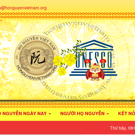
fo@honguyenvietnam.org
Ọ NGUYỄN NGÀY NAY
NGƯỜI HỌ NGUYỄN
KẾT NỐ
Thứ bảy, 08/