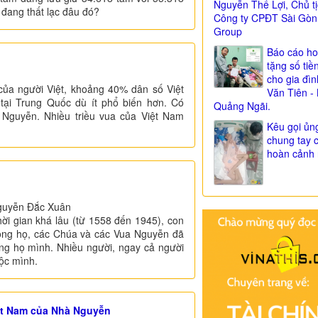
Nguyễn Thế Lợi, Chủ t
đang thất lạc đâu đó?
Công ty CPĐT Sài Gòn
Group
Báo cáo ho
tặng số tiề
cho gia đì
ủa người Việt, khoảng 40% dân số Việt
Văn Tiên - 
ại Trung Quốc dù ít phổ biến hơn. Có
Quảng Ngãi.
 Nguyễn. Nhiều triều vua của Việt Nam
Kêu gọi ủn
chung tay 
hoàn cảnh 
Nguyễn Đắc Xuân
i gian khá lâu (từ 1558 đến 1945), con
trong họ, các Chúa và các Vua Nguyễn đã
ng họ mình. Nhiều người, ngay cả người
tộc mình.
iệt Nam của Nhà Nguyễn