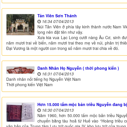
Tản Viên Sơn Thánh
16:34 07/04/2013
Núi Tản Viên ở phía tây kinh thành nước Nam Vi
lọng nên đặt tên như vậy.
Xưa kia vua Lạc Long cưới nàng Âu Cơ, sinh đ
năm mươi trai về biển, năm mươi trai theo mẹ về núi, phân trị th
Đại Vương là một người con trong số năm mươi trai chia về đó.
Danh Nhân Họ Nguyễn ( thời phong kiến )
16:31 07/04/2013
Danh nhân nổi tiếng họ Nguyễn Việt Nam
Thời phong kiến Việt Nam
Hơn 15.000 tấm mộc bản triều Nguyễn đang bị
16:30 07/04/2013
Năm 1960, hơn 50.000 tấm mộc bản triều Nguyễ
chuyển bằng tàu hoả từ Huế vào “Hoàng triều cư
văn bản của Trung tâm Lưu trữ quốc gia IV, kho lưu trữ của trung