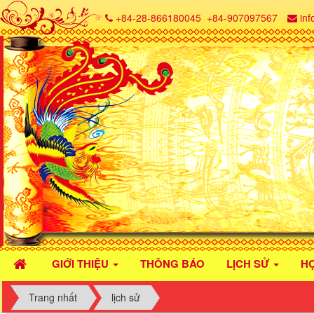
+84-28-866180045
+84-907097567
in
GIỚI THIỆU
THÔNG BÁO
LỊCH SỬ
H
Trang nhất
lịch sử