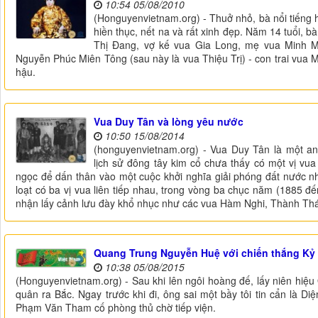
10:54 05/08/2010
(Honguyenvietnam.org) - Thuở nhỏ, bà nổi tiếng h
hiền thục, nết na và rất xinh đẹp. Năm 14 tuổi,
Thị Đang, vợ kế vua Gia Long, mẹ vua Minh M
Nguyễn Phúc Miên Tông (sau này là vua Thiệu Trị) - con trai vua 
hậu.
Vua Duy Tân và lòng yêu nước
10:50 15/08/2014
(honguyenvietnam.org) - Vua Duy Tân là một an
lịch sử đông tây kim cổ chưa thấy có một vị vua
ngọc để dấn thân vào một cuộc khởi nghĩa giải phóng đất nước n
loạt có ba vị vua liên tiếp nhau, trong vòng ba chục năm (1885 đ
nhận lấy cảnh lưu đày khổ nhục như các vua Hàm Nghi, Thành Thái
Quang Trung Nguyễn Huệ với chiến thắng Kỷ
10:38 05/08/2015
(Honguyenvietnam.org) - Sau khi lên ngôi hoàng đế, lấy niên hiệ
quân ra Bắc. Ngay trước khi đi, ông sai một bầy tôi tin cẩn là
Phạm Văn Tham cố phòng thủ chờ tiếp viện.