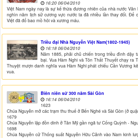
16:20 06/04/2010
Việt Nam ngày nay là sự kế thừa đương nhiên của nhà nước Văn 
nghìn năm lịch sử cương vực nước ta đã nhiều lần thay đổi. Để 
Việt đã đổ bao mồ hôi và xương máu.
Triều đại Nhà Nguyễn Việt Nam(1802-1945)
16:18 06/04/2010
Năm 1885, phải chủ chiến trong triều đình dậy 
bại. Vua Hàm Nghi và Tôn Thất Thuyết chạy ra T
Thuyệt mượn danh nghĩa vua Hàm Nghi phát chiếu Cần Vương kêu
vua.
Biên niên sử 300 năm Sài Gòn
16:14 06/04/2010
1623
Chúa Nguyễn mở các trạm thu thuế ở Bến Nghé và Sài Gòn (ở quận
1679
Chúa Nguyễn lập đồn dinh ở Tân Mỹ gần ngã tư Cống Quỳnh - Ngu
1698
Chúa Nguyễn cử Thống suất Nguyễn Hữu Cảnh vào Nam kinh lược