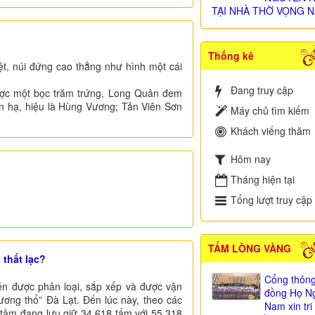
TẠI NHÀ THỜ VỌNG N
Thống kê
ệt, núi đứng cao thẳng như hình một cái
Đang truy cập
ược một bọc trăm trứng, Long Quân đem
iên hạ, hiệu là Hùng Vương; Tản Viên Sơn
Máy chủ tìm kiếm
Khách viếng thăm
Hôm nay
Tháng hiện tại
Tổng lượt truy cập
TẤM LÒNG VÀNG
 thất lạc?
Cổng thông
n được phân loại, sắp xếp và được vận
đồng Họ Ng
ơng thổ” Đà Lạt. Đến lúc này, theo các
Nam xin tr
 tâm đang lưu giữ 34.618 tấm với 55.318