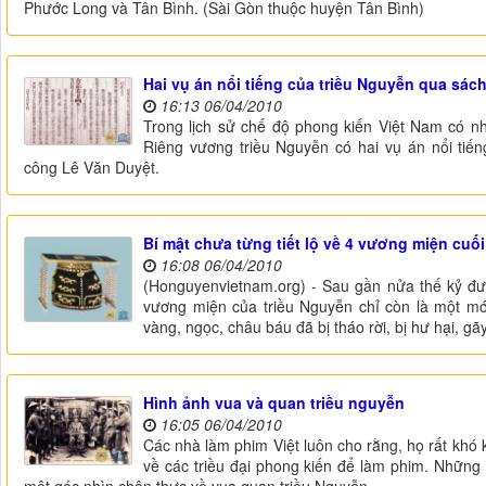
Phước Long và Tân Bình. (Sài Gòn thuộc huyện Tân Bình)
Hai vụ án nổi tiếng của triều Nguyễn qua sác
16:13 06/04/2010
Trong lịch sử chế độ phong kiến Việt Nam có nh
Riêng vương triều Nguyễn có hai vụ án nổi ti
công Lê Văn Duyệt.
Bí mật chưa từng tiết lộ về 4 vương miện cuối
16:08 06/04/2010
(Honguyenvietnam.org) - Sau gần nửa thế kỷ đ
vương miện của triều Nguyễn chỉ còn là một mớ
vàng, ngọc, châu báu đã bị tháo rời, bị hư hại, gã
Hình ảnh vua và quan triều nguyễn
16:05 06/04/2010
Các nhà làm phim Việt luôn cho rằng, họ rất khó k
về các triều đại phong kiến để làm phim. Những 