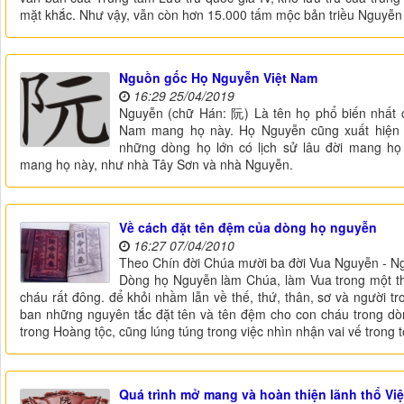
mặt khắc. Như vậy, vẫn còn hơn 15.000 tấm mộc bản triều Nguyễn 
Nguồn gốc Họ Nguyễn Việt Nam
16:29 25/04/2019
Nguyễn (chữ Hán: 阮) Là tên họ phổ biến nhất c
Nam mang họ này. Họ Nguyễn cũng xuất hiện t
những dòng họ lớn có lịch sử lâu đời mang họ
mang họ này, như nhà Tây Sơn và nhà Nguyễn.
Về cách đặt tên đệm của dòng họ nguyễn
16:27 07/04/2010
Theo Chín đời Chúa mười ba đời Vua Nguyễn - 
Dòng họ Nguyễn làm Chúa, làm Vua trong một thờ
cháu rất đông. để khỏi nhầm lẫn về thế, thứ, thân, sơ và người 
ban những nguyên tắc đặt tên và tên đệm cho con cháu trong dò
trong Hoàng tộc, cũng lúng túng trong việc nhìn nhận vai vế trong 
Quá trình mở mang và hoàn thiện lãnh thổ V