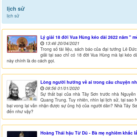
lịch sử
lịch sử
Lý giải 18 đời Vua Hùng kéo dài 2622 năm " 
13:46 20/04/2021
Trong số tài liệu, sách báo của đại tướng Lê Đứ
giải tại sao chỉ có 18 đời Vua Hùng mà lại kéo
này chính là do cách gọi.
Lòng người hướng về ai trong câu chuyện n
08:56 01/01/2020
Sự thất bại của nhà Tây Sơn trước nhà Nguyễn 
Quang Trung. Tuy nhiên, nhìn lại lịch sử, tại sa
bại vong lại vẫn nhận được sự ủng hộ của người dân? Nhà Tây Sơ
đến như vậy?
Hoàng Thái hậu Từ Dũ - Bà mẹ nghiêm khắc l