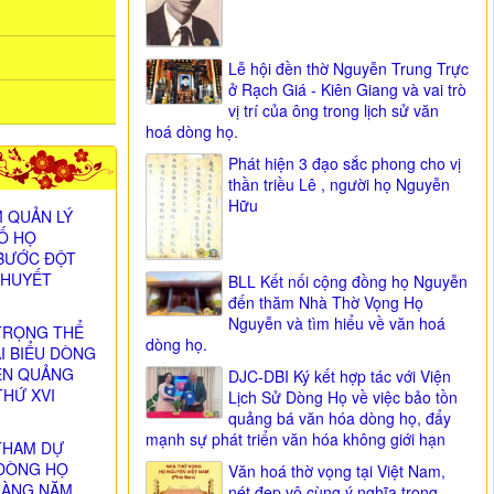
Lễ hội đền thờ Nguyễn Trung Trực
ở Rạch Giá - Kiên Giang và vai trò
vị trí của ông trong lịch sử văn
hoá dòng họ.
Phát hiện 3 đạo sắc phong cho vị
thần triều Lê , người họ Nguyễn
Hữu
 QUẢN LÝ
SỐ HỌ
BƯỚC ĐỘT
 HUYẾT
BLL Kết nối cộng đồng họ Nguyễn
đến thăm Nhà Thờ Vọng Họ
Nguyễn và tìm hiểu về văn hoá
TRỌNG THỂ
dòng họ.
ẠI BIỂU DÒNG
ỄN QUẢNG
DJC-DBI Ký kết hợp tác với Viện
THỨ XVI
Lịch Sử Dòng Họ về việc bảo tồn
)
quảng bá văn hóa dòng họ, đẩy
mạnh sự phát triển văn hóa không giới hạn
THAM DỰ
DÒNG HỌ
Văn hoá thờ vọng tại Việt Nam,
HÀNG NĂM
nét đẹp vô cùng ý nghĩa trong