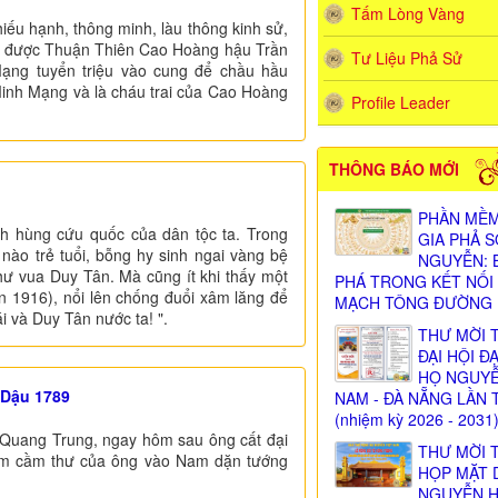
Tấm Lòng Vàng
iếu hạnh, thông minh, làu thông kinh sử,
 bà được Thuận Thiên Cao Hoàng hậu Trần
Tư Liệu Phả Sử
ạng tuyển triệu vào cung để chầu hầu
Minh Mạng và là cháu trai của Cao Hoàng
Profile Leader
THÔNG BÁO MỚI
PHẦN MỀM
h hùng cứu quốc của dân tộc ta. Trong
GIA PHẢ 
 nào trẻ tuổi, bỗng hy sinh ngai vàng bệ
NGUYỄN: 
hư vua Duy Tân. Mà cũng ít khi thấy một
PHÁ TRONG KẾT NỐI
ến 1916), nổi lên chống đuổi xâm lăng để
MẠCH TÔNG ĐƯỜNG
 và Duy Tân nước ta! ".
THƯ MỜI 
ĐẠI HỘI Đ
HỌ NGUY
 Dậu 1789
NAM - ĐÀ NẴNG LẦN 
(nhiệm kỳ 2026 - 2031
u Quang Trung, ngay hôm sau ông cất đại
THƯ MỜI 
 Diệm cầm thư của ông vào Nam dặn tướng
HỌP MẶT 
NGUYỄN 