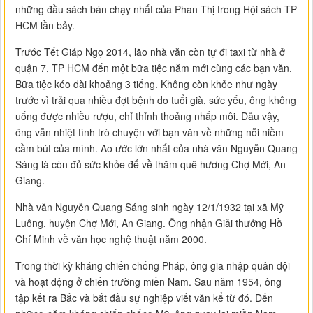
những đầu sách bán chạy nhất của Phan Thị trong Hội sách TP
HCM lần bảy.
Trước Tết Giáp Ngọ 2014, lão nhà văn còn tự đi taxi từ nhà ở
quận 7, TP HCM đến một bữa tiệc năm mới cùng các bạn văn.
Bữa tiệc kéo dài khoảng 3 tiếng. Không còn khỏe như ngày
trước vì trải qua nhiều đợt bệnh do tuổi già, sức yếu, ông không
uống được nhiều rượu, chỉ thỉnh thoảng nhấp môi. Dẫu vậy,
ông vẫn nhiệt tình trò chuyện với bạn văn về những nỗi niềm
cầm bút của mình. Ao ước lớn nhất của nhà văn Nguyễn Quang
Sáng là còn đủ sức khỏe để về thăm quê hương Chợ Mới, An
Giang.
Nhà văn Nguyễn Quang Sáng sinh ngày 12/1/1932 tại xã Mỹ
Luông, huyện Chợ Mới, An Giang. Ông nhận Giải thưởng Hồ
Chí Minh về văn học nghệ thuật năm 2000.
Trong thời kỳ kháng chiến chống Pháp, ông gia nhập quân đội
và hoạt động ở chiến trường miền Nam. Sau năm 1954, ông
tập kết ra Bắc và bắt đầu sự nghiệp viết văn kể từ đó. Đến