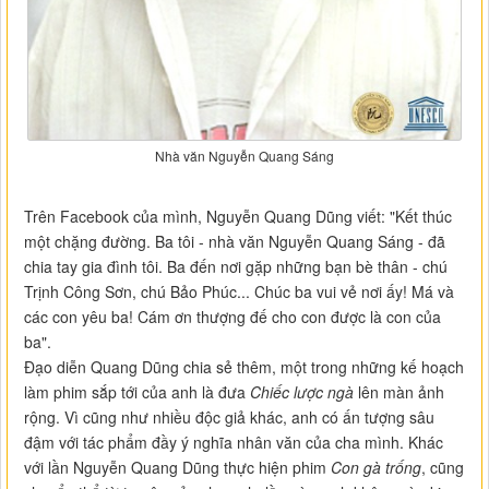
Nhà văn Nguyễn Quang Sáng
Trên Facebook của mình, Nguyễn Quang Dũng viết: "Kết thúc
một chặng đường. Ba tôi - nhà văn Nguyễn Quang Sáng - đã
chia tay gia đình tôi. Ba đến nơi gặp những bạn bè thân - chú
Trịnh Công Sơn, chú Bảo Phúc... Chúc ba vui vẻ nơi ấy! Má và
các con yêu ba! Cám ơn thượng đế cho con được là con của
ba".
Đạo diễn Quang Dũng chia sẻ thêm, một trong những kế hoạch
làm phim sắp tới của anh là đưa
Chiếc lược ngà
lên màn ảnh
rộng. Vì cũng như nhiều độc giả khác, anh có ấn tượng sâu
đậm với tác phẩm đầy ý nghĩa nhân văn của cha mình. Khác
với lần Nguyễn Quang Dũng thực hiện phim
Con gà trống
, cũng