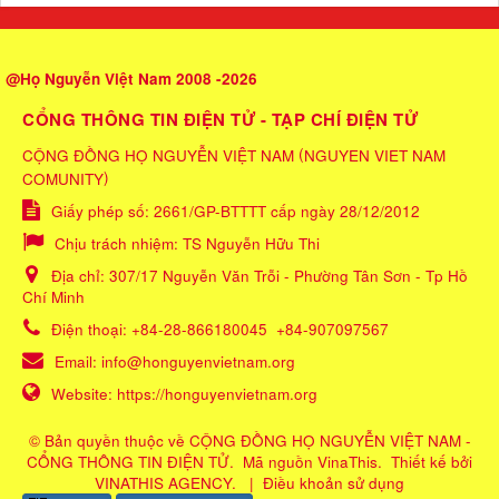
@Họ Nguyễn Việt Nam 2008 -2026
CỔNG THÔNG TIN ĐIỆN TỬ - TẠP CHÍ ĐIỆN TỬ
(
CỘNG ĐỒNG HỌ NGUYỄN VIỆT NAM
NGUYEN VIET NAM
)
COMUNITY
Giấy phép số: 2661/GP-BTTTT cấp ngày 28/12/2012
Chịu trách nhiệm:
TS Nguyễn Hữu Thi
Địa chỉ:
307/17 Nguyễn Văn Trỗi - Phường Tân Sơn - Tp Hồ
Chí Minh
Điện thoại:
+84-28-866180045
+84-907097567
Email:
info@honguyenvietnam.org
Website:
https://honguyenvietnam.org
© Bản quyền thuộc về
CỘNG ĐỒNG HỌ NGUYỄN VIỆT NAM -
CỔNG THÔNG TIN ĐIỆN TỬ
.
Mã nguồn
VinaThis
.
Thiết kế bởi
VINATHIS AGENCY
.
|
Điều khoản sử dụng