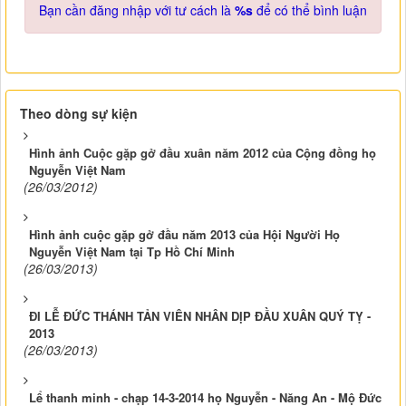
Bạn cần đăng nhập với tư cách là
%s
để có thể bình luận
Theo dòng sự kiện
Hình ảnh Cuộc gặp gở đầu xuân năm 2012 của Cộng đồng họ
Nguyễn Việt Nam
(26/03/2012)
Hình ảnh cuộc gặp gở đầu năm 2013 của Hội Người Họ
Nguyễn Việt Nam tại Tp Hồ Chí Minh
(26/03/2013)
ĐI LỄ ĐỨC THÁNH TẢN VIÊN NHÂN DỊP ĐẦU XUÂN QUÝ TỴ -
2013
(26/03/2013)
Lể thanh minh - chạp 14-3-2014 họ Nguyễn - Năng An - Mộ Đức