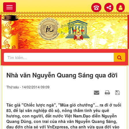
Nhà văn Nguyễn Quang Sáng qua đời
Thứ sáu - 14/02/2014 09:09
Tác giả "Chiếc lược ngà", "Mùa gió chướng"... ra đi ở tuổi
83, để lại văn nghiệp đồ sộ, nồng thắm tình yêu quê
hương, con người, đất nước Việt Nam.Đạo diễn Nguyễn
Quang Dũng, con trai của nhà văn Nguyễn Quang Sáng,
đau đớn chia sẻ với VnExpress, cha anh vừa qua đời vào