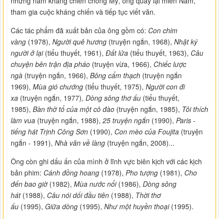
những năm kháng chiến chống Mỹ, ông quay lại miền Nam,
tham gia cuộc kháng chiến và tiếp tục viết văn.
Các tác phẩm đã xuất bản của ông gồm có:
Con chim
vàng
(1978),
Người quê hương
(truyện ngắn, 1968),
Nhật ký
người ở lại
(tiểu thuyết, 1961),
Đất lửa
(tiểu thuyết, 1963),
Câu
chuyện bên trận địa pháo
(truyện vừa, 1966),
Chiếc lược
ngà
(truyện ngắn, 1966),
Bông cẩm thạch
(truyện ngắn
1969),
Mùa gió chướng
(tiểu thuyết, 1975),
Người con đi
xa
(truyện ngắn, 1977),
Dòng sông thơ ấu
(tiểu thuyết,
1985),
Bàn thờ tổ của một cô đào
(truyện ngắn, 1985),
Tôi thích
làm vua
(truyện ngắn, 1988),
25 truyện ngắn
(1990),
Paris -
tiếng hát Trịnh Công Sơn
(1990),
Con mèo của Foujita
(truyện
ngắn - 1991),
Nhà văn về làng
(truyện ngắn, 2008)...
Ông còn ghi dấu ấn của mình ở lĩnh vực biên kịch với các kịch
bản phim:
Cánh đồng hoang
(1978),
Pho tượng
(1981),
Cho
đến bao giờ
(1982),
Mùa nước nổi
(1986),
Dòng sông
hát
(1988),
Câu nói dối đầu tiên
(1988),
Thời thơ
ấu
(1995),
Giữa dòng
(1995),
Như một huyền thoại
(1995).