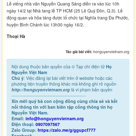
Lễ viếng nhà văn Nguyễn Quang Sáng diễn ra vào lúc 10h
ngày 14/2 tại Nhà tang lễ TP HCM (25 Lê Quý Đôn, Q.3). Lễ
động quan và hỏa táng được tổ chức tại Nghĩa trang Đa Phước,
huyện Bình Chánh lúc 13h30 ngày 16/2.
Thoại Hà
Tác giả bài viết:
honguyenvietnam.org
Nội dung thuộc bản quyền của © Tạp chí điện tử
Họ
Nguyễn Việt Nam
Chú ý
: Việc đăng lại bài viết trên ở website hoặc các
phương tiện truyền thông khác mà không ghi rõ nguồn
http://honguyenvietnam.org
là vi phạm bản quyền
-------------------------------------------------
Xin mời quý bà con cộng đồng cùng chia sẻ và kết
nối thông tin với ban biên tập cổng thông tin họ
Nguyễn Việt Nam.
Email:
info@honguyenvietnam.org
Điện thoại:
0907097567
Zalo Group:
https://zalo.me/g/ggupcf777
Facebook