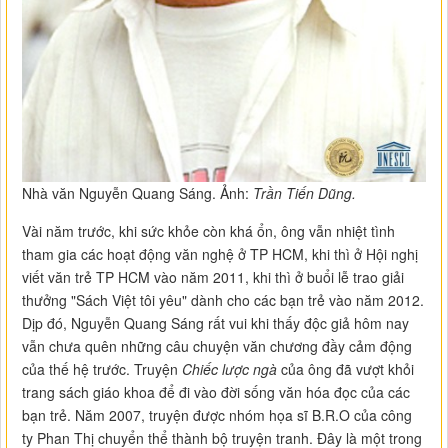
Nhà văn Nguyễn Quang Sáng. Ảnh:
Trần Tiến Dũng.
Vài năm trước, khi sức khỏe còn khá ổn, ông vẫn nhiệt tình
tham gia các hoạt động văn nghệ ở TP HCM, khi thì ở Hội nghị
viết văn trẻ TP HCM vào năm 2011, khi thì ở buổi lễ trao giải
thưởng "Sách Việt tôi yêu" dành cho các bạn trẻ vào năm 2012.
Dịp đó, Nguyễn Quang Sáng rất vui khi thấy độc giả hôm nay
vẫn chưa quên những câu chuyện văn chương đầy cảm động
của thế hệ trước. Truyện
Chiếc lược ngà
của ông đã vượt khỏi
trang sách giáo khoa để đi vào đời sống văn hóa đọc của các
bạn trẻ. Năm 2007, truyện được nhóm họa sĩ B.R.O của công
ty Phan Thị chuyển thể thành bộ truyện tranh. Đây là một trong