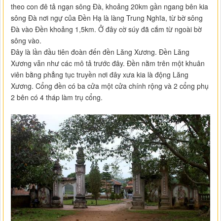
theo con đê tả ngạn sông Đà, khoảng 20km gần ngang bên kia
sông Đà nơi ngự của Đền Hạ là làng Trung Nghĩa, từ bờ sông
Đà vào Đền khoảng 1,5km. Ở đây cờ súy đã cắm từ ngoài bờ
sông vào.
Đây là lần đầu tiên đoàn đến đền Lăng Xương. Đền Lăng
Xương vẫn như các mô tả trước đây. Đền nằm trên một khuân
viên bằng phẳng tục truyền nơi đây xưa kia là động Lăng
Xương. Cổng đền có ba cửa một cửa chính rộng và 2 cổng phụ
2 bên có 4 tháp làm trụ cổng.