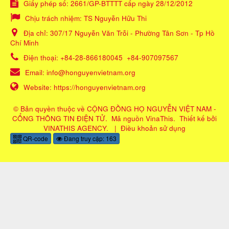
Giấy phép số: 2661/GP-BTTTT cấp ngày 28/12/2012
Chịu trách nhiệm:
TS Nguyễn Hữu Thi
Địa chỉ:
307/17 Nguyễn Văn Trỗi - Phường Tân Sơn - Tp Hồ
Chí Minh
Điện thoại:
+84-28-866180045
+84-907097567
Email:
info@honguyenvietnam.org
Website:
https://honguyenvietnam.org
© Bản quyền thuộc về
CỘNG ĐỒNG HỌ NGUYỄN VIỆT NAM -
CỔNG THÔNG TIN ĐIỆN TỬ
.
Mã nguồn
VinaThis
.
Thiết kế bởi
VINATHIS AGENCY
.
|
Điều khoản sử dụng
QR-code
Đang truy cập: 163