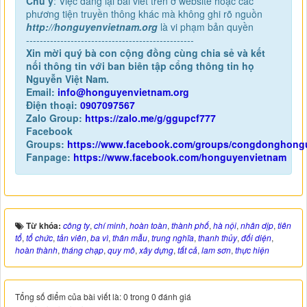
Chú ý
: Việc đăng lại bài viết trên ở website hoặc các
phương tiện truyền thông khác mà không ghi rõ nguồn
http://honguyenvietnam.org
là vi phạm bản quyền
-------------------------------------------------
Xin mời quý bà con cộng đồng cùng chia sẻ và kết
nối thông tin với ban biên tập cổng thông tin họ
Nguyễn Việt Nam.
Email:
info@honguyenvietnam.org
Điện thoại:
0907097567
Zalo Group:
https://zalo.me/g/ggupcf777
Facebook
Groups:
https://www.facebook.com/groups/congdonghong
Fanpage:
https://www.facebook.com/honguyenvietnam
Từ khóa:
công ty
,
chí minh
,
hoàn toàn
,
thành phố
,
hà nội
,
nhân dịp
,
tiên
tổ
,
tổ chức
,
tản viên
,
ba vì
,
thân mẫu
,
trung nghĩa
,
thanh thủy
,
đối diện
,
hoàn thành
,
tháng chạp
,
quy mô
,
xây dựng
,
tất cả
,
lam sơn
,
thực hiện
Tổng số điểm của bài viết là: 0 trong 0 đánh giá