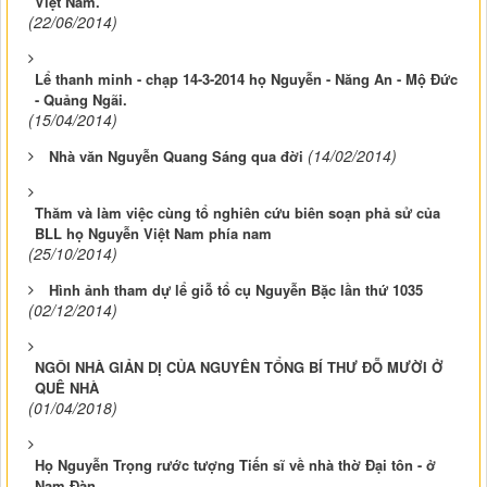
Việt Nam.
(22/06/2014)
Lể thanh minh - chạp 14-3-2014 họ Nguyễn - Năng An - Mộ Đức
- Quảng Ngãi.
(15/04/2014)
(14/02/2014)
Nhà văn Nguyễn Quang Sáng qua đời
Thăm và làm việc cùng tổ nghiên cứu biên soạn phả sử của
BLL họ Nguyễn Việt Nam phía nam
(25/10/2014)
Hình ảnh tham dự lể giỗ tổ cụ Nguyễn Bặc lần thứ 1035
(02/12/2014)
NGÔI NHÀ GIẢN DỊ CỦA NGUYÊN TỔNG BÍ THƯ ĐỖ MƯỜI Ở
QUÊ NHÀ
(01/04/2018)
Họ Nguyễn Trọng rước tượng Tiến sĩ về nhà thờ Đại tôn - ở
Nam Đàn