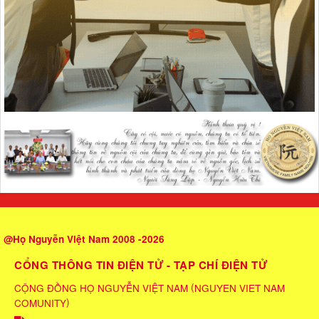
@Họ Nguyễn Việt Nam 2008 -2026
CỔNG THÔNG TIN ĐIỆN TỬ - TẠP CHÍ ĐIỆN TỬ
(
CỘNG ĐỒNG HỌ NGUYỄN VIỆT NAM
NGUYEN VIET NAM
)
COMUNITY