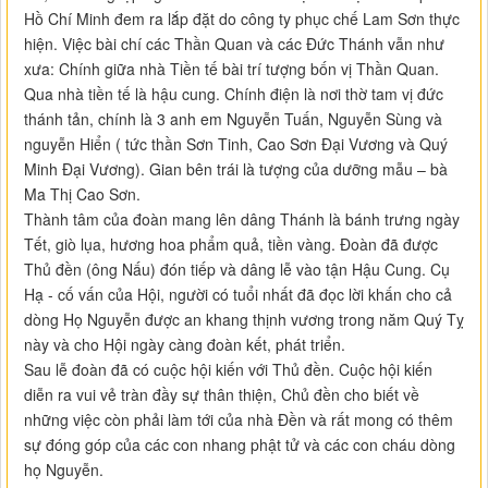
Hồ Chí Minh đem ra lắp đặt do công ty phục chế Lam Sơn thực
hiện. Việc bài chí các Thần Quan và các Đức Thánh vẫn như
xưa: Chính giữa nhà Tiền tế bài trí tượng bốn vị Thần Quan.
Qua nhà tiền tế là hậu cung. Chính điện là nơi thờ tam vị đức
thánh tản, chính là 3 anh em Nguyễn Tuấn, Nguyễn Sùng và
nguyễn Hiển ( tức thần Sơn Tinh, Cao Sơn Đại Vương và Quý
Minh Đại Vương). Gian bên trái là tượng của dưỡng mẫu – bà
Ma Thị Cao Sơn.
Thành tâm của đoàn mang lên dâng Thánh là bánh trưng ngày
Tết, giò lụa, hương hoa phẩm quả, tiền vàng. Đoàn đã được
Thủ đền (ông Nấu) đón tiếp và dâng lễ vào tận Hậu Cung. Cụ
Hạ - cố vấn của Hội, người có tuổi nhất đã đọc lời khấn cho cả
dòng Họ Nguyễn được an khang thịnh vương trong năm Quý Tỵ
này và cho Hội ngày càng đoàn kết, phát triển.
Sau lễ đoàn đã có cuộc hội kiến với Thủ đền. Cuộc hội kiến
diễn ra vui vẻ tràn đầy sự thân thiện, Chủ đền cho biết về
những việc còn phải làm tới của nhà Đền và rất mong có thêm
sự đóng góp của các con nhang phật tử và các con cháu dòng
họ Nguyễn.