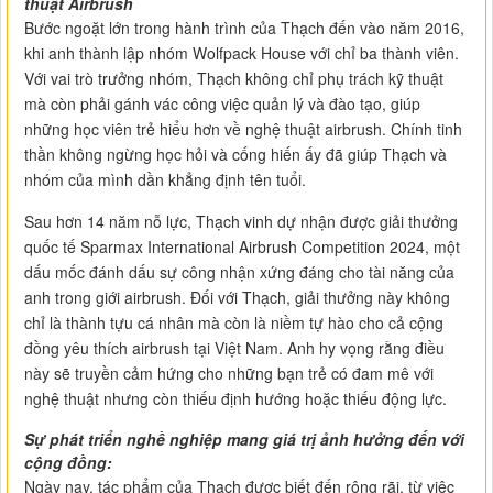
thuật Airbrush
Bước ngoặt lớn trong hành trình của Thạch đến vào năm 2016,
khi anh thành lập nhóm Wolfpack House với chỉ ba thành viên.
Với vai trò trưởng nhóm, Thạch không chỉ phụ trách kỹ thuật
mà còn phải gánh vác công việc quản lý và đào tạo, giúp
những học viên trẻ hiểu hơn về nghệ thuật airbrush. Chính tinh
thần không ngừng học hỏi và cống hiến ấy đã giúp Thạch và
nhóm của mình dần khẳng định tên tuổi.
Sau hơn 14 năm nỗ lực, Thạch vinh dự nhận được giải thưởng
quốc tế Sparmax International Airbrush Competition 2024, một
dấu mốc đánh dấu sự công nhận xứng đáng cho tài năng của
anh trong giới airbrush. Đối với Thạch, giải thưởng này không
chỉ là thành tựu cá nhân mà còn là niềm tự hào cho cả cộng
đồng yêu thích airbrush tại Việt Nam. Anh hy vọng rằng điều
này sẽ truyền cảm hứng cho những bạn trẻ có đam mê với
nghệ thuật nhưng còn thiếu định hướng hoặc thiếu động lực.
Sự phát triển nghề nghiệp mang giá trị ảnh hưởng đến với
cộng đồng:
Ngày nay, tác phẩm của Thạch được biết đến rộng rãi, từ việc