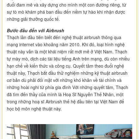
đuổi đam mê và xây dựng cho mình một con đường riêng, từ
sự tò mò khám phá ban đầu đến niềm tự hào khi nhận được
những giải thưởng quốc tế.
Bước đầu đến với Airbrush
Thạch lần đầu tiên biết đến nghệ thuật airbrush thông qua
mạng internet vào khoảng năm 2010. Khi đó, loại hình nghệ
thuật này vẫn là một khái niệm rất mới mẻ ở Việt Nam. Thạch
tự mày mò, dịch các tài liệu tiếng Anh trên mạng, dù còn nhiều
hạn chế về kiến thức và công cụ. Quyết tâm theo đuổi nghệ
thuật này, Thạch bắt đầu thử nghiệm những kỹ thuật airbrush
cơ bản dù phải đối mặt với những khó khăn về tài chính và
những hoài nghi từ phía gia đình Với những quyết tâm, Thạch
đã tìm đến thầy của mình là Hoạ Sĩ Nguyễn Thế Nhân, một
trong những hoạ sĩ Airbrush thế hệ đầu tiên tại Việt Nam để
học bộ môn nghệ thuật này.