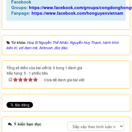
Facebook
Groups:
https://www.facebook.com/groups/congdonghong
Fanpage:
https://www.facebook.com/honguyenvietnam
Từ khóa:
Hoạ Sĩ Nguyễn Thế Nhân
,
Nguyễn Huy Thạch
,
hành trình
kiên trì
,
với đam mê
,
Airbrush
,
độc đáo.
Tổng số điểm của bài viết là: 5 trong 1 đánh giá
Xếp hạng:
5
-
1
phiếu bầu
Click để đánh giá bài viết
Ý kiến bạn đọc