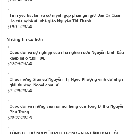
Tình yêu bất tận và sứ mệnh góp phần gìn giữ Dân Ca Quan
Họ của nghệ sĩ, nhà giáo Nguyễn Thị Thanh
(19/11/2024)
Những tin cũ hơn
Cuộc đời và sự nghiệp của nhà nghiên cứu Nguyễn Đình Đầu
khép lại ở tuổi 104.
(22/09/2024)
Chúc mừng Giáo sư Nguyễn Thị Ngọc Phượng vinh dự nhận
giải thưởng 'Nobel châu Á'
(01/09/2024)
Cuộc đời và những câu nói nổi tiếng của Tổng Bí thư Nguyễn
Phú Trọng
(20/07/2024)
TỔNG BÍ THƯ NGUYỄN PHÚ TRỌNG - NHÀ LÃNH ĐẠO LỖI