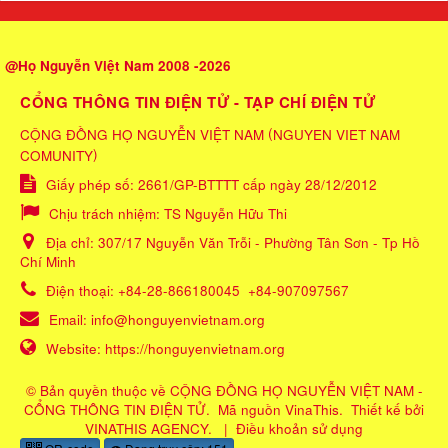
@Họ Nguyễn Việt Nam 2008 -2026
CỔNG THÔNG TIN ĐIỆN TỬ - TẠP CHÍ ĐIỆN TỬ
(
CỘNG ĐỒNG HỌ NGUYỄN VIỆT NAM
NGUYEN VIET NAM
)
COMUNITY
Giấy phép số: 2661/GP-BTTTT cấp ngày 28/12/2012
Chịu trách nhiệm:
TS Nguyễn Hữu Thi
Địa chỉ:
307/17 Nguyễn Văn Trỗi - Phường Tân Sơn - Tp Hồ
Chí Minh
Điện thoại:
+84-28-866180045
+84-907097567
Email:
info@honguyenvietnam.org
Website:
https://honguyenvietnam.org
© Bản quyền thuộc về
CỘNG ĐỒNG HỌ NGUYỄN VIỆT NAM -
CỔNG THÔNG TIN ĐIỆN TỬ
.
Mã nguồn
VinaThis
.
Thiết kế bởi
VINATHIS AGENCY
.
|
Điều khoản sử dụng