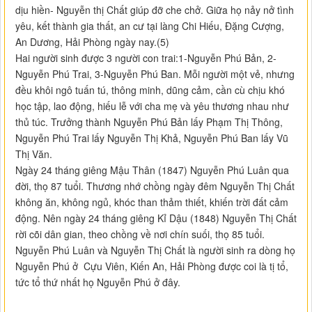
dịu hiền- Nguyễn thị Chất giúp đỡ che chở. Giữa họ nảy nở tình
yêu, kết thành gia thất, an cư tại làng Chi Hiếu, Đặng Cượng,
An Dương, Hải Phòng ngày nay.(5)
Hai người sinh được 3 người con trai:1-Nguyễn Phú Bản, 2-
Nguyễn Phú Trai, 3-Nguyễn Phú Ban. Mỗi người một vẻ, nhưng
đều khôi ngô tuấn tú, thông minh, dũng cảm, cần cù chịu khó
học tập, lao động, hiếu lễ với cha mẹ và yêu thương nhau như
thủ túc. Trưởng thành Nguyễn Phú Bản lấy Phạm Thị Thông,
Nguyễn Phú Trai lấy Nguyễn Thị Khả, Nguyễn Phú Ban lấy Vũ
Thị Văn.
Ngày 24 tháng giêng Mậu Thân (1847) Nguyễn Phú Luân qua
đời, thọ 87 tuổi. Thương nhớ chồng ngày đêm Nguyễn Thị Chất
không ăn, không ngủ, khóc than thảm thiết, khiến trời đất cảm
động. Nên ngày 24 tháng giêng Kỉ Dậu (1848) Nguyễn Thị Chất
rời cõi dân gian, theo chồng về nơi chín suối, thọ 85 tuổi.
Nguyễn Phú Luân và Nguyễn Thị Chất là người sinh ra dòng họ
Nguyễn Phú ở Cựu Viên, Kiến An, Hải Phòng được coi là tị tổ,
tức tổ thứ nhất họ Nguyễn Phú ở đây.