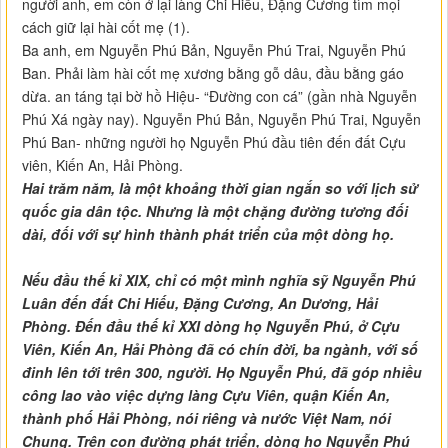
người anh, em còn ở lại làng Chi Hiếu, Đặng Cương tìm mọi
cách giữ lại hài cốt mẹ (1).
Ba anh, em Nguyễn Phú Bản, Nguyễn Phú Trai, Nguyễn Phú
Ban. Phải làm hài cốt mẹ xương bằng gỗ dâu, đầu bằng gáo
dừa. an táng tại bờ hồ Hiệu- “Đường con cá” (gần nhà Nguyễn
Phú Xá ngày nay). Nguyễn Phú Bản, Nguyễn Phú Trai, Nguyễn
Phú Ban- những người họ Nguyễn Phú đầu tiên đến đất Cựu
viên, Kiến An, Hải Phòng.
Hai trăm năm, là một khoảng thời gian ngắn so với lịch sử
quốc gia dân tộc. Nhưng là một chặng đường tương đối
dài, đối với sự hình thành phát triển của một dòng họ.
Nếu đầu thế kỉ XIX, chỉ có một mình nghĩa sỹ Nguyễn Phú
Luân đến đất Chi Hiếu, Đặng Cương, An Dương, Hải
Phòng. Đến đầu thế kỉ XXI dòng họ Nguyễn Phú, ở Cựu
Viên, Kiến An, Hải Phòng đã có chín đời, ba ngành, với số
đinh lên tới trên 300, người. Họ Nguyễn Phú, đã góp nhiều
công lao vào việc dựng làng Cựu Viên, quận Kiến An,
thành phố Hải Phòng, nói riêng và nước Việt Nam, nói
Chung. Trên con đường phát triển, dòng họ Nguyễn Phú