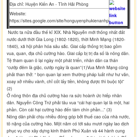
Địa chỉ: Huyện Kiến An - Tỉnh Hải Phòng
Website:
https://sites.google.com/site/honguyenphukienanhp
Nước ta nửa đầu thế kỉ XIX. Nhà Nguyễn mới thống nhất đất
nước dưới thời Gia Long (1802-1820), thời Minh Mạng (1820-
1840), xã hội phân hóa sâu sắc. Giai cấp thống trị bao gồm
vua, quan, địa chủ cường hào. Giai cấp bị trị đa số là nông dân.
Tệ tham quan ô lại ngày một phát triển, nhân dân ca thán
“cướp đêm là giặc, cướp ngày là quan”(1)Vua Minh Mạng cũng
phải than thở: “ bọn quan lại xem thường pháp luất như hư văn,
xoay xở nhiều vành, chỉ cốt lấy tiền, không được thì buộc tội”
(2)
Ở nông thôn địa chủ cường hào ra sức hoành ức hiếp nhân
dân. Nguyễn Công Trứ phải tâu vua “cái hại quan lại là một, hai
phần. Còn cái hại cường hào đến tám chín phần...” (3)
Nông dân phải chịu nhiều đóng góp bởi thuế cao của nhà nước,
tô nặng của cường hào. Một năm có tới sáu mươi ngày lao dịch
phục vụ cho xây dựng kinh thành Phú Xuân và 44 hành cung