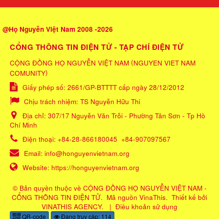
@Họ Nguyễn Việt Nam 2008 -2026
CỔNG THÔNG TIN ĐIỆN TỬ - TẠP CHÍ ĐIỆN TỬ
(
CỘNG ĐỒNG HỌ NGUYỄN VIỆT NAM
NGUYEN VIET NAM
)
COMUNITY
Giấy phép số: 2661/GP-BTTTT cấp ngày 28/12/2012
Chịu trách nhiệm:
TS Nguyễn Hữu Thi
Địa chỉ:
307/17 Nguyễn Văn Trỗi - Phường Tân Sơn - Tp Hồ
Chí Minh
Điện thoại:
+84-28-866180045
+84-907097567
Email:
info@honguyenvietnam.org
Website:
https://honguyenvietnam.org
© Bản quyền thuộc về
CỘNG ĐỒNG HỌ NGUYỄN VIỆT NAM -
CỔNG THÔNG TIN ĐIỆN TỬ
.
Mã nguồn
VinaThis
.
Thiết kế bởi
VINATHIS AGENCY
.
|
Điều khoản sử dụng
QR-code
Đang truy cập: 114