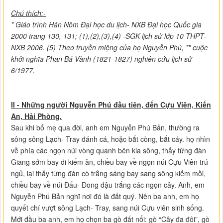
Chú thích:-
* Giáo trình Hán Nôm Đại học du lịch- NXB Đại học Quốc gia
2000 trang 130, 131; (1),(2),(3),(4) -SGK lịch sử lớp 10 THPT-
NXB 2006. (5) Theo truyền miệng của họ Nguyễn Phú, ** cuộc
khởi nghĩa Phan Bá Vành (1821-1827) nghiên cứu lịch sử
6/1977.
II -
Những người Nguyễn Phú đầu tiên, đến Cựu Viên, Kiến
An, Hải Phòng.
Sau khi bố mẹ qua đời, anh em Nguyễn Phú Bản, thường ra
sông sông Lạch- Tray đánh cá, hoặc bắt còng, bắt cáy. họ nhìn
về phía các ngọn núi vòng quanh bên kia sông, thấy từng đàn
Giang sớm bay đi kiếm ăn, chiều bay về ngọn núi Cựu Viên trú
ngủ, lại thấy từng đàn cò trắng sáng bay sang sông kiếm mồi,
chiều bay về núi Đấu- Đong đậu trắng các ngọn cây. Anh, em
Nguyễn Phú Bản nghĩ nơi đó là đất quý. Nên ba anh, em họ
quyết chí vượt sông Lạch- Tray, sang núi Cựu viên sinh sống.
Mới đầu ba anh, em họ chọn ba gò đất nổi: gò “Cây đa đôi”, gò