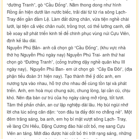
“đường Tranh”, gò “Cầu Đống”. Nằm thong dong như hình
Rồng ẩn hiện dưới làn nước biếc, trải dài từ từ rìa sông Lạch-
Tray đến gần đầm Lệ. Làm đất dừng chân, vừa tiện nghề chài
lưới, lại tiện cả việc chăn nuôi, trồng trọt, có thế lưỡng canh, dễ
bề xoay sở phát triển kinh tế để chinh phục vùng núi Cựu Viên,
định kế lâu dài.
Nguyễn Phú Bản- anh cả chọn gò “Cầu Đống”, (khu vực nhà
thờ họ Nguyễn Phú ngày nay) Nguyễn Phú Trai- anh thứ hai
chọn gò “Đường Tranh”, (cổng trường dậy nghề quân khu III
ngày nay), Nguyễn Phú Ban- em út chọn gò “Cây Đa Đôi”, (địa
phận tiểu đoàn 31 hiện nay). Tạo thành thế ỷ dốc anh, em
nương tựa vào nhau, hỗ trợ cho nhau để cùng tồn tại và phát
triển. Anh, em hoà mục chung sức, chung lòng, lại cần cù, chịu
khó. Nên địa bàn cư trú của họ ngày càng mở rộng, tốt tươi.
Tâm thế phấn chấn, an cư lập nghiệp dài lâu. Họ bùi ngùi nhớ
lời cha lúc sống căn dặn: “con đâu ta đấy đói no chẳng nề”. Một
đêm trăng sáng, ba anh, em họ bí mật vượt sông Lạch- Tray,
về làng Chi Hiếu, Đặng Cương đào hài cốt bố, mẹ sang Cựu
Viên an táng. Mới đào được hài cốt bố thì trời rạng sáng, những