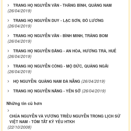
TRANG HỌ NGUYỄN VĂN - THĂNG BÌNH, QUẢNG NAM
(26/04/2019)
TRANG HỌ NGUYỄN DUY - LẠC SƠN, ĐÔ LƯƠNG
(26/04/2019)
TRANG HỌ NGUYỄN VĂN - BÌNH MINH, TRẢNG BOM
(26/04/2019)
TRANG HỌ NGUYỄN ĐĂNG - AN HÒA, HƯƠNG TRÀ, HUẾ
(26/04/2019)
TRANG HỌ NGUYỄN CÔNG - MỘ ĐỨC, QUẢNG NGÃI
(26/04/2019)
(26/04/2019)
HỌ NGUYỄN: QUẢNG NAM ĐÀ NẴNG
(26/04/2019)
TRANG HỌ NGUYỄN NĂNG - YÊN SỞ
Những tin cũ hơn
CHÚA NGUYỄN VÀ VƯƠNG TRIỀU NGUYỄN TRONG LỊCH SỬ
VIỆT NAM - TÓM TẮT KỶ YẾU HTKH
(22/10/2008)