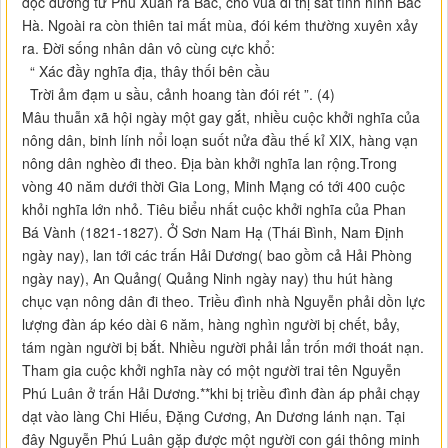
dọc đường từ Phú Xuân ra Bắc, cho vua đi thị sát tình hình Bắc
Hà. Ngoài ra còn thiên tai mất mùa, đói kém thường xuyên xảy
ra. Đời sống nhân dân vô cùng cực khổ:
“ Xác đầy nghĩa địa, thây thối bên cầu
Trời ảm đạm u sầu, cảnh hoang tàn đói rét ”. (4)
Mâu thuẫn xã hội ngày một gay gắt, nhiều cuộc khởi nghĩa của
nông dân, binh lính nổi loạn suốt nửa đầu thế kỉ XIX, hàng vạn
nông dân nghèo đi theo. Địa bàn khởi nghĩa lan rộng.Trong
vòng 40 năm dưới thời Gia Long, Minh Mạng có tới 400 cuộc
khỏi nghĩa lớn nhỏ. Tiêu biểu nhất cuộc khởi nghĩa của Phan
Bá Vành (1821-1827). Ở Sơn Nam Hạ (Thái Bình, Nam Định
ngày nay), lan tới các trấn Hải Dương( bao gồm cả Hải Phòng
ngày nay), An Quảng( Quảng Ninh ngày nay) thu hút hàng
chục vạn nông dân đi theo. Triều đình nhà Nguyễn phải dồn lực
lượng đàn áp kéo dài 6 năm, hàng nghìn người bị chết, bảy,
tám ngàn người bị bắt. Nhiều người phải lẩn trốn mới thoát nạn.
Tham gia cuộc khởi nghĩa này có một người trai tên Nguyễn
Phú Luân ở trấn Hải Dương.**khi bị triều đình đàn áp phải chạy
dạt vào làng Chi Hiếu, Đặng Cương, An Dương lánh nạn. Tại
đây Nguyễn Phú Luân gặp được một người con gái thông minh