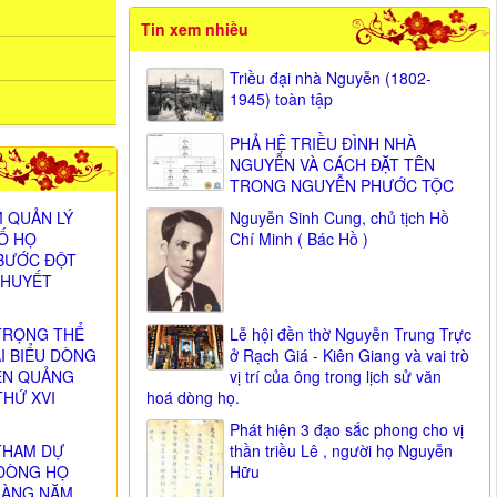
Tin xem nhiều
Triều đại nhà Nguyễn (1802-
1945) toàn tập
PHẢ HỆ TRIỀU ĐÌNH NHÀ
NGUYỄN VÀ CÁCH ĐẶT TÊN
TRONG NGUYỄN PHƯỚC TỘC
 QUẢN LÝ
Nguyễn Sinh Cung, chủ tịch Hồ
SỐ HỌ
Chí Minh ( Bác Hồ )
BƯỚC ĐỘT
 HUYẾT
TRỌNG THỂ
Lễ hội đền thờ Nguyễn Trung Trực
ẠI BIỂU DÒNG
ở Rạch Giá - Kiên Giang và vai trò
ỄN QUẢNG
vị trí của ông trong lịch sử văn
THỨ XVI
hoá dòng họ.
)
Phát hiện 3 đạo sắc phong cho vị
THAM DỰ
thần triều Lê , người họ Nguyễn
DÒNG HỌ
Hữu
HÀNG NĂM