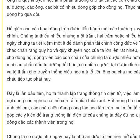
tu dưỡng, các ông, các bà có nhiều đóng góp cho dòng họ. Thực hiệ
dòng họ qua đời.
Để giúp cho các hoạt động trên được tiến hành một các thường xuyên
chính. Chúng ta thiếu nhiều nhưng một trăm, hai trăm hoặc nhiều 
ngày chúng ta tiết kiệm một ít để dành phần tài chính công đức về
chắc chắn rằng quỹ họ và quỹ khuyến học của ta lớn lên rất nhiều, 
cho dòng họ, động viên các con cháu của chúng ta được nhiều hơn,
mai sau phấn đấu tu dưỡng tốt hơn, có nhiều người đạt được đỉnh 
và tô thắm cho truyền thống hiếu học mà tổ tiên ông bà cha mẹ c
cháu tiếp tục phát huy.
Đây là lần đầu tiên, họ ta thành lập trang thông tin điện tử, việc là
nội dung còn nghèo có thể còn rất nhiều thiếu xót. Rất mong bà co
anh chị em, các cháu hiện đang công tác học tập trên mọi miền tổ 
góp các ý kiến để trang thông tin điện tử của chúng ta đầy đủ hơ
đông đảo các thành viên trong họ.
Chúng ta có được như ngày nay là nhờ ân đức tổ tiên nên mở đầu t