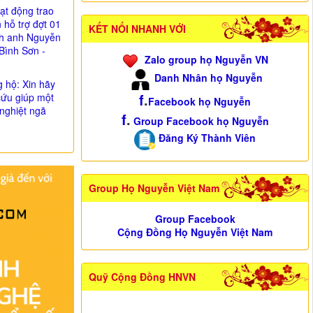
ạt động trao
n hỗ trợ đợt 01
KẾT NỐI NHANH VỚI
nh anh Nguyễn
Bình Sơn -
Zalo group họ Nguyễn VN
Danh Nhân họ Nguyễn
g hộ: Xin hãy
f
.
cứu giúp một
Facebook họ Nguyễn
nghiệt ngã
f
.
Group Facebook họ Nguyễn
Đăng Ký Thành Viên
Group Họ Nguyễn Việt Nam
Group Facebook
Cộng Đồng Họ Nguyễn Việt Nam
Quỹ Cộng Đồng HNVN