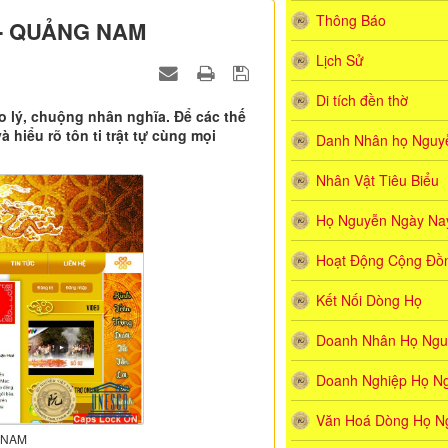
Thông Báo
 - QUẢNG NAM
Lịch Sử
Di tích đền thờ
o lý, chuộng nhân nghĩa. Để các thế
hiểu rõ tôn ti trật tự cùng mọi
Danh Nhân họ Nguyê
Nhân Vật Tiêu Biểu
Họ Nguyễn Ngày Na
Hoạt Động Cộng Đồ
Kết Nối Dòng Họ
Doanh Nhân Họ Ngu
Doanh Nghiệp Họ N
Văn Hoá Dòng Họ N
 NAM