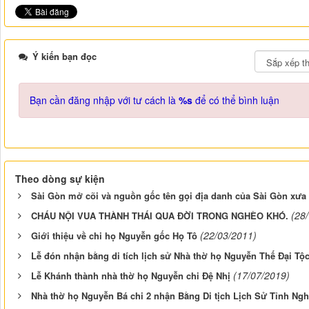
Ý kiến bạn đọc
Bạn cần đăng nhập với tư cách là
%s
để có thể bình luận
Theo dòng sự kiện
Sài Gòn mở cõi và nguồn gốc tên gọi địa danh của Sài Gòn xưa 
(28
CHÁU NỘI VUA THÀNH THÁI QUA ĐỜI TRONG NGHÈO KHÓ.
(22/03/2011)
Giới thiệu về chi họ Nguyễn gốc Họ Tô
Lễ đón nhận bằng di tích lịch sử Nhà thờ họ Nguyễn Thế Đại Tộ
(17/07/2019)
Lễ Khánh thành nhà thờ họ Nguyễn chi Đệ Nhị
Nhà thờ họ Nguyễn Bá chi 2 nhận Bằng Di tịch Lịch Sử Tỉnh Ng