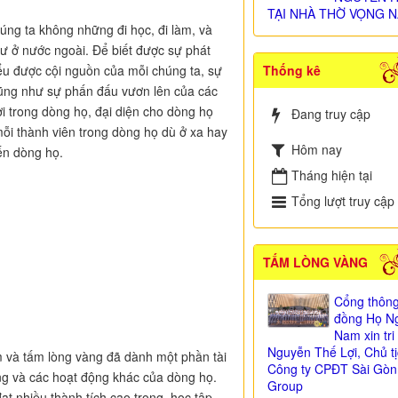
TẠI NHÀ THỜ VỌNG N
úng ta không những đi học, đi làm, và
ư ở nước ngoài. Để biết được sự phát
Thống kê
iểu được cội nguồn của mỗi chúng ta, sự
cũng như sự phấn đấu vươn lên của các
i trong dòng họ, đại diện cho dòng họ
Đang truy cập
ỗi thành viên trong dòng họ dù ở xa hay
Hôm nay
ến dòng họ.
Tháng hiện tại
Tổng lượt truy cập
TẤM LÒNG VÀNG
Cổng thông
đồng Họ Ng
Nam xin tr
Nguyễn Thế Lợi, Chủ t
m và tấm lòng vàng đã dành một phần tài
Công ty CPĐT Sài Gòn
ng và các hoạt động khác của dòng họ.
Group
t nhiều thành tích cao trong học tập,