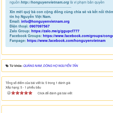
nguồn
http://honguyenvietnam.org
là vi phạm bản quyền
-------------------------------------------------
Xin mời quý bà con cộng đồng cùng chia sẻ và kết nối thôn
tin họ Nguyễn Việt Nam.
Email:
info@honguyenvietnam.org
Điện thoại:
0907097567
Zalo Group:
https://zalo.me/g/ggupcf777
Facebook Groups:
https://www.facebook.com/groups/con
Fanpage:
https://www.facebook.com/honguyenvietnam
Từ khóa:
QUẢNG NAM
,
DÒNG HỌ NGUYỄN TẤN
Tổng số điểm của bài viết là: 5 trong 1 đánh giá
Xếp hạng:
5
-
1
phiếu bầu
Click để đánh giá bài viết