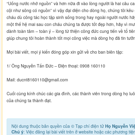
“Uống nước nhớ nguồn” và hơn nữa đi vào lòng người là hai câu ca 
cội như sông có nguồn” vì vậy đại diện cho dòng họ, chúng tôi kêu g
cháu dù công tác học tập sinh sống trong hay ngoài người nước hãy
một thế hệ mai sau con cháu chúng ta được tốt đẹp hơn, hãy vì mư
dành toàn tâm – toàn ý – lòng từ thiện công đức cung tiến về tổ t
giúp chung tôi hoàn thành tốt mọi công việc mà dòng họ đã tin tưở
Mọi bài viết, mọi ý kiến đóng góp xin gửi về cho ban biên tập:
1/ Ông Nguyễn Tấn Đức – Điện thoại: 0908 160110
Mail: ducnt8160110@gmail.com
Cuối cùng kính chúc các gia đình, các thành viên trong dòng họ 
của chúng ta thành đạt.
Nội dung thuộc bản quyền của © Tạp chí điện tử
Họ Nguyễn Vi
Chú ý
: Việc đăng lại bài viết trên ở website hoặc các phương ti