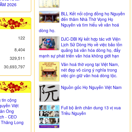
ĂM 2026
BLL Kết nối cộng đồng họ Nguyễn
đến thăm Nhà Thờ Vọng Họ
Nguyễn và tìm hiểu về văn hoá
dòng họ.
122
DJC-DBI Ký kết hợp tác với Viện
Lịch Sử Dòng Họ về việc bảo tồn
8,404
quảng bá văn hóa dòng họ, đẩy
mạnh sự phát triển văn hóa không giới hạn
329,511
Văn hoá thờ vọng tại Việt Nam,
30,693,797
nét đẹp vô cùng ý nghĩa trong
việc gìn giữ văn hoá dòng tộc.
Nguồn gốc Họ Nguyễn Việt Nam
 tin cộng
uyễn Việt
Full bộ ảnh chân dung 13 vị vua
i ân Ông
Triều Nguyễn
ịch - CEO
 Thăng Long