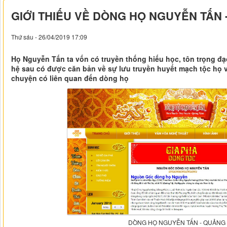
GIỚI THIẾU VỀ DÒNG HỌ NGUYỄN TẤN
Thứ sáu - 26/04/2019 17:09
Họ Nguyễn Tấn ta vốn có truyền thống hiếu học, tôn trọng đạ
hệ sau có được căn bản về sự lưu truyền huyết mạch tộc họ và 
chuyện có liên quan đến dòng họ
DÒNG HỌ NGUYỄN TẤN - QUẢNG