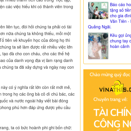
Báo cáo ho
n các việc hiếu khi có thành viên trong
tặng số tiề
cho gia đì
Văn Tiên - 
Quảng Ngãi.
 liên tục, đòi hỏi chúng ta phải có tài
hơn nữa chúng ta không thiếu, mỗi một
Kêu gọi ủn
 Tổ tiên về khuyến học của dòng họ thì
chung tay 
hoàn cảnh 
chúng ta sẽ làm được rất nhiều việc lớn
 tạo đà cho con cháu, cho các thế hệ
cao của danh vọng địa vị làm rạng danh
ủa chúng ta đã xây dựng và ngày nay con
m này có ý nghĩa rất lớn còn rất mới mẻ,
n trong họ các ông bà cô dì chú bác, các
quốc và nước ngoài hãy viết bài đóng
n, phong phú hơn đáp ứng được yêu cầu
rang, ta có bức hoành phi ghi bốn chữ: