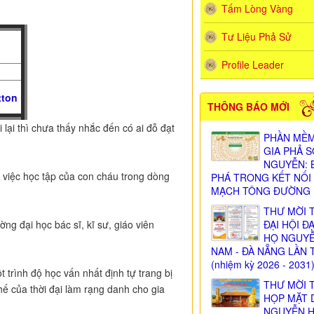
Tấm Lòng Vàng
Tư Liệu Phả Sử
Profile Leader
THÔNG BÁO MỚI
 lại thì chưa thấy nhắc đến có ai đỗ đạt
PHẦN MỀM
GIA PHẢ 
NGUYỄN: 
 việc học tập của con cháu trong dòng
PHÁ TRONG KẾT NỐI
MẠCH TÔNG ĐƯỜNG
THƯ MỜI 
ĐẠI HỘI Đ
ờng đại học bác sĩ, kĩ sư, giáo viên
HỌ NGUY
NAM - ĐÀ NẴNG LẦN 
(nhiệm kỳ 2026 - 2031
 trình độ học vấn nhất định tự trang bị
THƯ MỜI 
hế của thời đại làm rạng danh cho gia
HỌP MẶT 
NGUYỄN 