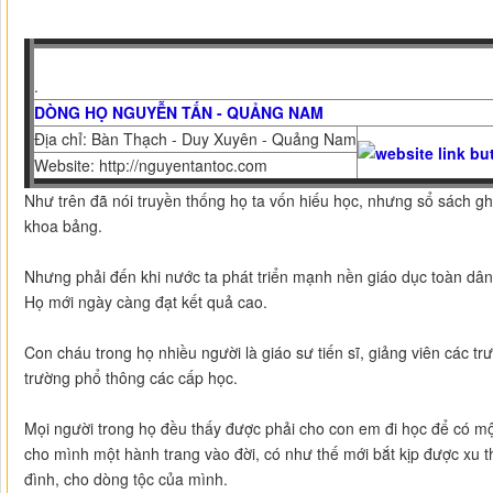
.
DÒNG HỌ NGUYỄN TẤN - QUẢNG NAM
Địa chỉ: Bàn Thạch - Duy Xuyên - Quảng Nam
Website: http://nguyentantoc.com
Như trên đã nói truyền thống họ ta vốn hiếu học, nhưng sổ sách ghi
khoa bảng.
Nhưng phải đến khi nước ta phát triển mạnh nền giáo dục toàn dân
Họ mới ngày càng đạt kết quả cao.
Con cháu trong họ nhiều người là giáo sư tiến sĩ, giảng viên các trư
trường phổ thông các cấp học.
Mọi người trong họ đều thấy được phải cho con em đi học để có một
cho mình một hành trang vào đời, có như thế mới bắt kịp được xu t
đình, cho dòng tộc của mình.