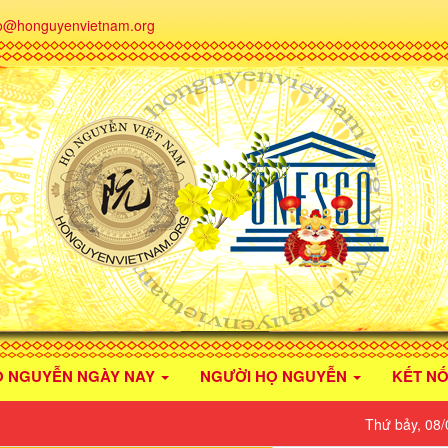
fo@honguyenvietnam.org
Ọ NGUYỄN NGÀY NAY
NGƯỜI HỌ NGUYỄN
KẾT NỐ
Thứ bảy, 08/