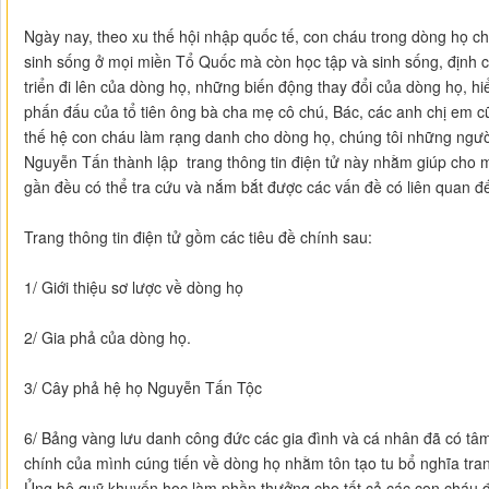
Ngày nay, theo xu thế hội nhập quốc tế, con cháu trong dòng họ ch
sinh sống ở mọi miền Tổ Quốc mà còn học tập và sinh sống, định c
triển đi lên của dòng họ, những biến động thay đổi của dòng họ, h
phấn đấu của tổ tiên ông bà cha mẹ cô chú, Bác, các anh chị em 
thế hệ con cháu làm rạng danh cho dòng họ, chúng tôi những ngườ
Nguyễn Tấn thành lập trang thông tin điện tử này nhằm giúp cho m
gần đều có thể tra cứu và nắm bắt được các vấn đề có liên quan đ
Trang thông tin điện tử gồm các tiêu đề chính sau:
1/ Giới thiệu sơ lược về dòng họ
2/ Gia phả của dòng họ.
3/ Cây phả hệ họ Nguyễn Tấn Tộc
6/ Bảng vàng lưu danh công đức các gia đình và cá nhân đã có tâ
chính của mình cúng tiến về dòng họ nhằm tôn tạo tu bổ nghĩa tra
Ủng hộ quỹ khuyến học làm phần thưởng cho tất cả các con cháu đạ