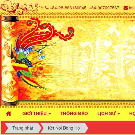
+84-28-866180045
+84-907097567
in
GIỚI THIỆU
THÔNG BÁO
LỊCH SỬ
H
Trang nhất
Kết Nối Dòng Họ