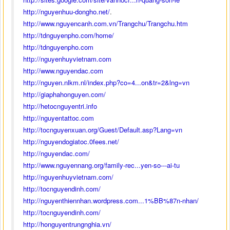
http://nguyenhuu-dongho.net/
.
http://www.nguyencanh.com.vn/Trangchu/Trangchu.htm
http://tdnguyenpho.com/home/
http://tdnguyenpho.com
http://nguyenhuyvietnam.com
http://www.nguyendac.com
http://nguyen.nlkm.nl/index.php?co=4...on&tr=2&lng=vn
http://giaphahonguyen.com/
http://hetocnguyentri.info
http://nguyentattoc.com
http://tocnguyenxuan.org/Guest/Default.asp?Lang=vn
http://nguyendogiatoc.0fees.net/
http://nguyendac.com/
http://www.nguyennang.org/family-rec...yen-so---ai-tu
http://nguyenhuyvietnam.com/
http://tocnguyendinh.com/
http://nguyenthiennhan.wordpress.com...1%BB%87n-nhan/
http://tocnguyendinh.com/
http://honguyentrungnghia.vn/