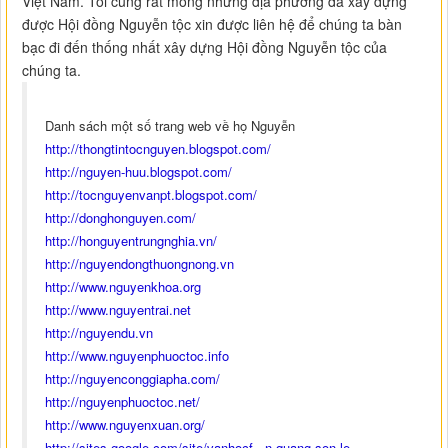
Việt Nam. Tôi cũng rất mong những địa phương đã xây dựng
được Hội đồng Nguyễn tộc xin được liên hệ để chúng ta bàn
bạc đi đến thống nhất xây dựng Hội đồng Nguyễn tộc của
chúng ta.
Danh sách một số trang web về họ Nguyễn
http://thongtintocnguyen.blogspot.com/
http://nguyen-huu.blogspot.com/
http://tocnguyenvanpt.blogspot.com/
http://donghonguyen.com/
http://honguyentrungnghia.vn/
http://nguyendongthuongnong.vn
http://www.nguyenkhoa.org
http://www.nguyentrai.net
http://nguyendu.vn
http://www.nguyenphuoctoc.info
http://nguyenconggiapha.com/
http://nguyenphuoctoc.net/
http://www.nguyenxuan.org/
http://sites.google.com/site/vanhocf...n-quang-son-le