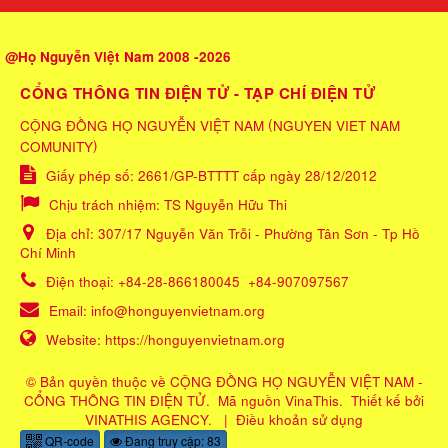
@Họ Nguyễn Việt Nam 2008 -2026
CỔNG THÔNG TIN ĐIỆN TỬ - TẠP CHÍ ĐIỆN TỬ
(
CỘNG ĐỒNG HỌ NGUYỄN VIỆT NAM
NGUYEN VIET NAM
)
COMUNITY
Giấy phép số: 2661/GP-BTTTT cấp ngày 28/12/2012
Chịu trách nhiệm:
TS Nguyễn Hữu Thi
Địa chỉ:
307/17 Nguyễn Văn Trỗi - Phường Tân Sơn - Tp Hồ
Chí Minh
Điện thoại:
+84-28-866180045
+84-907097567
Email:
info@honguyenvietnam.org
Website:
https://honguyenvietnam.org
© Bản quyền thuộc về
CỘNG ĐỒNG HỌ NGUYỄN VIỆT NAM -
CỔNG THÔNG TIN ĐIỆN TỬ
.
Mã nguồn
VinaThis
.
Thiết kế bởi
VINATHIS AGENCY
.
|
Điều khoản sử dụng
QR-code
Đang truy cập: 83