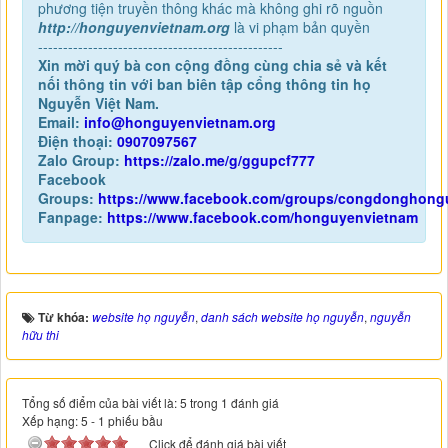
phương tiện truyền thông khác mà không ghi rõ nguồn
http://honguyenvietnam.org
là vi phạm bản quyền
-------------------------------------------------
Xin mời quý bà con cộng đồng cùng chia sẻ và kết
nối thông tin với ban biên tập cổng thông tin họ
Nguyễn Việt Nam.
Email:
info@honguyenvietnam.org
Điện thoại:
0907097567
Zalo Group:
https://zalo.me/g/ggupcf777
Facebook
Groups:
https://www.facebook.com/groups/congdonghong
Fanpage:
https://www.facebook.com/honguyenvietnam
Từ khóa:
website họ nguyễn
,
danh sách website họ nguyễn
,
nguyễn
hữu thi
Tổng số điểm của bài viết là: 5 trong 1 đánh giá
Xếp hạng:
5
-
1
phiếu bầu
Click để đánh giá bài viết