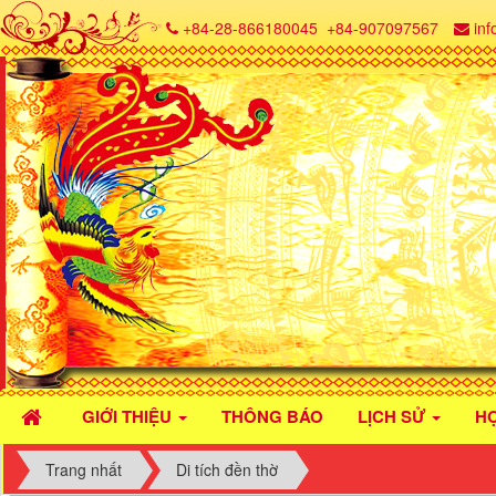
+84-28-866180045
+84-907097567
in
GIỚI THIỆU
THÔNG BÁO
LỊCH SỬ
H
Trang nhất
Di tích đền thờ