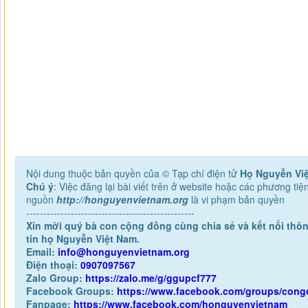
Nội dung thuộc bản quyền của © Tạp chí điện tử
Họ Nguyễn Vi
Chú ý
: Việc đăng lại bài viết trên ở website hoặc các phương ti
nguồn
http://honguyenvietnam.org
là vi phạm bản quyền
-------------------------------------------------
Xin mời quý bà con cộng đồng cùng chia sẻ và kết nối thôn
tin họ Nguyễn Việt Nam.
Email:
info@honguyenvietnam.org
Điện thoại:
0907097567
Zalo Group:
https://zalo.me/g/ggupcf777
Facebook Groups:
https://www.facebook.com/groups/con
Fanpage:
https://www.facebook.com/honguyenvietnam