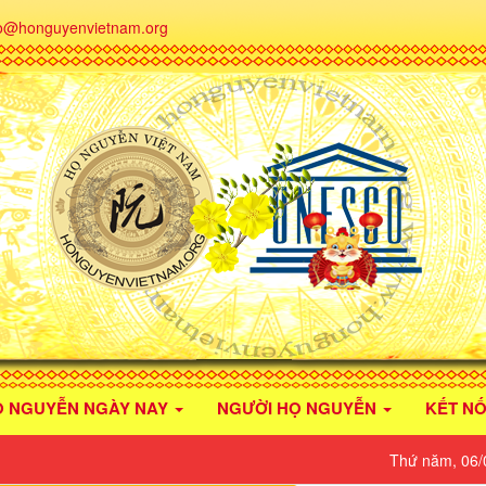
fo@honguyenvietnam.org
Ọ NGUYỄN NGÀY NAY
NGƯỜI HỌ NGUYỄN
KẾT NỐ
Thứ năm, 06/