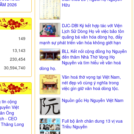
ĂM 2026
Hữu
DJC-DBI Ký kết hợp tác với Viện
Lịch Sử Dòng Họ về việc bảo tồn
quảng bá văn hóa dòng họ, đẩy
149
mạnh sự phát triển văn hóa không giới hạn
13,143
BLL Kết nối cộng đồng họ Nguyễn
đến thăm Nhà Thờ Vọng Họ
230,454
Nguyễn và tìm hiểu về văn hoá
30,594,740
dòng họ.
Văn hoá thờ vọng tại Việt Nam,
nét đẹp vô cùng ý nghĩa trong
việc gìn giữ văn hoá dòng tộc.
Nguồn gốc Họ Nguyễn Việt Nam
 tin cộng
uyễn Việt
i ân Ông
ịch - CEO
Full bộ ảnh chân dung 13 vị vua
 Thăng Long
Triều Nguyễn