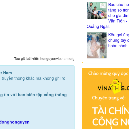
Báo cáo ho
tặng số tiề
cho gia đì
Văn Tiên - 
Quảng Ngãi.
Kêu gọi ủn
chung tay 
hoàn cảnh 
Tác giả bài viết:
honguyenvietnam.org
ệt Nam
ện truyền thông khác mà không ghi rõ
g tin với ban biên tập cổng thông
gdonghonguyen