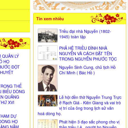
Tin xem nhiều
Triều đại nhà Nguyễn (1802-
1945) toàn tập
PHẢ HỆ TRIỀU ĐÌNH NHÀ
NGUYỄN VÀ CÁCH ĐẶT TÊN
 QUẢN LÝ
TRONG NGUYỄN PHƯỚC TỘC
SỐ HỌ
BƯỚC ĐỘT
Nguyễn Sinh Cung, chủ tịch Hồ
 HUYẾT
Chí Minh ( Bác Hồ )
TRỌNG THỂ
ẠI BIỂU DÒNG
ỄN QUẢNG
Lễ hội đền thờ Nguyễn Trung Trực
THỨ XVI
ở Rạch Giá - Kiên Giang và vai trò
)
vị trí của ông trong lịch sử văn
hoá dòng họ.
THAM DỰ
DÒNG HỌ
Phát hiện 3 đạo sắc phong cho vị
HÀNG NĂM
thần triều Lê , người họ Nguyễn