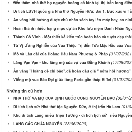
Đến thăm nhà thờ họ nguyễn hoàng cổ kính tại thị trấn long điề
Di tích LSVH quốc gia Nhà thờ Nguyễn Hữu: Bài 1. Bức xúc vì 'lẫn
Ấn vàng hồi hương được chủ nhân xách tay lên máy bay, an ninh
Hoàn thành nhiều hạng mục dự án Khu lưu niệm Danh Nhân Nguy
Thành Cổ Vinh - Một thiết kế kiến trúc hoàn hảo và tuyệt đẹp th
Từ Vị Ương Nghiễn của Vua Thiệu Trị đến Tức Mặc Hầu của Vu
(01/07/2021
Mộ và Lâu đài của Hoàng Hậu Nam Phương ở Pháp
(17/08/202
Lăng Vạn Vạn - khu lăng mộ của vợ vua Đồng Khánh
Ấn vàng "Hoàng đế chi bảo".đã hoản đấu giá " sớm hồi hương"
(01/07/20
Viếng mộ vua Bảo Đại giữa lòng Paris gần tháp Eiffel
Những tin cũ hơn
(02/01/
NHÀ THỜ VÀ MỘ CỦA ĐỊNH QUỐC CÔNG NGUYỄN BẶC
(01/0
Di tích lịch sử: Nhà thờ tộc Nguyễn Đức, ở thị trấn Hà Lam
Khu di tích Lăng miếu Triệu Tường - di lích lịch sử Triều Nguyễn
(23/06/2020)
LĂNG CÁC CHÚA NGUYỄN