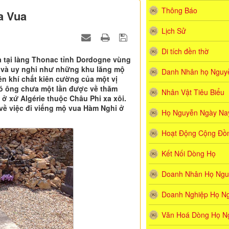
Thông Báo
a Vua
Lịch Sử
Di tích đền thờ
a tại làng Thonac tỉnh Dordogne vùng
n và uy nghi như những khu lăng mộ
Danh Nhân họ Nguyê
n khí chất kiên cường của một vị
 đó ông chưa một lần được về thăm
Nhân Vật Tiêu Biểu
ở xứ Algérie thuộc Châu Phi xa xôi.
 về việc đi viếng mộ vua Hàm Nghi ở
Họ Nguyễn Ngày Na
Hoạt Động Cộng Đồ
Kết Nối Dòng Họ
Doanh Nhân Họ Ngu
Doanh Nghiệp Họ N
Văn Hoá Dòng Họ N