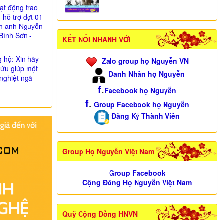
ạt động trao
n hỗ trợ đợt 01
nh anh Nguyễn
Bình Sơn -
KẾT NỐI NHANH VỚI
g hộ: Xin hãy
Zalo group họ Nguyễn VN
cứu giúp một
Danh Nhân họ Nguyễn
nghiệt ngã
f
.
Facebook họ Nguyễn
f
.
Group Facebook họ Nguyễn
Đăng Ký Thành Viên
Group Họ Nguyễn Việt Nam
Group Facebook
Cộng Đồng Họ Nguyễn Việt Nam
Quỹ Cộng Đồng HNVN