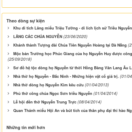
Theo dòng sự kiện
Khu di tích Lăng miếu Triệu Tường - di lích lịch sử Triều Nguyễn
(23/06/2020)
LĂNG CÁC CHÚA NGUYỄN
(2
Khánh thành Tượng đài Chúa Tiên Nguyễn Hoàng tại Đà Nẵng
Mộc bản Trường học Phúc Giang của họ Nguyễn Huy được công n
(25/09/2018)
Sơ đồ hệ tộc dòng họ Nguyễn từ thời Hồng Bàng Văn Lang Âu L
(01/04
Nhà thờ họ Nguyễn - Bắc Ninh - Những hiện vật cổ giá trị.
(01/04/2013)
Nhà thờ dòng họ Nguyễn Kim kêu cứu
(01/04/2014)
Phủ thờ công chúa Ngọc Sơn triều Nguyễn
(08/04/2014)
Lễ hội đền thờ Nguyễn Trung Trực
Quan Thánh miếu Hội An và bút tích của thân phụ đại thi hào N
Những tin mới hơn