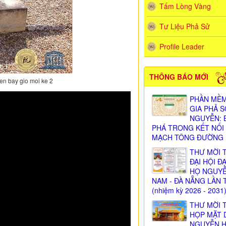
Tấm Lòng Vàng
Tư Liệu Phả Sử
Profile Leader
THÔNG BÁO MỚI
n bay gio moi ke 2
PHẦN MỀM
GIA PHẢ 
NGUYỄN: 
PHÁ TRONG KẾT NỐI
MẠCH TÔNG ĐƯỜNG
THƯ MỜI 
ĐẠI HỘI Đ
HỌ NGUY
NAM - ĐÀ NẴNG LẦN 
(nhiệm kỳ 2026 - 2031
THƯ MỜI 
HỌP MẶT 
NGUYỄN 