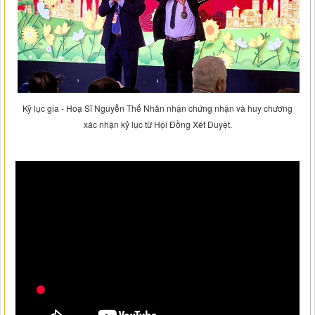
Kỹ lục gia - Hoạ Sĩ Nguyễn Thế Nhân nhận chứng nhận và huy chương
xác nhận kỷ lục từ Hội Đồng Xét Duyệt.