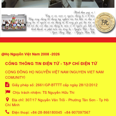
@Họ Nguyễn Việt Nam 2008 -2026
CỔNG THÔNG TIN ĐIỆN TỬ - TẠP CHÍ ĐIỆN TỬ
(
CỘNG ĐỒNG HỌ NGUYỄN VIỆT NAM
NGUYEN VIET NAM
)
COMUNITY
Giấy phép số: 2661/GP-BTTTT cấp ngày 28/12/2012
Chịu trách nhiệm:
TS Nguyễn Hữu Thi
Địa chỉ:
307/17 Nguyễn Văn Trỗi - Phường Tân Sơn - Tp Hồ
Chí Minh
Điện thoại:
+84-28-866180045
+84-907097567