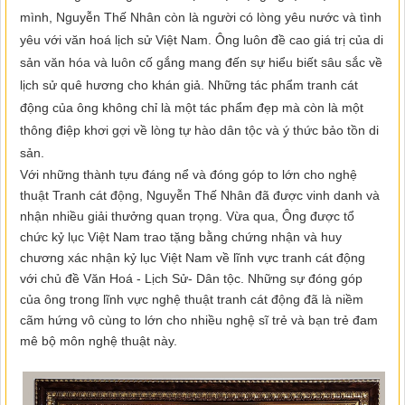
mình, Nguyễn Thế Nhân còn là người có lòng yêu nước và tình
yêu với văn hoá lịch sử Việt Nam. Ông luôn đề cao giá trị của di
sản văn hóa và luôn cố gắng mang đến sự hiểu biết sâu sắc về
lịch sử quê hương cho khán giả. Những tác phẩm tranh cát
động của ông không chỉ là một tác phẩm đẹp mà còn là một
thông điệp khơi gợi về lòng tự hào dân tộc và ý thức bảo tồn di
sản.
Với những thành tựu đáng nể và đóng góp to lớn cho nghệ
thuật Tranh cát động, Nguyễn Thế Nhân đã được vinh danh và
nhận nhiều giải thưởng quan trọng. Vừa qua, Ông được tổ
chức kỷ lục Việt Nam trao tặng bằng chứng nhận và huy
chương xác nhận kỷ lục Việt Nam về lĩnh vực tranh cát động
với chủ đề Văn Hoá - Lịch Sử- Dân tộc. Những sự đóng góp
của ông trong lĩnh vực nghệ thuật tranh cát động đã là niềm
cãm hứng vô cùng to lớn cho nhiều nghệ sĩ trẻ và bạn trẻ đam
mê bộ môn nghệ thuật này.