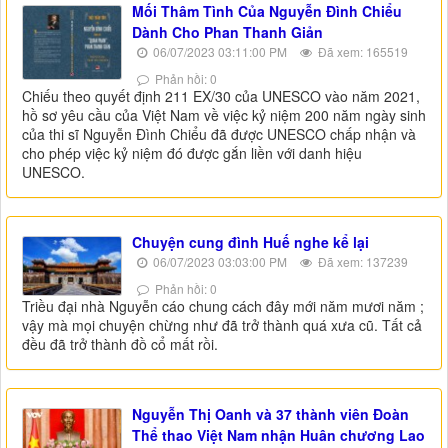
Mối Thâm Tình Của Nguyễn Đình Chiểu
Dành Cho Phan Thanh Giản
06/07/2023 03:11:00 PM
Đã xem: 165519
Phản hồi: 0
Chiếu theo quyết định 211 EX/30 của UNESCO vào năm 2021,
hồ sơ yêu cầu của Việt Nam về việc kỷ niệm 200 năm ngày sinh
của thi sĩ Nguyễn Đình Chiểu đã được UNESCO chấp nhận và
cho phép việc kỷ niệm đó được gắn liền với danh hiệu
UNESCO.
Chuyện cung đình Huế nghe kể lại
06/07/2023 03:03:00 PM
Đã xem: 137239
Phản hồi: 0
Triều đại nhà Nguyễn cáo chung cách đây mới năm mươi năm ;
vậy mà mọi chuyện chừng như đã trở thành quá xưa cũ. Tất cả
đều đã trở thành đồ cổ mất rồi.
Nguyễn Thị Oanh và 37 thành viên Đoàn
Thể thao Việt Nam nhận Huân chương Lao