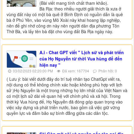
(Bài viết mang tính chất tham khảo).
Bà Rịa: theo nhiều người giải thích là xưa ở
vùng đất này có một bà quê ở Bình Định có nguồn dẫn là quê
bà ở Phú Yên, vào vùng Mô Xoài này khai hoang lập nghiệp,
nên để ghi nhớ công ơn này nên người dân địa phương Tôn
Thờ Bà, và lấy tên bà đặt cho vùng đất Bà Rịa ngày này.
A.i - Chat GPT viết " Lịch sử và phát triển
của Họ Nguyễn từ thời Vua hùng đế đến
hiện nay "
03/02/2023 02:20:00 PM
Đã xem: 167704
Phản hồi: 0
( Lưu ý: bài viết dưới đây do trí tuệ nhân tạo ChatGpt viết ra,
nội dung có thể không chính xác hoặc không phù hợp với lịch
sử )Họ Nguyễn là một trong những họ lớn nhất của Việt Nam và
có một lịch sử dài về quan hệ với chính phủ và xã hội. Trong
thời kỳ Vua hùng đế, Họ Nguyễn đã đóng góp quan trọng vào
việc xây dựng và phát triển nước, bao gồm cả việc giữ vững
quyền lực và đảm bảo sự bình đẳng giữa các dân tộc.