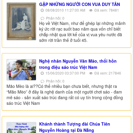
GẶP NHỮNG NGƯỜI CON VUA DUY TÂN
08/08/2010 11:27:00 AM
Đã xem: 78481
Phản hồi: 0
Họ về Việt Nam, như để ghép lại những mảnh
ký ức rời rạc suốt bao năm qua vốn chỉ biết
chắp nhặt qua lời kể của vị vua yêu nước đã
sớm rời trần thế ở tuổi 45.
Nghệ nhân Nguyễn Văn Mão, thổi hồn
trong điệu sáo trúc Việt Nam
15/06/2020 03:37:00 PM
Đã xem: 217846
Phản hồi: 0
Mão Mèo là ai??Có thể nhiều bạn chưa biết, nhưng thật ra
“Mão Mèo” ở đây là nghệ danh của một người chơi sáo - đam
mê sáo - sản xuất sáo trúc đang rất có uy tín trong cộng đồng
sáo trúc Việt Nam
Khánh thành Tượng đài Chúa Tiên
Nguyễn Hoàng tại Đà Nẵng