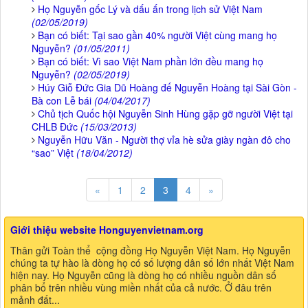
Họ Nguyễn gốc Lý và dấu ấn trong lịch sử Việt Nam
(02/05/2019)
Bạn có biết: Tại sao gần 40% người Việt cùng mang họ
Nguyễn?
(01/05/2011)
Bạn có biết: Vì sao Việt Nam phần lớn đều mang họ
Nguyễn?
(02/05/2019)
Húy Giỗ Đức Gia Dũ Hoàng đế Nguyễn Hoàng tại Sài Gòn -
Bà con Lễ bái
(04/04/2017)
Chủ tịch Quốc hội Nguyễn Sinh Hùng gặp gỡ người Việt tại
CHLB Đức
(15/03/2013)
Nguyễn Hữu Văn - Người thợ vỉa hè sửa giày ngàn đô cho
“sao” Việt
(18/04/2012)
«
1
2
3
4
»
Giới thiệu website Honguyenvietnam.org
Thân gửi Toàn thể cộng đồng Họ Nguyễn Việt Nam. Họ Nguyễn
chúng ta tự hào là dòng họ có số lượng dân số lớn nhất Việt Nam
hiện nay. Họ Nguyễn cũng là dòng họ có nhiều nguồn dân số
phân bổ trên nhiều vùng miền nhất của cả nước. Ở đâu trên
mảnh đất...