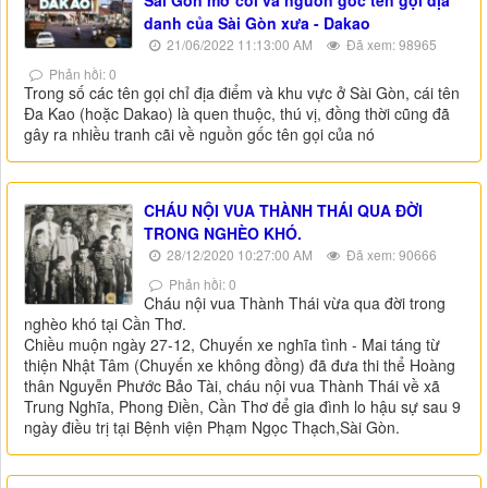
Sài Gòn mở cõi và nguồn gốc tên gọi địa
danh của Sài Gòn xưa - Dakao
21/06/2022 11:13:00 AM
Đã xem: 98965
Phản hồi: 0
Trong số các tên gọi chỉ địa điểm và khu vực ở Sài Gòn, cái tên
Đa Kao (hoặc Dakao) là quen thuộc, thú vị, đồng thời cũng đã
gây ra nhiều tranh cãi về nguồn gốc tên gọi của nó
CHÁU NỘI VUA THÀNH THÁI QUA ĐỜI
TRONG NGHÈO KHÓ.
28/12/2020 10:27:00 AM
Đã xem: 90666
Phản hồi: 0
Cháu nội vua Thành Thái vừa qua đời trong
nghèo khó tại Cần Thơ.
Chiều muộn ngày 27-12, Chuyến xe nghĩa tình - Mai táng từ
thiện Nhật Tâm (Chuyến xe không đồng) đã đưa thi thể Hoàng
thân Nguyễn Phước Bảo Tài, cháu nội vua Thành Thái về xã
Trung Nghĩa, Phong Điền, Cần Thơ để gia đình lo hậu sự sau 9
ngày điều trị tại Bệnh viện Phạm Ngọc Thạch,Sài Gòn.