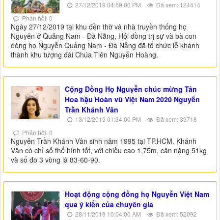
27/12/2019 04:59:00 PM
Đã xem: 124414
Phản hồi: 0
Ngày 27/12/2019 tại khu đền thờ và nhà truyền thống họ
Nguyễn ở Quảng Nam - Đà Nẵng, Hội đồng trị sự và bà con
dòng họ Nguyễn Quảng Nam - Đà Nẳng đã tổ chức lễ khánh
thành khu tượng đài Chúa Tiên Nguyễn Hoàng.
Cộng Đồng Họ Nguyễn chúc mừng Tân
Hoa hậu Hoàn vũ Việt Nam 2020 Nguyễn
Trần Khánh Vân
13/12/2019 01:34:00 PM
Đã xem: 39718
Phản hồi: 0
Nguyễn Trần Khánh Vân sinh năm 1995 tại TP.HCM. Khánh
Vân có chỉ số thể hình tốt, với chiều cao 1,75m, cân nặng 51kg
và số đo 3 vòng là 83-60-90.
Hoạt động cộng đồng họ Nguyễn Việt Nam
qua ý kiến của chuyên gia
28/11/2019 10:04:00 AM
Đã xem: 52092