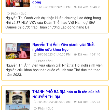
động
26/05/2023 01:48:00 PM
Đã xem: 134888
Phản hồi: 0
Nguyễn Thị Oanh vinh dự nhận Huân chương Lao động hạng
Nhì và 37 HLV, VĐV của Đoàn Thể thao Việt Nam dự SEA
Games 32 được trao Huân chương Lao động hạng Ba.
Nguyễn Thị Ánh Viên giành giải Nhất
nghiên cứu khoa học
26/05/2023 01:40:00 PM
Đã xem: 154140
Phản hồi: 0
Nguyễn Thị Ánh Viên vừa giành giải Nhất tại Hội nghị sinh viên
Nghiên cứu khoa học toàn quốc về lĩnh vực Thể dục thể thao
năm 2023.
THÀNH PHỐ BÀ RỊA hóa ra là tên của bà
NGUYỄN THỊ RỊA.
25/05/2023 08:09:00 AM
Đã xem: 282773
Phản hồi: 0