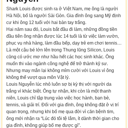
Shark Louis được sinh ra ở Việt Nam, mẹ ông là người
Hà Nội, bố là người Sài Gòn. Gia đình ông sang Mỹ định
cư khi ông 12 tuổi với hai bàn tay trắng.
Hai năm sau đó, Louis bắt đầu đi làm, những đồng tiền
đầu tiên ông nhận được lúc 14 tuổi là từ việc làm vườn,
phục vụ nhà hàng, làm đầu bếp, dạy trẻ em chơi tennis…
Là một cậu bé lớn lên trong Thung lũng Silicon, Louis
cũng có ước mơ như hầu hết các học sinh khác. Ông
muốn thi vào ngành công nghệ để trở thành kỹ sư.
Nhưng may mắn lại không mỉm cười với Louis vì ông
không thể vượt qua môn Vật lý.
Louis Nguyễn lúc nhỏ luôn sợ bị kỳ thị với người da
trắng vì khác biệt. Ông tự nhận, khi còn là một thanh
niên, Louis chỉ tập trung vào việc học hành, bạn bè,
tennis, và giải trí. Đối với gia đình, ông không đặt ở vị trí
quan trọng, nhưng khi bố mẹ qua đời vì căn bệnh tim,
ông mới nhận ra “Lúc đó tôi tệ lắm, ít dành thời gian cho
gia đình, không giúp bố mẹ được gì”.