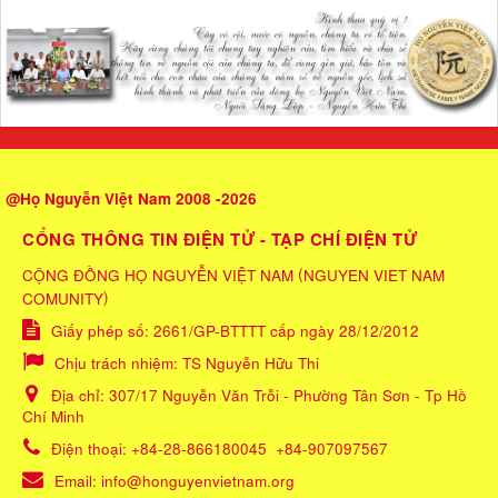
@Họ Nguyễn Việt Nam 2008 -2026
CỔNG THÔNG TIN ĐIỆN TỬ - TẠP CHÍ ĐIỆN TỬ
(
CỘNG ĐỒNG HỌ NGUYỄN VIỆT NAM
NGUYEN VIET NAM
)
COMUNITY
Giấy phép số: 2661/GP-BTTTT cấp ngày 28/12/2012
Chịu trách nhiệm:
TS Nguyễn Hữu Thi
Địa chỉ:
307/17 Nguyễn Văn Trỗi - Phường Tân Sơn - Tp Hồ
Chí Minh
Điện thoại:
+84-28-866180045
+84-907097567
Email:
info@honguyenvietnam.org