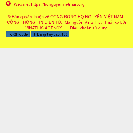
Website:
https://honguyenvietnam.org
© Bản quyền thuộc về
CỘNG ĐỒNG HỌ NGUYỄN VIỆT NAM -
CỔNG THÔNG TIN ĐIỆN TỬ
.
Mã nguồn
VinaThis
.
Thiết kế bởi
VINATHIS AGENCY
.
|
Điều khoản sử dụng
QR-code
Đang truy cập: 138