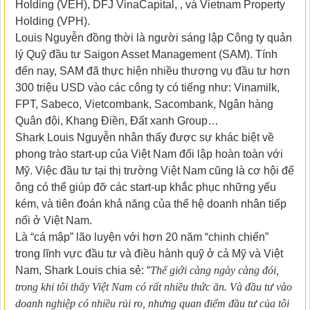
Holding (VEH), DFJ VinaCapital, , và Vietnam Property
Holding (VPH).
Louis Nguyễn đồng thời là người sáng lập Công ty quản
lý Quỹ đầu tư Saigon Asset Management (SAM). Tính
đến nay, SAM đã thực hiện nhiều thương vụ đầu tư hơn
300 triệu USD vào các công ty có tiếng như: Vinamilk,
FPT, Sabeco, Vietcombank, Sacombank, Ngân hàng
Quân đội, Khang Điền, Đất xanh Group…
Shark Louis Nguyễn nhân thấy được sự khác biệt về
phong trào start-up của Việt Nam đối lập hoàn toàn với
Mỹ. Việc đầu tư tại thị trường Việt Nam cũng là cơ hội để
ông có thể giúp đỡ các start-up khắc phục những yếu
kém, và tiên đoán khả năng của thế hệ doanh nhân tiếp
nối ở Việt Nam.
Là “cá mập” lão luyện với hơn 20 năm “chinh chiến”
trong lĩnh vực đầu tư và điều hành quỹ ở cả Mỹ và Việt
Nam, Shark Louis chia sẻ: “
Thế giới càng ngày càng đói,
trong khi tôi thấy Việt Nam có rất nhiều thức ăn. Và đầu tư vào
doanh nghiệp có nhiều rủi ro, nhưng quan điểm đầu tư của tôi