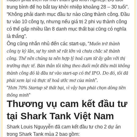
trung bình để họ bắt tay khởi nhiệp khoảng 28 – 30 tuổi”.
“Không phải danh mục đầu tư nào cũng thành công. Đầu
tư vào 10 công ty, nhưng nếu giá trị 2 phi vụ thành công
có thể gấp nhiều lần 8 danh mục thất bại cũng có nghĩa
là thắng”.
Ông cũng nhắn nhủ đến các start-up, “
Muốn trở thành
công ty kỳ lân, sự hy sinh sẽ rất lớn và chưa chắc sẽ thành
công. Thế nên chúng ta nên hợp lý hoá cụm từ ấy gắn với thị
trường thực tế. Bản thân tôi từng theo đuổi một điều mãi không
thành công đó là đầu tư vào start-up có thể IPO. Do đó, tôi đã
phải xem lại và thực tế hoá ước mơ của mình
”.
“
Hơn 70% Startup sẽ thất bại, vì vậy bạn phải chọn dòng tiền
thông minh
“
Thương vụ cam kết đầu tư
tại Shark Tank Việt Nam
Shark Louis Nguyyễn đã cam kết đầu tư cho 2 dự án
trong Shark Tank mùa 2 bao gồm: