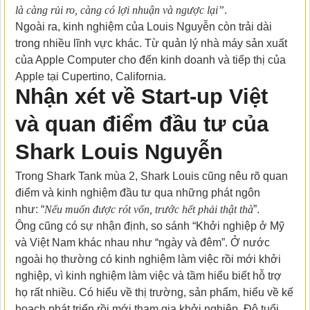
là càng rủi ro, càng có lợi nhuận và ngược lại”
.
Ngoài ra, kinh nghiệm của Louis Nguyễn còn trải dài
trong nhiều lĩnh vực khác. Từ quản lý nhà máy sản xuất
của Apple Computer cho đến kinh doanh và tiếp thị của
Apple tại Cupertino, California.
Nhận xét về Start-up Việt
và quan điểm đầu tư của
Shark Louis Nguyễn
Trong Shark Tank mùa 2, Shark Louis cũng nêu rõ quan
điểm và kinh nghiệm đầu tư qua những phát ngôn
như: “
Nếu muốn được rót vốn, trước hết phải thật thà
”.
Ông cũng có sự nhận định, so sánh “Khởi nghiệp ở Mỹ
và Việt Nam khác nhau như “ngày và đêm”. Ở nước
ngoài họ thường có kinh nghiệm làm việc rồi mới khởi
nghiệp, vì kinh nghiệm làm việc và tầm hiểu biết hỗ trợ
họ rất nhiều. Có hiểu về thị trường, sản phẩm, hiểu về kế
hoạch phát triển rồi mới tham gia khởi nghiệp. Độ tuổi