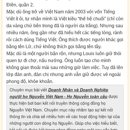
Điền, quận 2.
Mặc dù ông trở về Việt Nam năm 2003 với vốn Tiếng
Việt ít ỏi, tự nhận mình là Việt kiều “thế hệ chuối” (chỉ còn
da vàng chứ bên trong đã là người da trắng). Nhưng sau
nhiều năm, ông gần như đã hiểu hết các tiếng lóng, rành
rỏi cách dùng Tiếng Việt. Ông thích được người khác gọi
bằng tên Lữ, chứ không thích gọi bằng tên tây.
Mặc dù là một người bận rộn, nhưng Louis luôn giữ thói
quen tự đi chợ, nấu nướng. Ông luôn tạo cho mình
không gian thoải mái sau những giờ làm việc. Tuy đã lên
lớp đàn anh, đàn chị nhưng anh vẫn giữ được vẻ ngoài
phong độ, khỏe khoắn.
Chuyên mục bài viết
Doanh Nhân và Doanh Nghiệp
người họ Nguyễn Việt Nam - Họ Nguyễn toàn cầu
được
thực hiện bơi ban kết nối truyền thông cộng đồng họ
Nguyễn Việt Nam. Chuyên mục này nhằm tạo sự kết nối
thông tin và chia sẻ nhiều hơn về các hoạt động hiện tại của
những người con dòng họ Nguyễn. Giúp cho việc hiểu biết,
kết nối và đoàn kết trong cộng đồng ngày một sau sắc hơn.