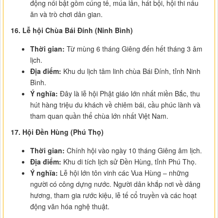
động nổi bật gồm cúng tế, múa lân, hát bội, hội thi nấu
ăn và trò chơi dân gian.
16. Lễ hội Chùa Bái Đính (Ninh Bình)
Thời gian:
Từ mùng 6 tháng Giêng đến hết tháng 3 âm
lịch.
Địa điểm:
Khu du lịch tâm linh chùa Bái Đính, tỉnh Ninh
Bình.
Ý nghĩa:
Đây là lễ hội Phật giáo lớn nhất miền Bắc, thu
hút hàng triệu du khách về chiêm bái, cầu phúc lành và
tham quan quần thể chùa lớn nhất Việt Nam.
17. Hội Đền Hùng (Phú Thọ)
Thời gian:
Chính hội vào ngày 10 tháng Giêng âm lịch.
Địa điểm:
Khu di tích lịch sử Đền Hùng, tỉnh Phú Thọ.
Ý nghĩa:
Lễ hội lớn tôn vinh các Vua Hùng – những
người có công dựng nước. Người dân khắp nơi về dâng
hương, tham gia rước kiệu, lễ tế cổ truyền và các hoạt
động văn hóa nghệ thuật.