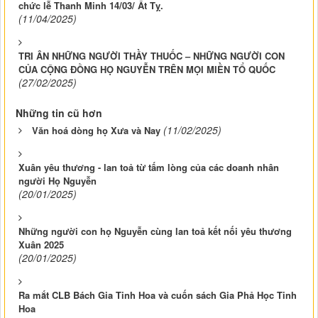
chức lễ Thanh Minh 14/03/ Ất Tỵ.
(11/04/2025)
TRI ÂN NHỮNG NGƯỜI THẦY THUỐC – NHỮNG NGƯỜI CON
CỦA CỘNG ĐỒNG HỌ NGUYỄN TRÊN MỌI MIỀN TỔ QUỐC
(27/02/2025)
Những tin cũ hơn
(11/02/2025)
Văn hoá dòng họ Xưa và Nay
Xuân yêu thương - lan toả từ tấm lòng của các doanh nhân
người Họ Nguyễn
(20/01/2025)
Những người con họ Nguyễn cùng lan toả kết nối yêu thương
Xuân 2025
(20/01/2025)
Ra mắt CLB Bách Gia Tinh Hoa và cuốn sách Gia Phả Học Tinh
Hoa