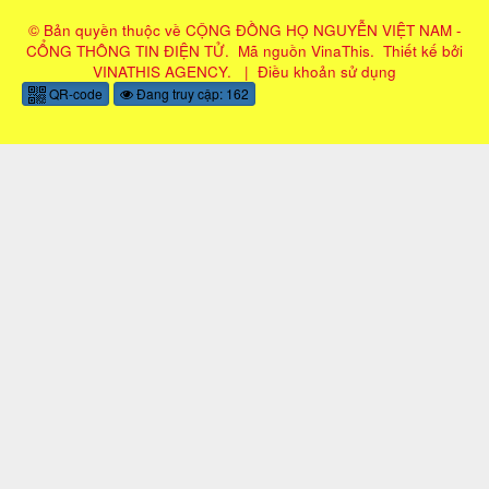
© Bản quyền thuộc về
CỘNG ĐỒNG HỌ NGUYỄN VIỆT NAM -
CỔNG THÔNG TIN ĐIỆN TỬ
.
Mã nguồn
VinaThis
.
Thiết kế bởi
VINATHIS AGENCY
.
|
Điều khoản sử dụng
QR-code
Đang truy cập: 162