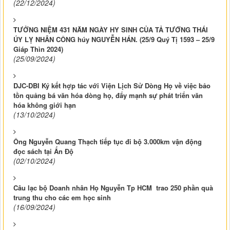
(22/12/2024)
TƯỞNG NIỆM 431 NĂM NGÀY HY SINH CỦA TẢ TƯỚNG THÁI
ÚY LỴ NHÂN CÔNG húy NGUYỄN HÁN. (25/9 Quý Tị 1593 – 25/9
Giáp Thìn 2024)
(25/09/2024)
DJC-DBI Ký kết hợp tác với Viện Lịch Sử Dòng Họ về việc bảo
tồn quảng bá văn hóa dòng họ, đẩy mạnh sự phát triển văn
hóa không giới hạn
(13/10/2024)
Ông Nguyễn Quang Thạch tiếp tục đi bộ 3.000km vận động
đọc sách tại Ấn Độ
(02/10/2024)
Câu lạc bộ Doanh nhân Họ Nguyễn Tp HCM trao 250 phần quà
trung thu cho các em học sinh
(16/09/2024)