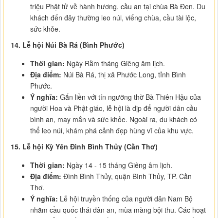
triệu Phật tử về hành hương, cầu an tại chùa Bà Đen. Du
khách đến đây thường leo núi, viếng chùa, cầu tài lộc,
sức khỏe.
14. Lễ hội Núi Bà Rá (Bình Phước)
Thời gian:
Ngày Rằm tháng Giêng âm lịch.
Địa điểm:
Núi Bà Rá, thị xã Phước Long, tỉnh Bình
Phước.
Ý nghĩa:
Gắn liền với tín ngưỡng thờ Bà Thiên Hậu của
người Hoa và Phật giáo, lễ hội là dịp để người dân cầu
bình an, may mắn và sức khỏe. Ngoài ra, du khách có
thể leo núi, khám phá cảnh đẹp hùng vĩ của khu vực.
15. Lễ hội Kỳ Yên Đình Bình Thủy (Cần Thơ)
Thời gian:
Ngày 14 - 15 tháng Giêng âm lịch.
Địa điểm:
Đình Bình Thủy, quận Bình Thủy, TP. Cần
Thơ.
Ý nghĩa:
Lễ hội truyền thống của người dân Nam Bộ
nhằm cầu quốc thái dân an, mùa màng bội thu. Các hoạt