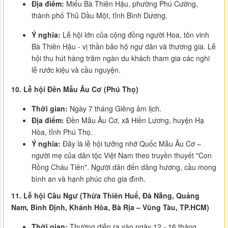
Địa điểm:
Miếu Bà Thiên Hậu, phường Phú Cường,
thành phố Thủ Dầu Một, tỉnh Bình Dương.
Ý nghĩa:
Lễ hội lớn của cộng đồng người Hoa, tôn vinh
Bà Thiên Hậu - vị thần bảo hộ ngư dân và thương gia. Lễ
hội thu hút hàng trăm ngàn du khách tham gia các nghi
lễ rước kiệu và cầu nguyện.
10. Lễ hội Đền Mẫu Âu Cơ (Phú Thọ)
Thời gian:
Ngày 7 tháng Giêng âm lịch.
Địa điểm:
Đền Mẫu Âu Cơ, xã Hiền Lương, huyện Hạ
Hòa, tỉnh Phú Thọ.
Ý nghĩa:
Đây là lễ hội tưởng nhớ Quốc Mẫu Âu Cơ –
người mẹ của dân tộc Việt Nam theo truyền thuyết "Con
Rồng Cháu Tiên". Người dân đến dâng hương, cầu mong
bình an và hạnh phúc cho gia đình.
11. Lễ hội Cầu Ngư (Thừa Thiên Huế, Đà Nẵng, Quảng
Nam, Bình Định, Khánh Hòa, Bà Rịa – Vũng Tàu, TP.HCM)
Thời gian:
Thường diễn ra vào ngày 12 - 16 tháng