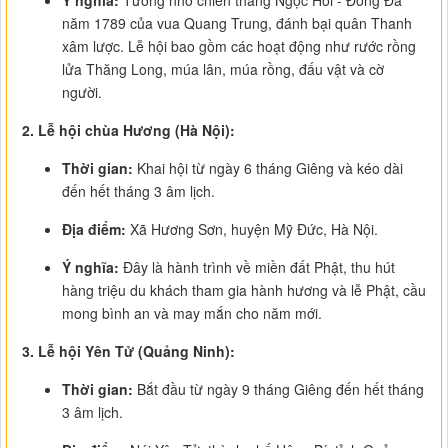
Ý nghĩa:
Tưởng nhớ chiến thắng Ngọc Hồi - Đống Đa
năm 1789 của vua Quang Trung, đánh bại quân Thanh
xâm lược. Lễ hội bao gồm các hoạt động như rước rồng
lửa Thăng Long, múa lân, múa rồng, đấu vật và cờ
người.
2. Lễ hội chùa Hương (Hà Nội):
Thời gian:
Khai hội từ ngày 6 tháng Giêng và kéo dài
đến hết tháng 3 âm lịch.
Địa điểm:
Xã Hương Sơn, huyện Mỹ Đức, Hà Nội.
Ý nghĩa:
Đây là hành trình về miền đất Phật, thu hút
hàng triệu du khách tham gia hành hương và lễ Phật, cầu
mong bình an và may mắn cho năm mới.
3. Lễ hội Yên Tử (Quảng Ninh):
Thời gian:
Bắt đầu từ ngày 9 tháng Giêng đến hết tháng
3 âm lịch.