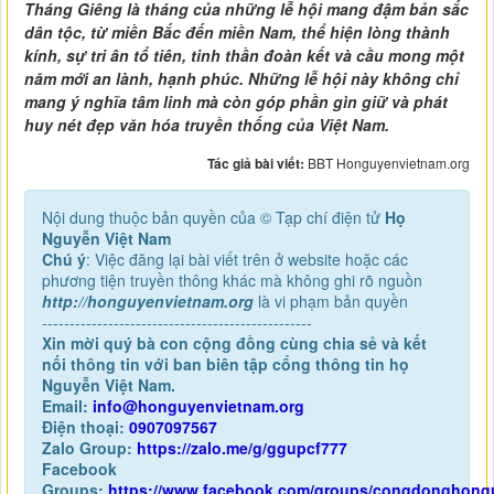
Tháng Giêng là tháng của những lễ hội mang đậm bản sắc
dân tộc, từ miền Bắc đến miền Nam, thể hiện lòng thành
kính, sự tri ân tổ tiên, tinh thần đoàn kết và cầu mong một
năm mới an lành, hạnh phúc. Những lễ hội này không chỉ
mang ý nghĩa tâm linh mà còn góp phần gìn giữ và phát
huy nét đẹp văn hóa truyền thống của Việt Nam.
Tác giả bài viết:
BBT Honguyenvietnam.org
Nội dung thuộc bản quyền của © Tạp chí điện tử
Họ
Nguyễn Việt Nam
Chú ý
: Việc đăng lại bài viết trên ở website hoặc các
phương tiện truyền thông khác mà không ghi rõ nguồn
http://honguyenvietnam.org
là vi phạm bản quyền
-------------------------------------------------
Xin mời quý bà con cộng đồng cùng chia sẻ và kết
nối thông tin với ban biên tập cổng thông tin họ
Nguyễn Việt Nam.
Email:
info@honguyenvietnam.org
Điện thoại:
0907097567
Zalo Group:
https://zalo.me/g/ggupcf777
Facebook
Groups:
https://www.facebook.com/groups/congdonghong