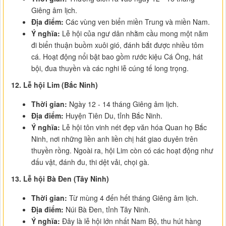
Giêng âm lịch.
Địa điểm:
Các vùng ven biển miền Trung và miền Nam.
Ý nghĩa:
Lễ hội của ngư dân nhằm cầu mong một năm
đi biển thuận buồm xuôi gió, đánh bắt được nhiều tôm
cá. Hoạt động nổi bật bao gồm rước kiệu Cá Ông, hát
bội, đua thuyền và các nghi lễ cúng tế long trọng.
12. Lễ hội Lim (Bắc Ninh)
Thời gian:
Ngày 12 - 14 tháng Giêng âm lịch.
Địa điểm:
Huyện Tiên Du, tỉnh Bắc Ninh.
Ý nghĩa:
Lễ hội tôn vinh nét đẹp văn hóa Quan họ Bắc
Ninh, nơi những liền anh liền chị hát giao duyên trên
thuyền rồng. Ngoài ra, hội Lim còn có các hoạt động như
đấu vật, đánh đu, thi dệt vải, chọi gà.
13. Lễ hội Bà Đen (Tây Ninh)
Thời gian:
Từ mùng 4 đến hết tháng Giêng âm lịch.
Địa điểm:
Núi Bà Đen, tỉnh Tây Ninh.
Ý nghĩa:
Đây là lễ hội lớn nhất Nam Bộ, thu hút hàng