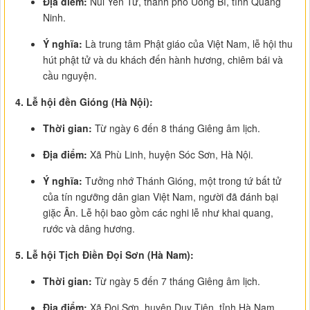
Địa điểm:
Núi Yên Tử, thành phố Uông Bí, tỉnh Quảng
Ninh.
Ý nghĩa:
Là trung tâm Phật giáo của Việt Nam, lễ hội thu
hút phật tử và du khách đến hành hương, chiêm bái và
cầu nguyện.
4. Lễ hội đền Gióng (Hà Nội):
Thời gian:
Từ ngày 6 đến 8 tháng Giêng âm lịch.
Địa điểm:
Xã Phù Linh, huyện Sóc Sơn, Hà Nội.
Ý nghĩa:
Tưởng nhớ Thánh Gióng, một trong tứ bất tử
của tín ngưỡng dân gian Việt Nam, người đã đánh bại
giặc Ân. Lễ hội bao gồm các nghi lễ như khai quang,
rước và dâng hương.
5. Lễ hội Tịch Điền Đọi Sơn (Hà Nam):
Thời gian:
Từ ngày 5 đến 7 tháng Giêng âm lịch.
Địa điểm:
Xã Đọi Sơn, huyện Duy Tiên, tỉnh Hà Nam.