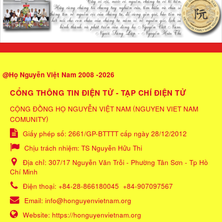
@Họ Nguyễn Việt Nam 2008 -2026
CỔNG THÔNG TIN ĐIỆN TỬ - TẠP CHÍ ĐIỆN TỬ
(
CỘNG ĐỒNG HỌ NGUYỄN VIỆT NAM
NGUYEN VIET NAM
)
COMUNITY
Giấy phép số: 2661/GP-BTTTT cấp ngày 28/12/2012
Chịu trách nhiệm:
TS Nguyễn Hữu Thi
Địa chỉ:
307/17 Nguyễn Văn Trỗi - Phường Tân Sơn - Tp Hồ
Chí Minh
Điện thoại:
+84-28-866180045
+84-907097567
Email:
info@honguyenvietnam.org
Website:
https://honguyenvietnam.org