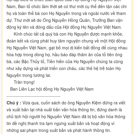
Nam, Ban tổ chức lâm thời sẽ có thư mời cụ thể đến tận các chi
họ và toàn thể bà con Họ Nguyễn trong và ngoài nước về tham
dự. Thư mời sẽ do Ông Nguyễn Hồng Quân, Trưởng Ban vận
động ký tên và đóng dấu của Hội đồng Họ Nguyễn Việt Nam.
Kính chúc tất cả quý bà con Họ Nguyễn được mạnh khỏe,
đoàn kết và cùng phát huy tâm nguyện chung về một Hội đồng
Họ Nguyễn Việt Nam, gạt bỏ mọi dị kiến bất đồng để cùng nhau
hòa hợp trong dòng họ, hầu báo đáp thâm ân của tổ tiên ông
bà, các Bậc Thủy tổ, Tiền hiền của Họ Nguyễn chúng ta cũng
như xây dựng và phát triển con cháu, các thế hệ trẻ toàn Họ
Nguyễn trong tương lai.
Trân trọng!
Ban Liên Lạc hội đồng Họ Nguyễn Việt Nam
------------------------------------
Chú ý :
Vừa qua, cuốn sách do ông Nguyễn Kiệm đứng ra viết
và xuất bản tại nhà xuất bản văn hóa thông tin, đứng danh là
chủ tịch hội người họ Nguyễn Việt Nam đã bị bộ văn hóa thông
tin đề nghị thanh tra tạm ngưng xuất bản và hoạt động vì
những sai phạm trong xuất bản và phát hành thông tin.