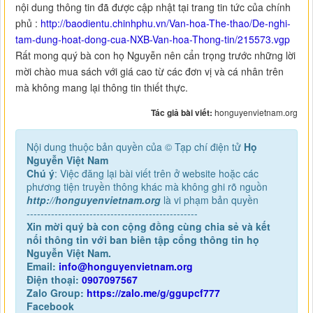
nội dung thông tin đã được cập nhật tại trang tin tức của chính
phủ :
http://baodientu.chinhphu.vn/Van-hoa-The-thao/De-nghi-
tam-dung-hoat-dong-cua-NXB-Van-hoa-Thong-tin/215573.vgp
Rất mong quý bà con họ Nguyễn nên cẩn trọng trước những lời
mời chào mua sách với giá cao từ các đơn vị và cá nhân trên
mà không mang lại thông tin thiết thực.
Tác giả bài viết:
honguyenvietnam.org
Nội dung thuộc bản quyền của © Tạp chí điện tử
Họ
Nguyễn Việt Nam
Chú ý
: Việc đăng lại bài viết trên ở website hoặc các
phương tiện truyền thông khác mà không ghi rõ nguồn
http://honguyenvietnam.org
là vi phạm bản quyền
-------------------------------------------------
Xin mời quý bà con cộng đồng cùng chia sẻ và kết
nối thông tin với ban biên tập cổng thông tin họ
Nguyễn Việt Nam.
Email:
info@honguyenvietnam.org
Điện thoại:
0907097567
Zalo Group:
https://zalo.me/g/ggupcf777
Facebook