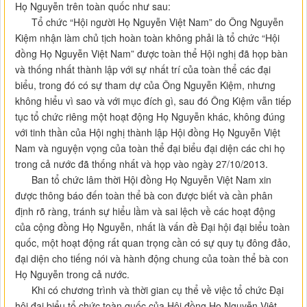
Họ Nguyễn trên toàn quốc như sau:
Tổ chức “Hội người Họ Nguyễn Việt Nam” do Ông Nguyễn
Kiệm nhận làm chủ tịch hoàn toàn không phải là tổ chức “Hội
đồng Họ Nguyễn Việt Nam” được toàn thể Hội nghị đã họp bàn
và thống nhất thành lập với sự nhất trí của toàn thể các đại
biểu, trong đó có sự tham dự của Ông Nguyễn Kiệm, nhưng
không hiểu vì sao và với mục đích gì, sau đó Ông Kiệm vẫn tiếp
tục tổ chức riêng một hoạt động Họ Nguyễn khác, không đúng
với tinh thần của Hội nghị thành lập Hội đồng Họ Nguyễn Việt
Nam và nguyện vọng của toàn thể đại biểu đại diện các chi họ
trong cả nước đã thống nhất và họp vào ngày 27/10/2013.
Ban tổ chức lâm thời Hội đồng Họ Nguyễn Việt Nam xin
được thông báo đến toàn thể bà con được biết và cần phân
định rõ ràng, tránh sự hiểu lầm và sai lệch về các hoạt động
của cộng đồng Họ Nguyễn, nhất là vấn đề Đại hội đại biểu toàn
quốc, một hoạt động rất quan trọng cần có sự quy tụ đông đảo,
đại diện cho tiếng nói và hành động chung của toàn thể bà con
Họ Nguyễn trong cả nước.
Khi có chương trình và thời gian cụ thể về việc tổ chức Đại
hội đại biểu tổ chức toàn quốc của Hội đồng Họ Nguyễn Việt