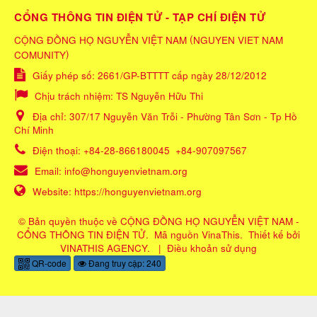
CỔNG THÔNG TIN ĐIỆN TỬ - TẠP CHÍ ĐIỆN TỬ
(
CỘNG ĐỒNG HỌ NGUYỄN VIỆT NAM
NGUYEN VIET NAM
)
COMUNITY
Giấy phép số: 2661/GP-BTTTT cấp ngày 28/12/2012
Chịu trách nhiệm:
TS Nguyễn Hữu Thi
Địa chỉ:
307/17 Nguyễn Văn Trỗi - Phường Tân Sơn - Tp Hồ
Chí Minh
Điện thoại:
+84-28-866180045
+84-907097567
Email:
info@honguyenvietnam.org
Website:
https://honguyenvietnam.org
© Bản quyền thuộc về
CỘNG ĐỒNG HỌ NGUYỄN VIỆT NAM -
CỔNG THÔNG TIN ĐIỆN TỬ
.
Mã nguồn
VinaThis
.
Thiết kế bởi
VINATHIS AGENCY
.
|
Điều khoản sử dụng
QR-code
Đang truy cập: 240