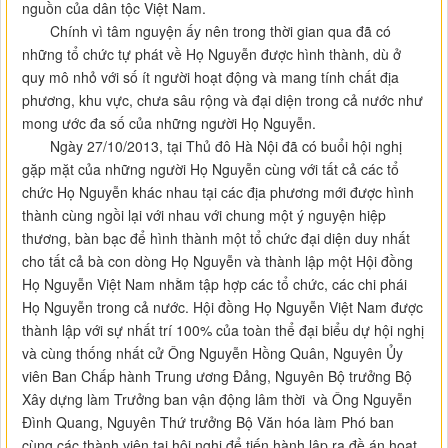
nguồn của dân tộc Việt Nam.
Chính vì tâm nguyện ấy nên trong thời gian qua đã có
những tổ chức tự phát về Họ Nguyễn được hình thành, dù ở
quy mô nhỏ với số ít người hoạt động và mang tính chất địa
phương, khu vực, chưa sâu rộng và đại diện trong cả nước như
mong ước đa số của những người Họ Nguyễn.
Ngày 27/10/2013, tại Thủ đô Hà Nội đã có buổi hội nghị
gặp mặt của những người Họ Nguyễn cùng với tất cả các tổ
chức Họ Nguyễn khác nhau tại các địa phương mới được hình
thành cùng ngồi lại với nhau với chung một ý nguyện hiệp
thương, bàn bạc để hình thành một tổ chức đại diện duy nhất
cho tất cả bà con dòng Họ Nguyễn và thành lập một Hội đồng
Họ Nguyễn Việt Nam nhằm tập hợp các tổ chức, các chi phái
Họ Nguyễn trong cả nước. Hội đồng Họ Nguyễn Việt Nam được
thành lập với sự nhất trí 100% của toàn thể đại biểu dự hội nghị
và cùng thống nhất cử Ông Nguyễn Hồng Quân, Nguyên Ủy
viên Ban Chấp hành Trung ương Đảng, Nguyên Bộ trưởng Bộ
Xây dựng làm Trưởng ban vận động lâm thời và Ông Nguyễn
Đình Quang, Nguyên Thứ trưởng Bộ Văn hóa làm Phó ban
cùng các thành viên tại hội nghị để tiến hành lập ra đề án hoạt