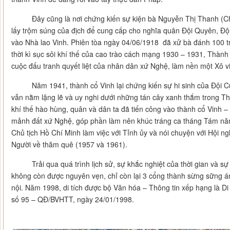
Đây cũng là nơi chứng kiến sự kiện bà Nguyễn Thị Thanh (Chị 
lấy trộm súng của địch để cung cấp cho nghĩa quân Đội Quyên, Đội Ph
vào Nhà lao Vinh. Phiên tòa ngày 04/06/1918 đã xử bà đánh 100 tr
thời kì sục sôi khí thế của cao trào cách mạng 1930 – 1931, Thành
cuộc đấu tranh quyết liệt của nhân dân xứ Nghệ, làm nền một Xô v
Năm 1941, thành cổ Vinh lại chứng kiến sự hi sinh của Đội Cu
vẫn nằm lặng lẽ và uy nghi dưới những tán cây xanh thắm trong T
khí thế hào hùng, quân và dân ta đã tiến công vào thành cổ Vinh –
mảnh đất xứ Nghệ, góp phần làm nên khúc tráng ca tháng Tám năm 
Chủ tịch Hồ Chí Minh làm việc với Tỉnh ủy và nói chuyện với Hội ng
Người về thăm quê (1957 và 1961).
Trải qua quá trình lịch sử, sự khắc nghiệt của thời gian và sự 
không còn được nguyên vẹn, chỉ còn lại 3 cổng thành sừng sững 
nội. Năm 1998, di tích được bộ Văn hóa – Thông tin xếp hạng là Di 
số 95 – QĐ/BVHTT, ngày 24/01/1998.