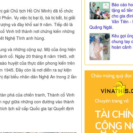
Báo cáo ho
tặng số tiề
gái Chủ tịch Hồ Chí Minh) đã tổ chức
cho gia đì
ấn. Vụ việc bị bại lộ, bà bị bắt, bị giải
Văn Tiên - 
ượng và đày khổ sai 9 năm. Tiếp đó là
Quảng Ngãi.
 cổ Vinh trở thành nơi chứng kiến những
Kêu gọi ủn
iết Nghệ Tĩnh anh hùng.
chung tay 
hoàn cảnh 
ng và những cộng sự. Mộ của ông hiện
hành cổ. Ngày 20 tháng 8 năm 1945, với
 sào huyệt của thực dân phong kiến trên
1945. Đây còn là nơi diễn ra sự kiện
hị đại biểu nhân dân Nghệ An trong 2 lần
tàn phá của chiến tranh, Thành cổ Vinh
án ngự giữa những con đường vào thành
tích lịch sử cấp Quốc gia tại Quyết định