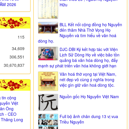
ĂM 2026
Hữu
BLL Kết nối cộng đồng họ Nguyễn
đến thăm Nhà Thờ Vọng Họ
Nguyễn và tìm hiểu về văn hoá
115
dòng họ.
34,609
DJC-DBI Ký kết hợp tác với Viện
Lịch Sử Dòng Họ về việc bảo tồn
306,551
quảng bá văn hóa dòng họ, đẩy
30,670,837
mạnh sự phát triển văn hóa không giới hạn
Văn hoá thờ vọng tại Việt Nam,
nét đẹp vô cùng ý nghĩa trong
việc gìn giữ văn hoá dòng tộc.
Nguồn gốc Họ Nguyễn Việt Nam
 tin cộng
uyễn Việt
i ân Ông
ịch - CEO
Full bộ ảnh chân dung 13 vị vua
 Thăng Long
Triều Nguyễn