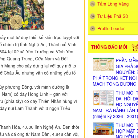
Tấm Lòng Vàng
Tư Liệu Phả Sử
Profile Leader
y một tư duy thiết kế kiến trục tuyệt vời
ế chính trị tỉnh Nghệ An, Thành cổ Vinh
THÔNG BÁO MỚI
804 tại 02 xã Yên Trường và Vĩnh Yên
ường Quang Trung, Cửa Nam và Đội
PHẦN MỀM
h Mạng cho xây dựng lại với quy mô to
GIA PHẢ 
NGUYỄN: 
iến ở Châu Âu nhưng vẫn có những yếu tố
PHÁ TRONG KẾT NỐI
MẠCH TÔNG ĐƯỜNG
hủy phương Đông, với minh đường là
THƯ MỜI 
g Nam) có dãy Hồng Lĩnh – gắn với
ĐẠI HỘI Đ
 (phía tây) có dãy Thiên Nhẫn hùng vĩ
HỌ NGUY
 dãy núi Lam Thành với 3 ngọn Triều
NAM - ĐÀ NẴNG LẦN 
(nhiệm kỳ 2026 - 2031
THƯ MỜI 
Thanh Hóa, 4.000 lính Nghệ An. Đến thời
HỌP MẶT 
hâu và đá ong từ Nam Đàn, 4.848 cân vôi,
NGUYỄN 