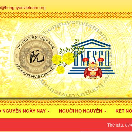
fo@honguyenvietnam.org
Ọ NGUYỄN NGÀY NAY
NGƯỜI HỌ NGUYỄN
KẾT NỐ
Thứ sáu, 07/