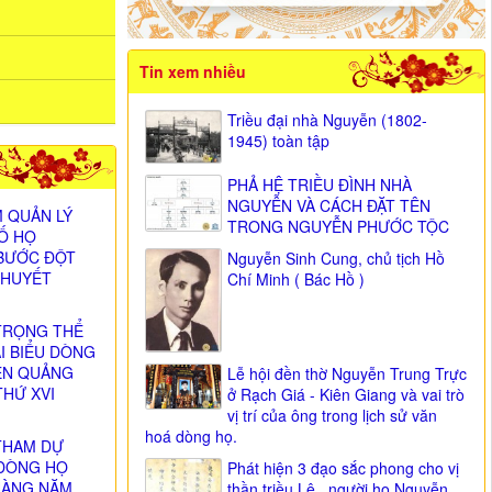
Tin xem nhiều
Triều đại nhà Nguyễn (1802-
1945) toàn tập
PHẢ HỆ TRIỀU ĐÌNH NHÀ
NGUYỄN VÀ CÁCH ĐẶT TÊN
 QUẢN LÝ
TRONG NGUYỄN PHƯỚC TỘC
SỐ HỌ
BƯỚC ĐỘT
Nguyễn Sinh Cung, chủ tịch Hồ
 HUYẾT
Chí Minh ( Bác Hồ )
TRỌNG THỂ
ẠI BIỂU DÒNG
ỄN QUẢNG
Lễ hội đền thờ Nguyễn Trung Trực
THỨ XVI
ở Rạch Giá - Kiên Giang và vai trò
)
vị trí của ông trong lịch sử văn
hoá dòng họ.
THAM DỰ
DÒNG HỌ
Phát hiện 3 đạo sắc phong cho vị
HÀNG NĂM
thần triều Lê , người họ Nguyễn