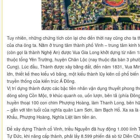
Tuy nhiên, những chứng tích còn lại cho đến thời nay cũng cho ta thấ
của cha ông ta. Nằm ở trung tâm thành phố Vinh – trung tâm kinh t
(còn gọi là thành Nghệ An) được Vua Gia Long khởi dựng từ năm 1
thuộc tổng Yên Trường, huyện Chân Lộc (nay thuộc địa bàn 3 ph
Cung). Lúc đầu, Thành được xây bằng đất, đến năm 1831, Vua Min
lớn, thiết kế theo kiểu vô băng, một kiểu thành lũy kiên cố phổ b
truyền thống của kiến trúc Á Đông.
Vị trí dựng thành được các bậc tiền nhân vận dụng thuyết phong t
dòng sông Cồn Mộc, 9 khúc quanh co, uốn lượn, bên tả (phía Đôn
huyền thoại 100 con chim Phượng Hoàng, làm Thanh Long, bên hữu
– gắn với tên tuổi của nghĩa quân Lam Sơn, làm Bạch Hổ. Xa xa là
Khẩu, Phượng Hoàng, Nghĩa Liệt làm tiền án.
Để xây dựng Thành cổ Vinh, triều Nguyễn đã huy động 1.000 lính 
Tự Đức, khi nâng cấp thành, phải lấy 8.599 phiến đá sò từ Diễn C