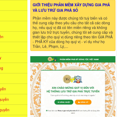
GIỚI THIỆU PHẦN MỀM XÂY DỰNG GIA PHẢ
VÀ LƯU TRỬ GIA PHẢ SỐ
Phần mềm này được chúng tôi tuỳ biến và có
thể cung cấp theo yêu cầu cho tất cả các dòng
họ, nếu quý vị đã có tên miền riêng và không
gian lưu trử trực tuyến, chúng tôi sẽ cung cấp và
̃n
thiết lập cho quý vị dùng riêng theo tên GIA PHẢ
- PHẢ KÝ của dòng họ quý vị - ví dụ như họ
Trần, Lê, Phạm, Lý,...
y
ng
yễn
guyễn
guyễn