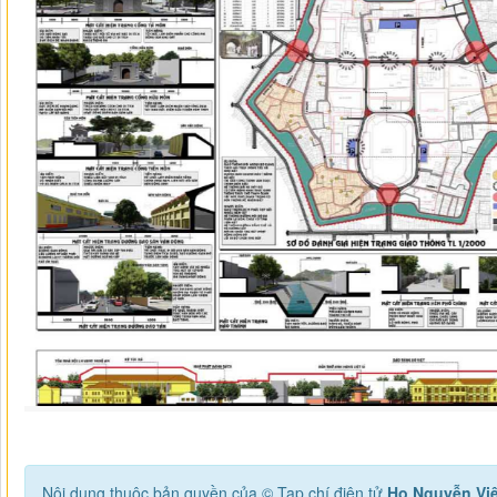
Nội dung thuộc bản quyền của © Tạp chí điện tử
Họ Nguyễn Vi