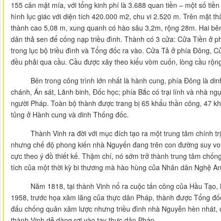
155 cân mật mía, với tổng kinh phí là 3.688 quan tiền – một số tiền
hình lục giác với diện tích 420.000 m2, chu vi 2.520 m. Trên mặt t
thành cao 5,08 m, xung quanh có hào sâu 3,2m, rộng 28m. Hai bê
dân thả sen để cống nạp triều đình. Thành có 3 cửa: Cửa Tiền ở p
trong lục bộ triều đình và Tổng đốc ra vào. Cửa Tả ở phía Đông, 
đều phải qua cầu. Cầu được xây theo kiểu vòm cuốn, lòng cầu rộng
Bên trong công trình lớn nhất là hành cung, phía Đông là dinh
chánh, Án sát, Lãnh binh, Đốc học; phía Bắc có trại lính và nhà ng
người Pháp. Toàn bộ thành được trang bị 65 khẩu thần công, 47 khẩ
tủng ở Hành cung và dinh Thống đốc.
Thành Vinh ra đời với mục đích tạo ra một trung tâm chính trị,
nhưng chế độ phong kiến nhà Nguyến đang trên con đường suy von
cực theo ý đồ thiết kế. Thậm chí, nó sớm trở thành trung tâm chống
tích của một thời kỳ bi thương mà hào hùng của Nhân dân Nghệ An
Năm 1818, tại thành Vinh nổ ra cuộc tấn công của Hầu Tạo, là
1958, trước họa xâm lăng của thực dân Pháp, thành được Tổng đố
đấu chống quân xâm lược nhưng triều đình nhà Nguyễn hèn nhát, đ
thành Vinh dễ dàng rơi vào tay thực dân Pháp.