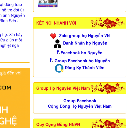
ạt động trao
n hỗ trợ đợt 01
nh anh Nguyễn
Bình Sơn -
KẾT NỐI NHANH VỚI
g hộ: Xin hãy
Zalo group họ Nguyễn VN
cứu giúp một
Danh Nhân họ Nguyễn
nghiệt ngã
f
.
Facebook họ Nguyễn
f
.
Group Facebook họ Nguyễn
Đăng Ký Thành Viên
Group Họ Nguyễn Việt Nam
Group Facebook
Cộng Đồng Họ Nguyễn Việt Nam
Quỹ Cộng Đồng HNVN