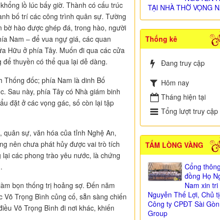
 khổng lồ lúc bấy giờ. Thành có cấu trúc
TẠI NHÀ THỜ VỌNG N
hành bố trí các công trình quân sự. Tường
n bờ hào được ghép đá, trong hào, người
hía Nam – để vua ngự giá, các quan
Thống kê
Cửa Hữu ở phía Tây. Muốn đi qua các cửa
 để thuyền có thể qua lại dễ dàng.
Đang truy cập
 Thống đốc; phía Nam là dinh Bố
Hôm nay
ục. Sau này, phía Tây có Nhà giám binh
Tháng hiện tại
u đặt ở các vọng gác, số còn lại tập
Tổng lượt truy cập
 quân sự, văn hóa của tỉnh Nghệ An,
g nên chưa phát hủy được vai trò tích
TẤM LÒNG VÀNG
 lại các phong trào yêu nước, là chứng
.
Cổng thông
đồng Họ Ng
m bọn thống trị hoảng sợ. Đến năm
Nam xin tr
Nguyễn Thế Lợi, Chủ t
c Võ Trọng Bình củng cố, sẵn sàng chiến
Công ty CPĐT Sài Gòn
iều Võ Trọng Bình đi nơi khác, khiến
Group