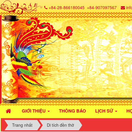
+84-28-866180045
+84-907097567
in
GIỚI THIỆU
THÔNG BÁO
LỊCH SỬ
H
Trang nhất
Di tích đền thờ