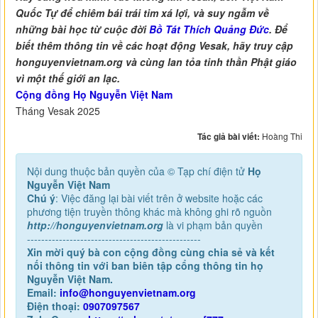
Quốc Tự để chiêm bái trái tim xá lợi, và suy ngẫm về
những bài học từ cuộc đời
Bồ Tát Thích Quảng Đức
. Để
biết thêm thông tin về các hoạt động Vesak, hãy truy cập
honguyenvietnam.org và cùng lan tỏa tinh thần Phật giáo
vì một thế giới an lạc.
Cộng đồng Họ Nguyễn Việt Nam
Tháng Vesak 2025
Tác giả bài viết:
Hoàng Thi
Nội dung thuộc bản quyền của © Tạp chí điện tử
Họ
Nguyễn Việt Nam
Chú ý
: Việc đăng lại bài viết trên ở website hoặc các
phương tiện truyền thông khác mà không ghi rõ nguồn
http://honguyenvietnam.org
là vi phạm bản quyền
-------------------------------------------------
Xin mời quý bà con cộng đồng cùng chia sẻ và kết
nối thông tin với ban biên tập cổng thông tin họ
Nguyễn Việt Nam.
Email:
info@honguyenvietnam.org
Điện thoại:
0907097567