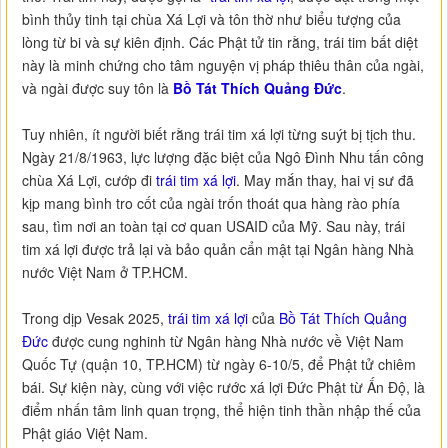
bình thủy tinh tại chùa Xá Lợi và tôn thờ như biểu tượng của
lòng từ bi và sự kiên định. Các Phật tử tin rằng, trái tim bất diệt
này là minh chứng cho tâm nguyện vị pháp thiêu thân của ngài,
và ngài được suy tôn là
Bồ Tát Thích Quảng Đức
.
Tuy nhiên, ít người biết rằng trái tim xá lợi từng suýt bị tịch thu.
Ngày 21/8/1963, lực lượng đặc biệt của Ngô Đình Nhu tấn công
chùa Xá Lợi, cướp đi
trái tim xá lợi
. May mắn thay, hai vị sư đã
kịp mang bình tro cốt của ngài trốn thoát qua hàng rào phía
sau, tìm nơi an toàn tại cơ quan USAID của Mỹ. Sau này, trái
tim xá lợi được trả lại và bảo quản cẩn mật tại Ngân hàng Nhà
nước Việt Nam ở TP.HCM.
Trong dịp Vesak 2025,
trái tim xá lợi
của
Bồ Tát Thích Quảng
Đức
được cung nghinh từ Ngân hàng Nhà nước về Việt Nam
Quốc Tự (quận 10, TP.HCM) từ ngày 6-10/5, để Phật tử chiêm
bái. Sự kiện này, cùng với việc rước xá lợi Đức Phật từ Ấn Độ, là
điểm nhấn tâm linh quan trọng, thể hiện tinh thần nhập thế của
Phật giáo Việt Nam.