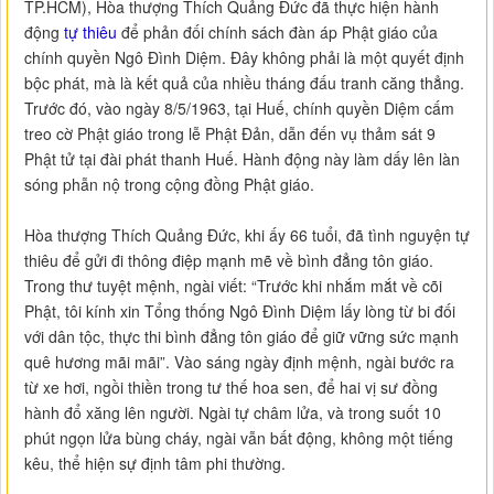
TP.HCM), Hòa thượng Thích Quảng Đức đã thực hiện hành
động
tự thiêu
để phản đối chính sách đàn áp Phật giáo của
chính quyền Ngô Đình Diệm. Đây không phải là một quyết định
bộc phát, mà là kết quả của nhiều tháng đấu tranh căng thẳng.
Trước đó, vào ngày 8/5/1963, tại Huế, chính quyền Diệm cấm
treo cờ Phật giáo trong lễ Phật Đản, dẫn đến vụ thảm sát 9
Phật tử tại đài phát thanh Huế. Hành động này làm dấy lên làn
sóng phẫn nộ trong cộng đồng Phật giáo.
Hòa thượng Thích Quảng Đức, khi ấy 66 tuổi, đã tình nguyện tự
thiêu để gửi đi thông điệp mạnh mẽ về bình đẳng tôn giáo.
Trong thư tuyệt mệnh, ngài viết: “Trước khi nhắm mắt về cõi
Phật, tôi kính xin Tổng thống Ngô Đình Diệm lấy lòng từ bi đối
với dân tộc, thực thi bình đẳng tôn giáo để giữ vững sức mạnh
quê hương mãi mãi”. Vào sáng ngày định mệnh, ngài bước ra
từ xe hơi, ngồi thiền trong tư thế hoa sen, để hai vị sư đồng
hành đổ xăng lên người. Ngài tự châm lửa, và trong suốt 10
phút ngọn lửa bùng cháy, ngài vẫn bất động, không một tiếng
kêu, thể hiện sự định tâm phi thường.