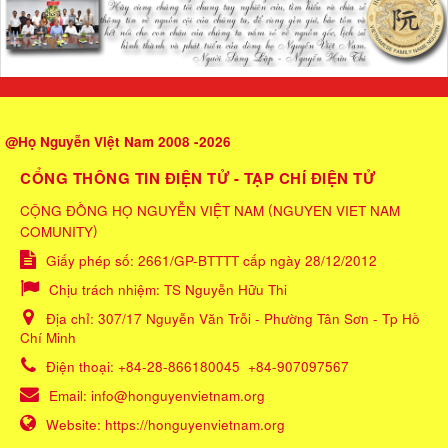
@Họ Nguyễn Việt Nam 2008 -2026
CỔNG THÔNG TIN ĐIỆN TỬ - TẠP CHÍ ĐIỆN TỬ
(
CỘNG ĐỒNG HỌ NGUYỄN VIỆT NAM
NGUYEN VIET NAM
)
COMUNITY
Giấy phép số: 2661/GP-BTTTT cấp ngày 28/12/2012
Chịu trách nhiệm:
TS Nguyễn Hữu Thi
Địa chỉ:
307/17 Nguyễn Văn Trỗi - Phường Tân Sơn - Tp Hồ
Chí Minh
Điện thoại:
+84-28-866180045
+84-907097567
Email:
info@honguyenvietnam.org
Website:
https://honguyenvietnam.org