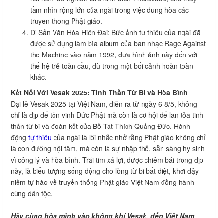
tầm nhìn rộng lớn của ngài trong việc dung hòa các
truyền thống Phật giáo.
Di Sản Văn Hóa Hiện Đại: Bức ảnh tự thiêu của ngài đã
được sử dụng làm bìa album của ban nhạc Rage Against
the Machine vào năm 1992, đưa hình ảnh này đến với
thế hệ trẻ toàn cầu, dù trong một bối cảnh hoàn toàn
khác.
Kết Nối Với Vesak 2025: Tinh Thần Từ Bi và Hòa Bình
Đại lễ Vesak 2025 tại Việt Nam, diễn ra từ ngày 6-8/5, không
chỉ là dịp để tôn vinh Đức Phật mà còn là cơ hội để lan tỏa tinh
thần từ bi và đoàn kết của Bồ Tát Thích Quảng Đức. Hành
động
tự thiêu
của ngài là lời nhắc nhở rằng Phật giáo không chỉ
là con đường nội tâm, mà còn là sự nhập thế, sẵn sàng hy sinh
vì công lý và hòa bình. Trái tim xá lợi, được chiêm bái trong dịp
này, là biểu tượng sống động cho lòng từ bi bất diệt, khơi dậy
niềm tự hào về truyền thống Phật giáo Việt Nam đồng hành
cùng dân tộc.
Hãy cùng hòa mình vào không khí Vesak, đến Việt Nam