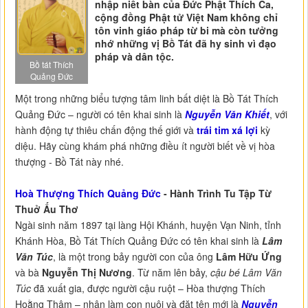
nhập niết bàn của Đức Phật Thích Ca,
cộng đồng Phật tử Việt Nam không chỉ
tôn vinh giáo pháp từ bi mà còn tưởng
nhớ những vị Bồ Tát đã hy sinh vì đạo
pháp và dân tộc.
Bồ tát Thích
Quảng Đức
Một trong những biểu tượng tâm linh bất diệt là Bồ Tát Thích
Quảng Đức – người có tên khai sinh là
Nguyễn Văn Khiết
, với
hành động tự thiêu chấn động thế giới và
trái tim xá lợi
kỳ
diệu. Hãy cùng khám phá những điều ít người biết về vị hòa
thượng - Bồ Tát này nhé.
Hoà Thượng Thích Quảng Đức
- Hành Trình Tu Tập Từ
Thuở Ấu Thơ
Ngài sinh năm 1897 tại làng Hội Khánh, huyện Vạn Ninh, tỉnh
Khánh Hòa, Bồ Tát Thích Quảng Đức có tên khai sinh là
Lâm
Văn Túc
, là một trong bảy người con của ông
Lâm Hữu Ứng
và bà
Nguyễn Thị Nương
. Từ năm lên bảy,
cậu bé Lâm Văn
Túc
đã xuất gia, được người cậu ruột – Hòa thượng Thích
Hoằng Thâm – nhận làm con nuôi và đặt tên mới là
Nguyễn