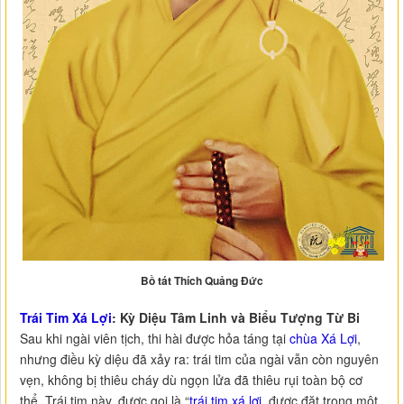
Bồ tát Thích Quảng Đức
Trái Tim Xá Lợi
: Kỳ Diệu Tâm Linh và Biểu Tượng Từ Bi
Sau khi ngài viên tịch, thi hài được hỏa táng tại
chùa Xá Lợi
,
nhưng điều kỳ diệu đã xảy ra: trái tim của ngài vẫn còn nguyên
vẹn, không bị thiêu cháy dù ngọn lửa đã thiêu rụi toàn bộ cơ
thể. Trái tim này, được gọi là “
trái tim xá lợi
, được đặt trong một