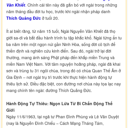
Văn Khiết
.
Chính cái tên này đã gắn bó với ngài trong những
năm tháng đầu đời tu học, trước khi ngài nhận pháp danh
Thích Quảng Đức
ở tuổi 20.
Ít ai biết rằng, từ năm 15 tuổi, Ngài Nguyễn Văn Khiết đã thọ
giới sa-di và bắt đầu hành trình tu tập khắc khổ. Ngài từng ẩn tu
ba năm trên một ngọn núi gần Ninh Hòa, sống đời cô tịch để
thiền định và nghiên cứu kinh điển. Sau đó, ngài trở lại đời
thường, mang ánh sáng Phật pháp đến khắp miền Trung và
miền Nam Việt Nam. Với tâm nguyện hoằng pháp, ngài đã khai
sơn và trùng tu 31 ngôi chùa, trong đó có chùa Quan Thế Âm ở
Gia Định – nơi ngài trụ trì trước khi thực hiện hành động tự
thiêu lịch sử. Điều đặc biệt, con đường nơi chùa này tọa lạc nay
mang chính tên ngài: đường Thích Quảng Đức.
Hành Động Tự Thiêu: Ngọn Lửa Từ Bi Chấn Động Thế
Giới
Ngày 11/6/1963, tại ngã tư Phan Đình Phùng và Lê Văn Duyệt
(nay là Nguyễn Đình Chiểu – Cách Mạng Tháng Tám,