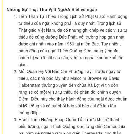
Những Sự Thật Thú Vị Ít Người Biết về ngài:
Tiền Thân Tự Thiêu Trong Lịch Sử Phật Giáo: Hành động
tự thiêu của ngài không phải là duy nhất. Trong lịch sử
Phật giáo Việt Nam, đã có những ghi chép về các vị sư tự
thiêu để cúng dường Đức Phật, với trường hợp gần nhất
được ghi nhận vào năm 1950 tại miền Bắc. Tuy nhiên,
hành động của ngài Thích Quảng Đức mang ý nghĩa
chính trị và xã hội sâu sắc, vượt ra ngoài khuôn khổ tôn
giáo.
Mối Quan Hệ Với Báo Chí Phương Tây: Trước ngày tự
thiêu, các nhà báo Mỹ như Malcolm Browne và David
Halberstam thường xuyên đến chùa Xá Lợi vì tin đồn
rằng sẽ có một vị sư tự thiêu để phản đối chính quyền
Diệm. Điều này cho thấy hành động của ngài được chuẩn
bị kỹ lưỡng và có sự phối hợp với báo chí để lan tỏa
thông điệp.
Hành Trình Hoằng Pháp Quốc Tế: Trước khi trở thành
biểu tượng, ngài Thích Quảng Đức từng đến Campuchia
hai năm để nghiên cứu kinh điển Theravada, cho thấy