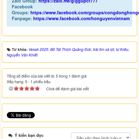
Zalo Group:
https://zalo.me/g/ggupcf777
Facebook
Groups:
https://www.facebook.com/groups/congdonghong
Fanpage:
https://www.facebook.com/honguyenvietnam
Từ khóa:
Vesak 2025
,
Bồ Tát Thích Quảng Đức
,
trái tim xá lợi
,
tự thiêu
,
Nguyễn Văn Khiết
Tổng số điểm của bài viết là: 5 trong 1 đánh giá
Xếp hạng:
5
-
1
phiếu bầu
Click để đánh giá bài viết
Ý kiến bạn đọc