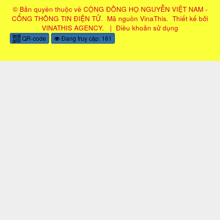
© Bản quyền thuộc về
CỘNG ĐỒNG HỌ NGUYỄN VIỆT NAM -
CỔNG THÔNG TIN ĐIỆN TỬ
.
Mã nguồn
VinaThis
.
Thiết kế bởi
VINATHIS AGENCY
.
|
Điều khoản sử dụng
QR-code
Đang truy cập: 161