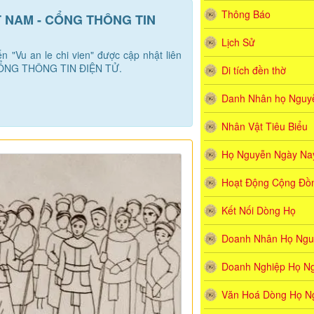
Thông Báo
ỆT NAM - CỔNG THÔNG TIN
Lịch Sử
ến "Vu an le chi vien" được cập nhật liên
CỔNG THÔNG TIN ĐIỆN TỬ.
Di tích đền thờ
Danh Nhân họ Nguyê
Nhân Vật Tiêu Biểu
Họ Nguyễn Ngày Na
Hoạt Động Cộng Đồ
Kết Nối Dòng Họ
Doanh Nhân Họ Ngu
Doanh Nghiệp Họ N
Văn Hoá Dòng Họ N