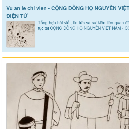
Vu an le chi vien - CỘNG ĐỒNG HỌ NGUYỄN VI
ĐIỆN TỬ
Tổng hợp bài viết, tin tức và sự kiện liên quan đ
tục tại CỘNG ĐỒNG HỌ NGUYỄN VIỆT NAM - 