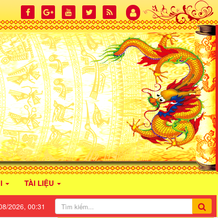
I
TÀI LIỆU
08/2026, 00:31