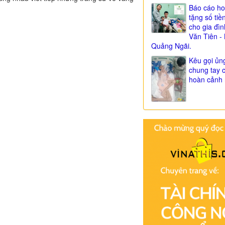
Báo cáo ho
tặng số tiề
cho gia đì
Văn Tiên - 
Quảng Ngãi.
Kêu gọi ủn
chung tay 
hoàn cảnh 