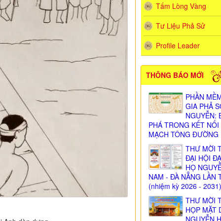
Tấm Lòng Vàng
Tư Liệu Phả Sử
Profile Leader
THÔNG BÁO MỚI
PHẦN MỀM
GIA PHẢ 
NGUYỄN: 
PHÁ TRONG KẾT NỐI
MẠCH TÔNG ĐƯỜNG
THƯ MỜI 
ĐẠI HỘI Đ
HỌ NGUY
NAM - ĐÀ NẴNG LẦN 
(nhiệm kỳ 2026 - 2031
THƯ MỜI 
HỌP MẶT 
NGUYỄN 