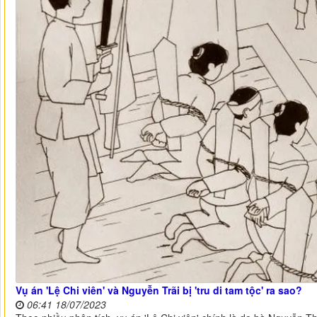
Vụ án 'Lệ Chi viên' và Nguyễn Trãi bị 'tru di tam tộc' ra sao?
06:41 18/07/2023