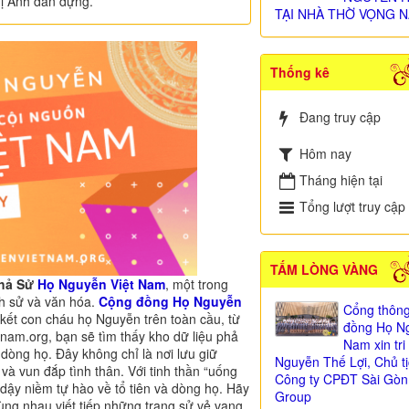
hị Anh dàn dựng.
TẠI NHÀ THỜ VỌNG N
Thống kê
Đang truy cập
Hôm nay
Tháng hiện tại
Tổng lượt truy cập
TẤM LÒNG VÀNG
Phả Sử
Họ Nguyễn Việt Nam
, một trong
ch sử và văn hóa.
Cộng đồng Họ Nguyễn
Cổng thông
n kết con cháu họ Nguyễn trên toàn cầu, từ
đồng Họ Ng
nam.org, bạn sẽ tìm thấy kho dữ liệu phả
Nam xin tr
 dòng họ. Đây không chỉ là nơi lưu giữ
Nguyễn Thế Lợi, Chủ t
và vun đắp tình thân. Với tinh thần “uống
Công ty CPĐT Sài Gòn
i dậy niềm tự hào về tổ tiên và dòng họ. Hãy
Group
ng nhau viết tiếp những trang sử vẻ vang