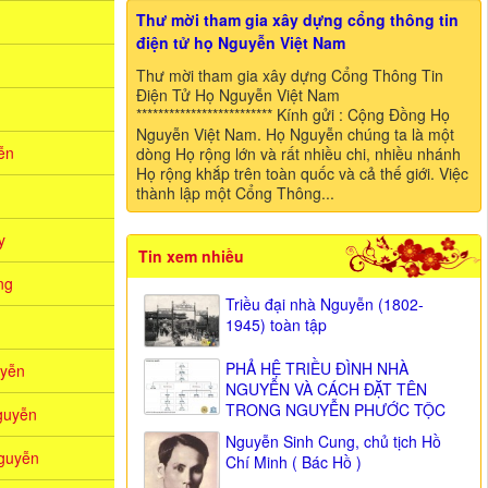
Thư mời tham gia xây dựng cổng thông tin
điện tử họ Nguyễn Việt Nam
Thư mời tham gia xây dựng Cổng Thông Tin
Điện Tử Họ Nguyễn Việt Nam
************************* Kính gửi : Cộng Đồng Họ
Nguyễn Việt Nam. Họ Nguyễn chúng ta là một
̃n
dòng Họ rộng lớn và rất nhiều chi, nhiều nhánh
Họ rộng khắp trên toàn quốc và cả thế giới. Việc
thành lập một Cổng Thông...
y
Tin xem nhiều
ng
Triều đại nhà Nguyễn (1802-
1945) toàn tập
PHẢ HỆ TRIỀU ĐÌNH NHÀ
yễn
NGUYỄN VÀ CÁCH ĐẶT TÊN
TRONG NGUYỄN PHƯỚC TỘC
guyễn
Nguyễn Sinh Cung, chủ tịch Hồ
guyễn
Chí Minh ( Bác Hồ )