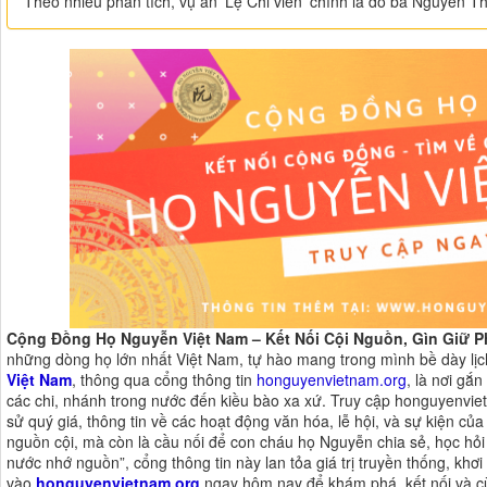
Theo nhiều phân tích, vụ án 'Lệ Chi viên' chính là do bà Nguyễn T
Cộng Đồng Họ Nguyễn Việt Nam – Kết Nối Cội Nguồn, Gìn Giữ 
những dòng họ lớn nhất Việt Nam, tự hào mang trong mình bề dày lị
Việt Nam
, thông qua cổng thông tin
honguyenvietnam.org
, là nơi gắ
các chi, nhánh trong nước đến kiều bào xa xứ. Truy cập honguyenviet
sử quý giá, thông tin về các hoạt động văn hóa, lễ hội, và sự kiện của
nguồn cội, mà còn là cầu nối để con cháu họ Nguyễn chia sẻ, học hỏi 
nước nhớ nguồn”, cổng thông tin này lan tỏa giá trị truyền thống, khơ
vào
honguyenvietnam.org
ngay hôm nay để khám phá, kết nối và cù