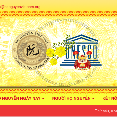
fo@honguyenvietnam.org
Ọ NGUYỄN NGÀY NAY
NGƯỜI HỌ NGUYỄN
KẾT NỐ
Thứ sáu, 07/