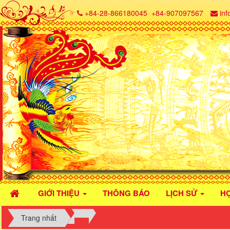
+84-28-866180045
+84-907097567
in
GIỚI THIỆU
THÔNG BÁO
LỊCH SỬ
H
Trang nhất