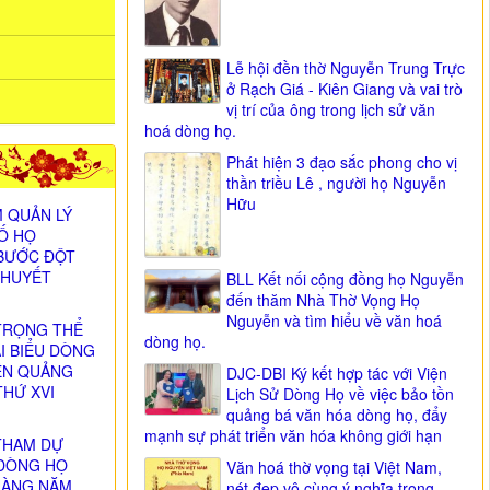
Lễ hội đền thờ Nguyễn Trung Trực
ở Rạch Giá - Kiên Giang và vai trò
vị trí của ông trong lịch sử văn
hoá dòng họ.
Phát hiện 3 đạo sắc phong cho vị
thần triều Lê , người họ Nguyễn
Hữu
 QUẢN LÝ
SỐ HỌ
BƯỚC ĐỘT
 HUYẾT
BLL Kết nối cộng đồng họ Nguyễn
đến thăm Nhà Thờ Vọng Họ
Nguyễn và tìm hiểu về văn hoá
TRỌNG THỂ
dòng họ.
ẠI BIỂU DÒNG
ỄN QUẢNG
DJC-DBI Ký kết hợp tác với Viện
THỨ XVI
Lịch Sử Dòng Họ về việc bảo tồn
)
quảng bá văn hóa dòng họ, đẩy
mạnh sự phát triển văn hóa không giới hạn
THAM DỰ
DÒNG HỌ
Văn hoá thờ vọng tại Việt Nam,
HÀNG NĂM
nét đẹp vô cùng ý nghĩa trong