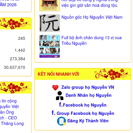
ĂM 2026
việc gìn giữ văn hoá dòng tộc.
Nguồn gốc Họ Nguyễn Việt Nam
Full bộ ảnh chân dung 13 vị vua
245
Triều Nguyễn
1,442
273,384
30,637,670
KẾT NỐI NHANH VỚI
Zalo group họ Nguyễn VN
Danh Nhân họ Nguyễn
 tin cộng
f
.
Facebook họ Nguyễn
uyễn Việt
f
.
i ân Ông
Group Facebook họ Nguyễn
ịch - CEO
Đăng Ký Thành Viên
 Thăng Long