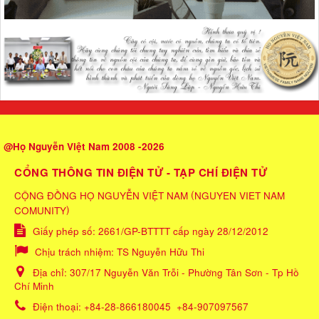
@Họ Nguyễn Việt Nam 2008 -2026
CỔNG THÔNG TIN ĐIỆN TỬ - TẠP CHÍ ĐIỆN TỬ
(
CỘNG ĐỒNG HỌ NGUYỄN VIỆT NAM
NGUYEN VIET NAM
)
COMUNITY
Giấy phép số: 2661/GP-BTTTT cấp ngày 28/12/2012
Chịu trách nhiệm:
TS Nguyễn Hữu Thi
Địa chỉ:
307/17 Nguyễn Văn Trỗi - Phường Tân Sơn - Tp Hồ
Chí Minh
Điện thoại:
+84-28-866180045
+84-907097567