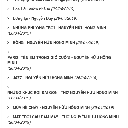
(26/04/2019)
Hoa Hậu vuờn nhà ta
(26/04/2019)
Đứng lại - Nguyễn Duy
NHỮNG PHƯƠNG TRỜI - NGUYỄN HỮU HỒNG MINH
(26/04/2019)
(26/04/2019)
BỖNG - NGUYỄN HỮU HỒNG MINH
PARIS, TÊN EM TRONG GIÓ CUỐN! - NGUYỄN HỮU HỒNG
MINH
(26/04/2019)
(26/04/2019)
JAZZ - NGUYỄN HỮU HỒNG MINH
NHỮNG KHÚC RỜI SÀI GÒN - THƠ NGUYỄN HỮU HỒNG MINH
(26/04/2019)
(26/04/2019)
MÙA HÈ CHÁY - NGUYỄN HỮU HỒNG MINH
MẶT TRỜI SAU ĐÁM MÂY - THƠ NGUYỄN HỮU HỒNG MINH
(26/04/2019)