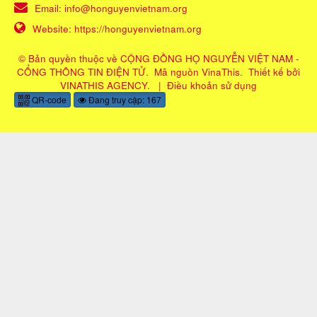
Email:
info@honguyenvietnam.org
Website:
https://honguyenvietnam.org
© Bản quyền thuộc về
CỘNG ĐỒNG HỌ NGUYỄN VIỆT NAM -
CỔNG THÔNG TIN ĐIỆN TỬ
.
Mã nguồn
VinaThis
.
Thiết kế bởi
VINATHIS AGENCY
.
|
Điều khoản sử dụng
QR-code
Đang truy cập: 167