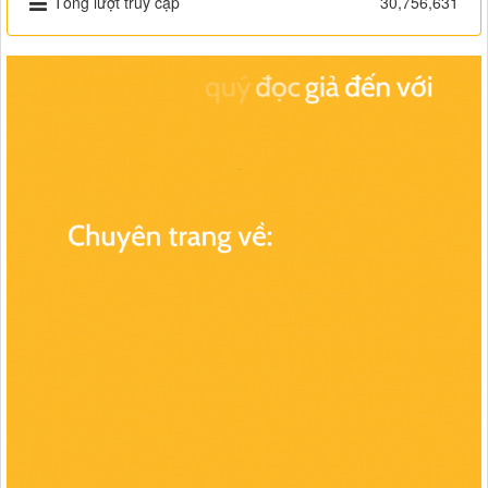
Tổng lượt truy cập
30,756,631