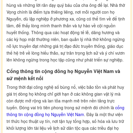
hùng và những lời răn dạy quý báu của cha ông để lại. Nhà thờ
Vọng chính là điểm tựa thiêng liêng, nơi mỗi người con họ
Nguyễn, dù lập nghiệp ở phương xa, cũng có thể tìm về để tịnh
tâm, để thấy lòng mình thanh thản và tự hào về cội nguồn
huyết thống. Thông qua các hoạt động tế lễ, dâng hương và
các kỳ họp mặt thường niên, ban quản lý nhà thờ không ngừng
nỗ lực truyền đạt những giá trị đạo đức truyền thống, giáo dục
thế hệ trẻ về lòng hiếu thảo, sự trân trọng lịch sử và ý chí vươn
lên không ngừng trong học tập cũng như phát triển sự nghiệp.
Cổng thông tin cộng đồng họ Nguyễn Việt Nam và
sứ mệnh kết nối
Trong thời đại công nghệ số bùng nổ, việc bảo tồn và phát huy
giá trị dòng họ không chỉ giới hạn ở các không gian vật lý mà
còn được mở rộng và lan tỏa mạnh mẽ trên nền tảng trực
tuyến. Đóng vai trò tiên phong trong sứ mệnh đó chính là
cổng
thông tin cộng đồng họ Nguyễn Việt Nam
. Đây là một thư viện
tri thức học thuật uy tín, nơi tận tụy tổng hợp, số hóa và lưu trữ
khối lượng lớn tài liệu về lịch sử dân tộc qua các triều đại họ