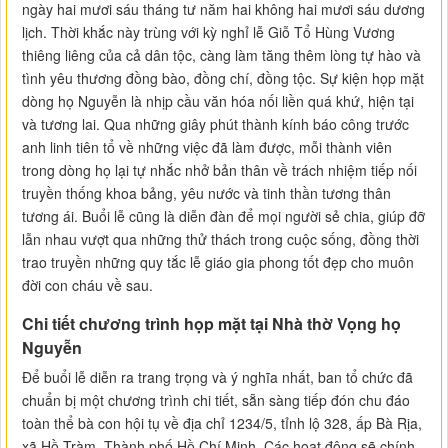
ngày hai mươi sáu tháng tư năm hai không hai mươi sáu dương
lịch. Thời khắc này trùng với kỳ nghỉ lễ Giỗ Tổ Hùng Vương
thiêng liêng của cả dân tộc, càng làm tăng thêm lòng tự hào và
tình yêu thương đồng bào, đồng chí, đồng tộc. Sự kiện họp mặt
dòng họ Nguyễn là nhịp cầu văn hóa nối liền quá khứ, hiện tại
và tương lai. Qua những giây phút thành kính báo công trước
anh linh tiên tổ về những việc đã làm được, mỗi thành viên
trong dòng họ lại tự nhắc nhở bản thân về trách nhiệm tiếp nối
truyền thống khoa bảng, yêu nước và tinh thần tương thân
tương ái. Buổi lễ cũng là diễn đàn để mọi người sẻ chia, giúp đỡ
lẫn nhau vượt qua những thử thách trong cuộc sống, đồng thời
trao truyền những quy tắc lễ giáo gia phong tốt đẹp cho muôn
đời con cháu về sau.
Chi tiết chương trình họp mặt tại Nhà thờ Vọng họ
Nguyễn
Để buổi lễ diễn ra trang trọng và ý nghĩa nhất, ban tổ chức đã
chuẩn bị một chương trình chi tiết, sẵn sàng tiếp đón chu đáo
toàn thể bà con hội tụ về địa chỉ 1234/5, tỉnh lộ 328, ấp Bà Rịa,
xã Hồ Tràm, Thành phố Hồ Chí Minh. Các hoạt động sẽ chính