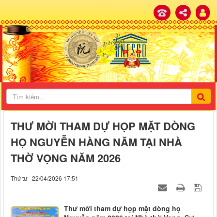
THƯ MỜI THAM DỰ HỌP MẶT DÒNG
HỌ NGUYỄN HÀNG NĂM TẠI NHÀ
THỜ VỌNG NĂM 2026
Thứ tư - 22/04/2026 17:51
Thư mời tham dự họp mặt dòng họ