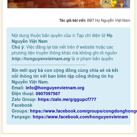
Tác giả bài viết:
BBT Họ Nguyễn Việt Nam
Nội dung thuộc bản quyền của © Tạp chí điện tử
Họ
Nguyễn Việt Nam
Chú ý
: Việc đăng lại bài viết trên ở website hoặc các
phương tiện truyền thông khác mà không ghi rõ nguồn
http://honguyenvietnam.org
là vi phạm bản quyền
-------------------------------------------------
Xin mời quý bà con cộng đồng cùng chia sẻ và kết
nối thông tin với ban biên tập cổng thông tin họ
Nguyễn Việt Nam.
Email:
info@honguyenvietnam.org
Điện thoại:
0907097567
Zalo Group:
https://zalo.me/g/ggupcf777
Facebook
Groups:
https://www.facebook.com/groups/congdonghong
Fanpage:
https://www.facebook.com/honguyenvietnam