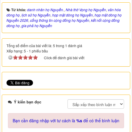
Từ khóa:
danh nhân họ Nguyễn.
,
Nhà thờ Vọng họ Nguyễn
,
văn hóa
dòng họ
,
lịch sử họ Nguyễn
,
họp mặt dòng họ Nguyễn
,
họp mặt dòng họ
Nguyễn 2026
,
cổng thông tin cộng đồng họ Nguyễn
,
kết nối cộng đồng
dòng họ
,
gia phả họ Nguyễn
Tổng số điểm của bài viết là: 5 trong 1 đánh giá
Xếp hạng:
5
-
1
phiếu bầu
Click để đánh giá bài viết
Ý kiến bạn đọc
Bạn cần đăng nhập với tư cách là
%s
để có thể bình luận