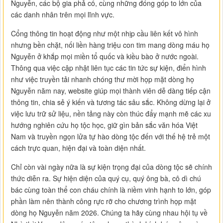
Nguyễn, các bộ gia phả cổ, cùng những đóng góp to lớn của
các danh nhân trên mọi lĩnh vực.
Cổng thông tin hoạt động như một nhịp cầu liên kết vô hình
nhưng bền chặt, nối liền hàng triệu con tim mang dòng máu họ
Nguyễn ở khắp mọi miền tổ quốc và kiều bào ở nước ngoài.
Thông qua việc cập nhật liên tục các tin tức sự kiện, điển hình
như việc truyền tải nhanh chóng thư mời họp mặt dòng họ
Nguyễn năm nay, website giúp mọi thành viên dễ dàng tiếp cận
thông tin, chia sẻ ý kiến và tương tác sâu sắc. Không dừng lại ở
việc lưu trữ sử liệu, nền tảng này còn thúc đẩy mạnh mẽ các xu
hướng nghiên cứu họ tộc học, giữ gìn bản sắc văn hóa Việt
Nam và truyền ngọn lửa tự hào dòng tộc đến với thế hệ trẻ một
cách trực quan, hiện đại và toàn diện nhất.
Chỉ còn vài ngày nữa là sự kiện trọng đại của dòng tộc sẽ chính
thức diễn ra. Sự hiện diện của quý cụ, quý ông bà, cô dì chú
bác cùng toàn thể con cháu chính là niềm vinh hạnh to lớn, góp
phần làm nên thành công rực rỡ cho chương trình họp mặt
dòng họ Nguyễn năm 2026. Chúng ta hãy cùng nhau hội tụ về