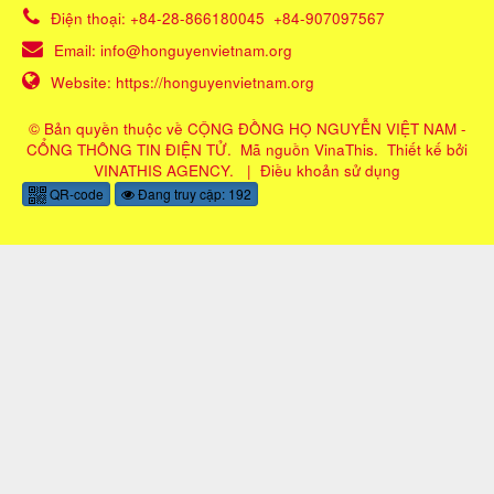
Điện thoại:
+84-28-866180045
+84-907097567
Email:
info@honguyenvietnam.org
Website:
https://honguyenvietnam.org
© Bản quyền thuộc về
CỘNG ĐỒNG HỌ NGUYỄN VIỆT NAM -
CỔNG THÔNG TIN ĐIỆN TỬ
.
Mã nguồn
VinaThis
.
Thiết kế bởi
VINATHIS AGENCY
.
|
Điều khoản sử dụng
QR-code
Đang truy cập: 192