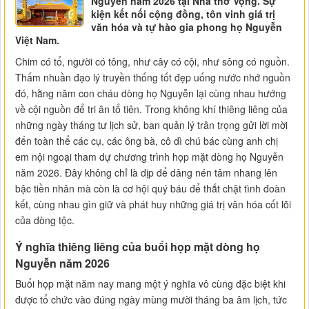
Nguyễn năm 2026 tại Nhà thờ Vọng. Sự
kiện kết nối cộng đồng, tôn vinh giá trị
văn hóa và tự hào gia phong họ Nguyễn
Việt Nam.
Chim có tổ, người có tông, như cây có cội, như sông có nguồn.
Thấm nhuần đạo lý truyền thống tốt đẹp uống nước nhớ nguồn
đó, hằng năm con cháu dòng họ Nguyễn lại cùng nhau hướng
về cội nguồn để tri ân tổ tiên. Trong không khí thiêng liêng của
những ngày tháng tư lịch sử, ban quản lý trân trọng gửi lời mời
đến toàn thể các cụ, các ông bà, cô dì chú bác cùng anh chị
em nội ngoại tham dự chương trình họp mặt dòng họ Nguyễn
năm 2026. Đây không chỉ là dịp để dâng nén tâm nhang lên
bậc tiền nhân mà còn là cơ hội quý báu để thắt chặt tình đoàn
kết, cùng nhau gìn giữ và phát huy những giá trị văn hóa cốt lõi
của dòng tộc.
Ý nghĩa thiêng liêng của buổi họp mặt dòng họ
Nguyễn năm 2026
Buổi họp mặt năm nay mang một ý nghĩa vô cùng đặc biệt khi
được tổ chức vào đúng ngày mùng mười tháng ba âm lịch, tức