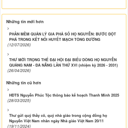
Những tin mới hơn
PHẦN MỀM QUẢN LÝ GIA PHẢ SỐ HỌ NGUYỄN: BƯỚC ĐỘT
PHÁ TRONG KẾT NỐI HUYẾT MẠCH TÔNG ĐƯỜNG
(12/07/2026)
THƯ MỜI TRỌNG THỂ ĐẠI HỘI ĐẠI BIỂU DÒNG HỌ NGUYỄN
QUẢNG NAM - ĐÀ NẴNG LẦN THỨ XVI (nhiệm kỳ 2026 - 2031)
(26/04/2026)
Những tin cũ hơn
HĐTS Nguyễn Phúc Tộc thông báo kế hoạch Thanh Minh 2025
(28/03/2025)
Thư gửi quý thầy cô, quý nhà giáo trong cộng đồng họ
Nguyễn Việt Nam nhân ngày Nhà giáo Việt Nam 20/11
(19/11/2024)