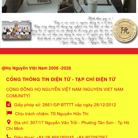
@Họ Nguyễn Việt Nam 2008 -2026
CỔNG THÔNG TIN ĐIỆN TỬ - TẠP CHÍ ĐIỆN TỬ
(
CỘNG ĐỒNG HỌ NGUYỄN VIỆT NAM
NGUYEN VIET NAM
)
COMUNITY
Giấy phép số: 2661/GP-BTTTT cấp ngày 28/12/2012
Chịu trách nhiệm:
TS Nguyễn Hữu Thi
Địa chỉ:
307/17 Nguyễn Văn Trỗi - Phường Tân Sơn - Tp Hồ
Chí Minh
Điện thoại:
+84-28-866180045
+84-907097567