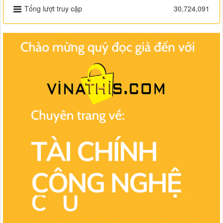
Tổng lượt truy cập
30,724,091