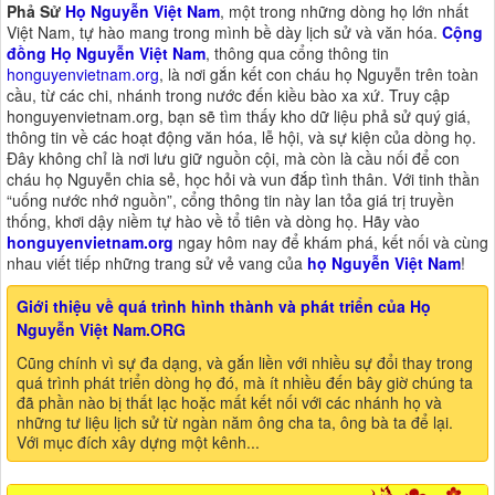
Phả Sử
Họ Nguyễn Việt Nam
, một trong những dòng họ lớn nhất
Việt Nam, tự hào mang trong mình bề dày lịch sử và văn hóa.
Cộng
đồng Họ Nguyễn Việt Nam
, thông qua cổng thông tin
honguyenvietnam.org
, là nơi gắn kết con cháu họ Nguyễn trên toàn
cầu, từ các chi, nhánh trong nước đến kiều bào xa xứ. Truy cập
honguyenvietnam.org, bạn sẽ tìm thấy kho dữ liệu phả sử quý giá,
thông tin về các hoạt động văn hóa, lễ hội, và sự kiện của dòng họ.
Đây không chỉ là nơi lưu giữ nguồn cội, mà còn là cầu nối để con
cháu họ Nguyễn chia sẻ, học hỏi và vun đắp tình thân. Với tinh thần
“uống nước nhớ nguồn”, cổng thông tin này lan tỏa giá trị truyền
thống, khơi dậy niềm tự hào về tổ tiên và dòng họ. Hãy vào
honguyenvietnam.org
ngay hôm nay để khám phá, kết nối và cùng
nhau viết tiếp những trang sử vẻ vang của
họ Nguyễn Việt Nam
!
Giới thiệu về quá trình hình thành và phát triển của Họ
Nguyễn Việt Nam.ORG
Cũng chính vì sự đa dạng, và gắn liền với nhiều sự đổi thay trong
quá trình phát triển dòng họ đó, mà ít nhiều đến bây giờ chúng ta
đã phần nào bị thất lạc hoặc mất kết nối với các nhánh họ và
những tư liệu lịch sử từ ngàn năm ông cha ta, ông bà ta để lại.
Với mục đích xây dựng một kênh...