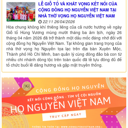
LỄ GIỖ TỔ VÀ KHÁT VỌNG KẾT NỐI CỦA
CỘNG ĐỒNG HỌ NGUYỄN VIỆT NAM TẠI
NHÀ THỜ VỌNG HỌ NGUYỄN VIỆT NAM
22:11 26/04/2026
Hòa chung không khí thiêng liêng của cả nước hướng về ngày
Giỗ tổ Hùng Vương mùng mười tháng ba âm lịch, ngày 26
tháng 04 năm 2026 đã trở thành một dấu mốc đáng nhớ đối với
cộng đồng họ Nguyễn Việt Nam. Tại không gian trang trọng của
nhà thờ vọng họ Nguyễn tọa lạc trên địa bàn Xuyên Mộc,
Thành phố Hồ Chí Minh, ban quản lý cùng đông đảo bà con từ
nhiều chi nhánh dòng tộc trên toàn quốc đã tề tựu đông đủ để
tổ chức buổi lễ dâng hương và gặp mặt truyền thống.