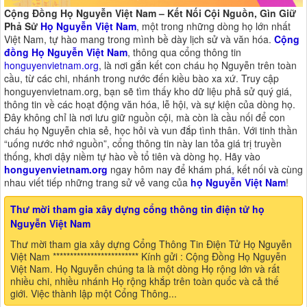
Cộng Đồng Họ Nguyễn Việt Nam – Kết Nối Cội Nguồn, Gìn Giữ
Phả Sử
Họ Nguyễn Việt Nam
, một trong những dòng họ lớn nhất
Việt Nam, tự hào mang trong mình bề dày lịch sử và văn hóa.
Cộng
đồng Họ Nguyễn Việt Nam
, thông qua cổng thông tin
honguyenvietnam.org
, là nơi gắn kết con cháu họ Nguyễn trên toàn
cầu, từ các chi, nhánh trong nước đến kiều bào xa xứ. Truy cập
honguyenvietnam.org, bạn sẽ tìm thấy kho dữ liệu phả sử quý giá,
thông tin về các hoạt động văn hóa, lễ hội, và sự kiện của dòng họ.
Đây không chỉ là nơi lưu giữ nguồn cội, mà còn là cầu nối để con
cháu họ Nguyễn chia sẻ, học hỏi và vun đắp tình thân. Với tinh thần
“uống nước nhớ nguồn”, cổng thông tin này lan tỏa giá trị truyền
thống, khơi dậy niềm tự hào về tổ tiên và dòng họ. Hãy vào
honguyenvietnam.org
ngay hôm nay để khám phá, kết nối và cùng
nhau viết tiếp những trang sử vẻ vang của
họ Nguyễn Việt Nam
!
Thư mời tham gia xây dựng cổng thông tin điện tử họ
Nguyễn Việt Nam
Thư mời tham gia xây dựng Cổng Thông Tin Điện Tử Họ Nguyễn
Việt Nam ************************* Kính gửi : Cộng Đồng Họ Nguyễn
Việt Nam. Họ Nguyễn chúng ta là một dòng Họ rộng lớn và rất
nhiều chi, nhiều nhánh Họ rộng khắp trên toàn quốc và cả thế
giới. Việc thành lập một Cổng Thông...