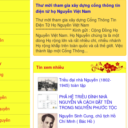
Thư mời tham gia xây dựng cổng thông tin
điện tử họ Nguyễn Việt Nam
Thư mời tham gia xây dựng Cổng Thông Tin
Điện Tử Họ Nguyễn Việt Nam
************************* Kính gửi : Cộng Đồng Họ
Nguyễn Việt Nam. Họ Nguyễn chúng ta là một
̃n
dòng Họ rộng lớn và rất nhiều chi, nhiều nhánh
Họ rộng khắp trên toàn quốc và cả thế giới. Việc
thành lập một Cổng Thông...
y
Tin xem nhiều
ng
Triều đại nhà Nguyễn (1802-
1945) toàn tập
PHẢ HỆ TRIỀU ĐÌNH NHÀ
yễn
NGUYỄN VÀ CÁCH ĐẶT TÊN
TRONG NGUYỄN PHƯỚC TỘC
guyễn
Nguyễn Sinh Cung, chủ tịch Hồ
guyễn
Chí Minh ( Bác Hồ )