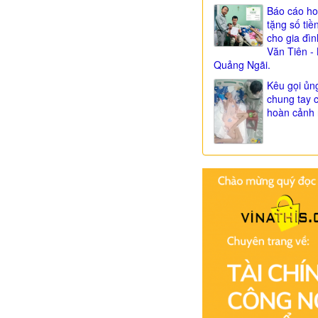
Báo cáo ho
tặng số tiề
cho gia đì
Văn Tiên - 
Quảng Ngãi.
Kêu gọi ủn
chung tay 
hoàn cảnh 