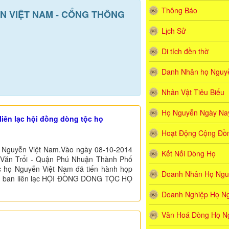
Thông Báo
YỄN VIỆT NAM - CỔNG THÔNG
Lịch Sử
Di tích đền thờ
Danh Nhân họ Nguyê
Nhân Vật Tiêu Biểu
Họ Nguyễn Ngày Na
iên lạc hội đồng dòng tộc họ
Hoạt Động Cộng Đồ
ọ Nguyễn Việt Nam.Vào ngày 08-10-2014
Kết Nối Dòng Họ
n Văn Trổi - Quận Phú Nhuận Thành Phố
c họ Nguyễn Việt Nam đã tiến hành họp
Doanh Nhân Họ Ngu
hòng ban liên lạc HỘI ĐỒNG DÒNG TỘC HỌ
Doanh Nghiệp Họ N
Văn Hoá Dòng Họ N