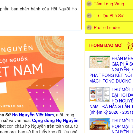
Tấm Lòng Vàng
nh phần ban chấp hành của Hội Người Họ
Tư Liệu Phả Sử
Profile Leader
THÔNG BÁO MỚI
PHẦN MỀM
GIA PHẢ 
NGUYỄN: 
PHÁ TRONG KẾT NỐI
MẠCH TÔNG ĐƯỜNG
THƯ MỜI 
ĐẠI HỘI Đ
HỌ NGUY
NAM - ĐÀ NẴNG LẦN 
(nhiệm kỳ 2026 - 2031
Phả Sử
Họ Nguyễn Việt Nam
, một trong
ch sử và văn hóa.
Cộng đồng Họ Nguyễn
THƯ MỜI 
n kết con cháu họ Nguyễn trên toàn cầu, từ
HỌP MẶT 
nam.org, bạn sẽ tìm thấy kho dữ liệu phả
NGUYỄN 