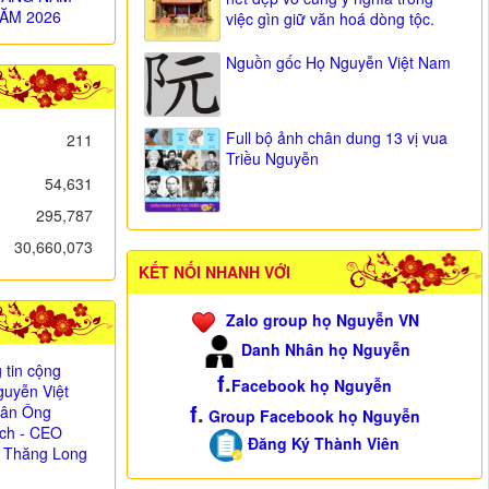
ĂM 2026
việc gìn giữ văn hoá dòng tộc.
Nguồn gốc Họ Nguyễn Việt Nam
Full bộ ảnh chân dung 13 vị vua
211
Triều Nguyễn
54,631
295,787
30,660,073
KẾT NỐI NHANH VỚI
Zalo group họ Nguyễn VN
Danh Nhân họ Nguyễn
 tin cộng
f
.
Facebook họ Nguyễn
uyễn Việt
f
.
i ân Ông
Group Facebook họ Nguyễn
ịch - CEO
Đăng Ký Thành Viên
 Thăng Long