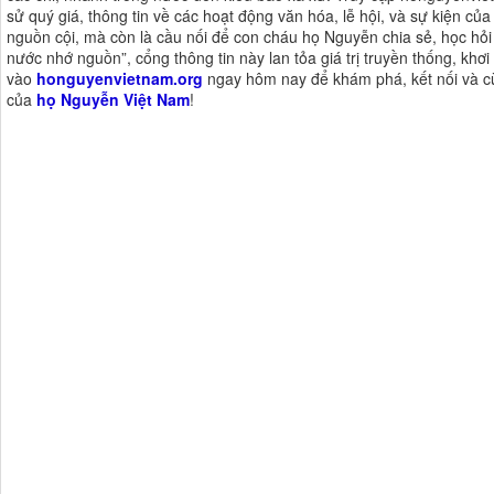
sử quý giá, thông tin về các hoạt động văn hóa, lễ hội, và sự kiện của
nguồn cội, mà còn là cầu nối để con cháu họ Nguyễn chia sẻ, học hỏi 
nước nhớ nguồn”, cổng thông tin này lan tỏa giá trị truyền thống, khơ
vào
honguyenvietnam.org
ngay hôm nay để khám phá, kết nối và cù
của
họ Nguyễn Việt Nam
!