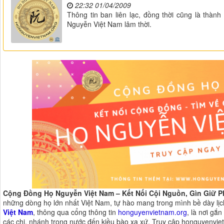
22:32 01/04/2009
Thông tin ban liên lạc, đồng thời cũng là thà
Nguyễn Việt Nam lâm thời.
Cộng Đồng Họ Nguyễn Việt Nam – Kết Nối Cội Nguồn, Gìn Giữ 
những dòng họ lớn nhất Việt Nam, tự hào mang trong mình bề dày lị
Việt Nam
, thông qua cổng thông tin
honguyenvietnam.org
, là nơi gắ
các chi, nhánh trong nước đến kiều bào xa xứ. Truy cập honguyenviet