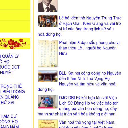
Lễ hội đền thờ Nguyễn Trung Trực
ở Rạch Giá - Kiên Giang và vai trò
vị trí của ông trong lịch sử văn
hoá dòng họ.
Phát hiện 3 đạo sắc phong cho vị
thần triều Lê , người họ Nguyễn
Hữu
 QUẢN LÝ
SỐ HỌ
BƯỚC ĐỘT
 HUYẾT
BLL Kết nối cộng đồng họ Nguyễn
đến thăm Nhà Thờ Vọng Họ
Nguyễn và tìm hiểu về văn hoá
TRỌNG THỂ
dòng họ.
ẠI BIỂU DÒNG
ỄN QUẢNG
DJC-DBI Ký kết hợp tác với Viện
THỨ XVI
Lịch Sử Dòng Họ về việc bảo tồn
)
quảng bá văn hóa dòng họ, đẩy
mạnh sự phát triển văn hóa không giới hạn
THAM DỰ
DÒNG HỌ
Văn hoá thờ vọng tại Việt Nam,
HÀNG NĂM
nét đẹp vô cùng ý nghĩa trong