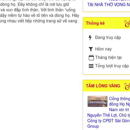
 dòng họ. Đây không chỉ là nơi lưu giữ
TẠI NHÀ THỜ VỌNG N
và vun đắp tình thân. Với tinh thần “uống
i dậy niềm tự hào về tổ tiên và dòng họ. Hãy
ng nhau viết tiếp những trang sử vẻ vang
Thống kê
Đang truy cập
Hôm nay
Tháng hiện tại
Tổng lượt truy cập
TẤM LÒNG VÀNG
Cổng thông
đồng Họ Ng
Nam xin tr
Nguyễn Thế Lợi, Chủ t
Công ty CPĐT Sài Gòn
Group