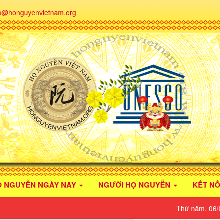
fo@honguyenvietnam.org
Ọ NGUYỄN NGÀY NAY
NGƯỜI HỌ NGUYỄN
KẾT NỐ
Thứ năm, 06/