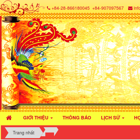
+84-28-866180045
+84-907097567
in
GIỚI THIỆU
THÔNG BÁO
LỊCH SỬ
H
Trang nhất