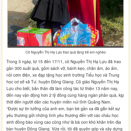
Cô Nguyễn Thị Hạ Lựu trao quà tặng trẻ em nghèo
Trong 3 ngày, từ 15 đến 17/11, cô Nguyễn Thị Hạ Lựu đã trao
gần 300 suất quà, gồm sách vở, bánh kẹo, chăn ấm, áo ấm,
nồi cơm điện, xe đạp tặng học sinh trường Tiểu học và Trung
học cơ sở xã Tư, huyện Đông Giang. Cô giáo Nguyễn Thị Hạ
Lựu cho biết, bản thân đã làm công tác từ thiện 13 năm nay,
đến nay vận động hơn 2 tỷ đồng cùng hàng ngàn phần quà, kịp
thời đến người dân các huyện miền núi tỉnh Quảng Nam.
“Được sự tin tưởng của anh em, bạn bè gần xa đã gắn kết sự
yêu thương gửi những tình yêu thương đến với các cháu học
sinh đồng bào vùng cao cũng như là bà con khó khăn trên địa
bàn huyện Đông Giang. Vừa rồi, tôi đã quyên góp và xây dựng