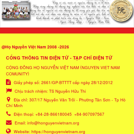
@Họ Nguyễn Việt Nam 2008 -2026
CỔNG THÔNG TIN ĐIỆN TỬ - TẠP CHÍ ĐIỆN TỬ
(
CỘNG ĐỒNG HỌ NGUYỄN VIỆT NAM
NGUYEN VIET NAM
)
COMUNITY
Giấy phép số: 2661/GP-BTTTT cấp ngày 28/12/2012
Chịu trách nhiệm:
TS Nguyễn Hữu Thi
Địa chỉ:
307/17 Nguyễn Văn Trỗi - Phường Tân Sơn - Tp Hồ
Chí Minh
Điện thoại:
+84-28-866180045
+84-907097567
Email:
info@honguyenvietnam.org
Website:
https://honguyenvietnam.org