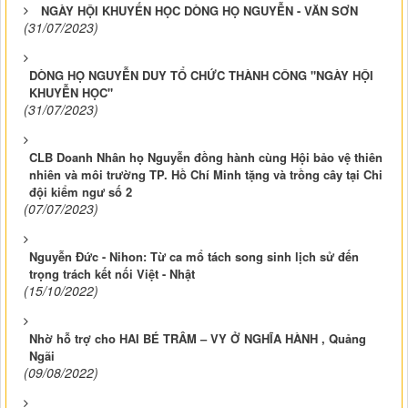
NGÀY HỘI KHUYẾN HỌC DÒNG HỌ NGUYỄN - VĂN SƠN
(31/07/2023)
DÒNG HỌ NGUYỄN DUY TỔ CHỨC THÀNH CÔNG "NGÀY HỘI
KHUYỄN HỌC"
(31/07/2023)
CLB Doanh Nhân họ Nguyễn đồng hành cùng Hội bảo vệ thiên
nhiên và môi trường TP. Hồ Chí Minh tặng và trồng cây tại Chi
đội kiểm ngư số 2
(07/07/2023)
Nguyễn Đức - Nihon: Từ ca mổ tách song sinh lịch sử đến
trọng trách kết nối Việt - Nhật
(15/10/2022)
Nhờ hỗ trợ cho HAI BÉ TRÂM – VY Ở NGHĨA HÀNH , Quảng
Ngãi
(09/08/2022)