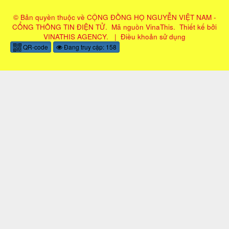
© Bản quyền thuộc về
CỘNG ĐỒNG HỌ NGUYỄN VIỆT NAM -
CỔNG THÔNG TIN ĐIỆN TỬ
.
Mã nguồn
VinaThis
.
Thiết kế bởi
VINATHIS AGENCY
.
|
Điều khoản sử dụng
QR-code
Đang truy cập: 158